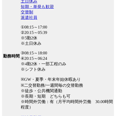
土日休み
短期・単発も歓迎
交替制
派遣社員
①08:15～17:00
②20:15～05:39
※5勤2休
※土日休み
③08:15～18:00
勤務時間
④20:15～06:24
※4勤2休・一部工程のみ
※シフト休み
※GW・夏季・年末年始休暇あり
※二交替勤務/一週間毎の交替勤務
※徒歩・公共機関通勤
※長期・短期 どちらも可
※時間外労働：有（月平均時間外労働 30.00時間
程度）