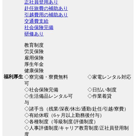
正社員登用あり
赴任旅費の補助あり
引越費用の補助あり
交通費支給
社会保険完備
研修あり
教育制度
労災保険
雇用保険
厚生年金
健康保険
福利厚生
◇寮完備・寮費無料 ◇家電レンタル対応
可
◇社会保険完備 ◇日払い制度
◇生活備品レンタル可 ◇作業着貸
与
◇諸手当（残業/深夜/休出/通勤/赴任/引越/寮費）
◇有給休暇（6ヶ月以上勤務後付与）
◇各種制度（等級制度/評価制度）
◇人事評価制度/キャリア教育制度/正社員登用制
度