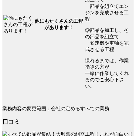
部品を組立てエン
ジンを完成させる工
程
他にもたくさんの工程
があります！
③部品を加工し、そ
の部品を組立て
変速機や車軸を完
成させる工程
慣れるまでは、作業
指導の方が
一緒に作業してくれ
るのでご安心下さ
い。
業務内容の変更範囲：会社の定めるすべての業務
口コミ