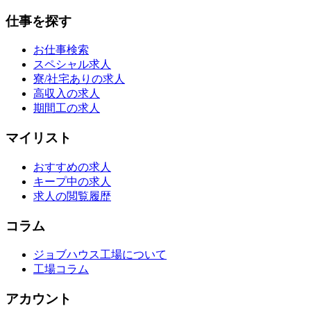
仕事を探す
お仕事検索
スペシャル求人
寮/社宅ありの求人
高収入の求人
期間工の求人
マイリスト
おすすめの求人
キープ中の求人
求人の閲覧履歴
コラム
ジョブハウス工場について
工場コラム
アカウント