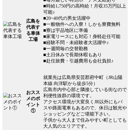
■時給1,750円の高時給！月収35万円以上
可能♪
■20~40代の男女活躍中
広島を
■一般物件への入寮！しかも寮費無料
代表す
■寮は宇品地区に準備
る車体
■家電リースにも対応！身軽赴任可能
工場
■経験不問・未経験者大活躍中♪
■一週間毎の交替勤務
■土日休みで長期休暇もあり
■赴任旅費・引越費用も会社負担♪
就業先は広島県安芸郡府中町（JR山陽
本線 向洋駅から徒歩5分）
広島市内中心部と隣接している街なので
おスス
利便性抜群の環境です。
メのポ
アクセス環境が大変良くJR以外にもバ
イント
スや路面電車もあるので、休日は観光や
①
ショッピングなどご堪能下さい。
子供から大人まで住みやすい町としても
大人気のエリアです。