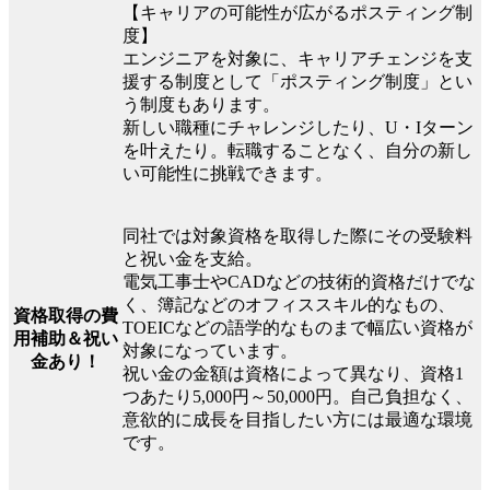
【キャリアの可能性が広がるポスティング制
度】
エンジニアを対象に、キャリアチェンジを支
援する制度として「ポスティング制度」とい
う制度もあります。
新しい職種にチャレンジしたり、U・Iターン
を叶えたり。転職することなく、自分の新し
い可能性に挑戦できます。
同社では対象資格を取得した際にその受験料
と祝い金を支給。
電気工事士やCADなどの技術的資格だけでな
く、簿記などのオフィススキル的なもの、
資格取得の費
TOEICなどの語学的なものまで幅広い資格が
用補助＆祝い
対象になっています。
金あり！
祝い金の金額は資格によって異なり、資格1
つあたり5,000円～50,000円。自己負担なく、
意欲的に成長を目指したい方には最適な環境
です。