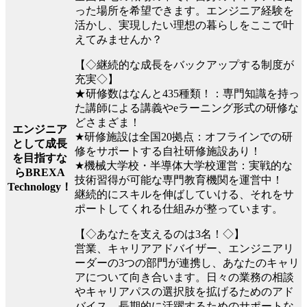
った場所を希望できます。エンジニア経験を
活かし、実現したい理想の暮らしをここで叶
えてみませんか？
【◇継続的な成長をバックアップする制度が
充実◇】
★研修数はなんと435種類！：専門知識を持っ
た講師による講義やeラーニング形式の研修な
どさまざま！
エンジニア
★研修施設は全国20拠点：オフラインでの研
として成長
修をサポートする自社研修施設あり！
を目指すな
★機械大学校・半導体大学校運営：実戦的な
らBREXA
技術習得が可能な専門教育機関を運営中！
Technology！
継続的にスキルを伸ばしていける、それをサ
ポートしてくれる仕組みが整っています。
【◇あなたを支えるのは3名！◇】
営業、キャリアアドバイザー、エンジニアリ
ーダーの3つの部門が連携し、あなたのキャリ
アについて向き合います。日々の業務の相談
やキャリアパスの選択肢を拡げるためのアド
バイス、長期的に活躍するためのサポートな