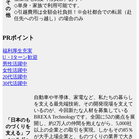
そ
◇単身・家族で利用可能です。
の
◇引越費用は全額会社負担！※会社都合での転居（赴
他
任先への引っ越し）の場合のみ
PRポイント
福利厚生充実
U・Iターン歓迎
男性活躍中
女性活躍中
20代活躍中
30代活躍中
自動車や半導体、家電など、私たちの暮らし
を支える最先端技術。その開発現場を支えて
いるのが、今回新たな人材を募集している
BREXA Technologyです。全国に52の拠点を展
「日本のも
開し、約2万人の仲間を抱えながら、5,000社
のづくりを
以上の企業との取引を実現。しかもその85％
支える」フ
が大手上場企業と、ものづくりの業界で大き