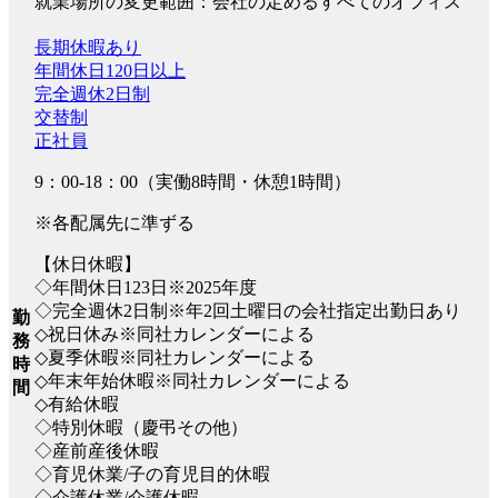
就業場所の変更範囲：会社の定めるすべてのオフィス
長期休暇あり
年間休日120日以上
完全週休2日制
交替制
正社員
9：00-18：00（実働8時間・休憩1時間）
※各配属先に準ずる
【休日休暇】
◇年間休日123日※2025年度
◇完全週休2日制※年2回土曜日の会社指定出勤日あり
勤
◇祝日休み※同社カレンダーによる
務
◇夏季休暇※同社カレンダーによる
時
◇年末年始休暇※同社カレンダーによる
間
◇有給休暇
◇特別休暇（慶弔その他）
◇産前産後休暇
◇育児休業/子の育児目的休暇
◇介護休業/介護休暇