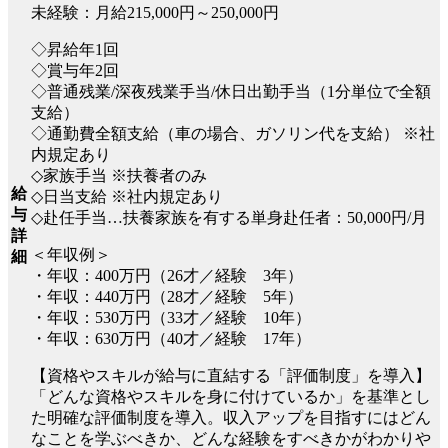
未経験：月給215,000円～250,000円
◇昇給年1回
◇賞与年2回
◇普通残業/深夜残業手当/休日出勤手当（1分単位で全額
支給）
◇通勤費全額支給（車の場合、ガソリン代を支給） ※社
内規定あり
◇家族手当 ※扶養者のみ
給
◇日当支給 ※社内規定あり
与
◇赴任手当…扶養家族を有する単身赴任者：50,000円/月
詳
＜年収例＞
細
・年収：400万円（26才／経験 3年）
・年収：440万円（28才／経験 5年）
・年収：530万円（33才／経験 10年）
・年収：630万円（40才／経験 17年）
【資格やスキルが給与に直結する「評価制度」を導入】
「どんな資格やスキルを身に付けているか」を基準とし
た明確な評価制度を導入。収入アップを目指すにはどん
なことを学ぶべきか、どんな経験をすべきかがわかりや