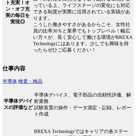
ト充実！オ
っている上、ライフステージの変化にも対応
ン・オフ充
できる制度が実際に活用されている実績があ
実の毎日を
ります。
実現◎
こうした働きやすさがあるからこそ、女性社
員の比率30％と業界でもトップレベル！幅広
い方々が、長く安心して働ける環境がBREXA
Technologyにはあります。少しでも興味を持
ったらぜひご応募ください！
仕事内容
半導体
検査・検品
半導体デバイス、電子部品の信頼性評価、解
半導体デバイ
析業務
スの評価など
試験装置の操作・データ測定・記録、レポー
ト作成
BREXA Technologyではキャリアの各ステー