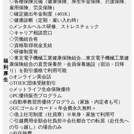
◇各種保険完備（健康保険、厚生年金保険、介護保険、
雇用保険、労災保険）
◇確定拠出年金制度（401K）
◇健康診断（定期・雇い入れ時）
◇メンタルヘルス研修、ストレスチェック
◇キャリア相談窓口
◇労働組合有
◇資格取得祝金支給
◇研修制度有
◇東京電子機械工業健康保険組合…東京電子機械工業健
福
康保険組合の直営保養所・会員保養施設（宿泊・日帰
利
り）を割引価格で利用可能
厚
◇オンライン英会話
生
◇TOEIC団体受験割引
◇メットライフ生命保険優待
◇PC優待販売プログラム
◇自動車教習所優待プログラム（家族・内定者も可）
◇UCゴールドカード＜年会費永久無料＞
◇借上社宅制度（社員寮）※単身・家族で利用可
◇引越費用全額会社負担※会社都合での転居（赴任先へ
の引っ越し）の場合のみ
◇赴任旅費