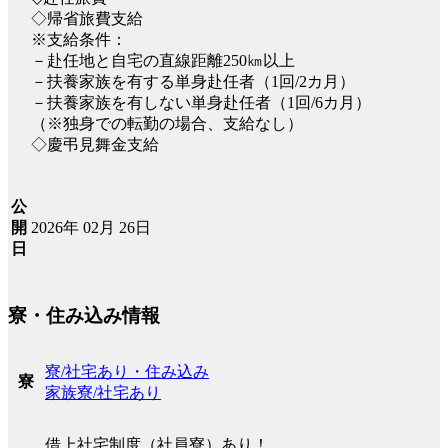
◇帰省旅費支給
※支給条件：
－赴任地と自宅の直線距離250㎞以上
－扶養家族を有する単身赴任者（1回/2カ月）
－扶養家族を有しない単身赴任者（1回/6カ月）
（※独身での転勤の場合、支給なし）
◇慶弔見舞金支給
公
2026年 02月 26日
開
日
寮・住み込み情報
寮/社宅あり・住み込み
寮
家族寮/社宅あり
借上社宅制度（社員寮）あり！