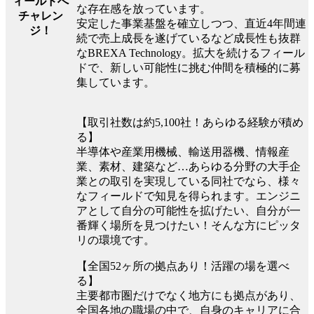
ィールドへ
な存在感を放っています。
チャレン
安定した事業基盤を確立しつつ、直近4年間連
ジ！
続で売上成長を遂げているなど成長性も抜群
なBREXA Technology。拡大を続けるフィール
ドで、新しい可能性に挑む仲間を積極的に募
集しています。
【取引社数は約5,100社！あらゆる経験が積め
る】
半導体や産業用機械、輸送用器機、情報産
業、素材、建築など…あらゆる分野の大手企
業との取引を実現している同社でなら、様々
なフィールドで知見を得られます。エンジニ
アとして自分の可能性を拡げたい、自分が一
番輝く場所を見つけたい！そんな方にピッタ
リの環境です。
【全国52ヶ所の拠点あり！活躍の場を選べ
る】
主要都市圏だけでなく地方にも拠点があり、
全国各地の職場の中で、自身のキャリアに合