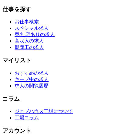
仕事を探す
お仕事検索
スペシャル求人
寮/社宅ありの求人
高収入の求人
期間工の求人
マイリスト
おすすめの求人
キープ中の求人
求人の閲覧履歴
コラム
ジョブハウス工場について
工場コラム
アカウント