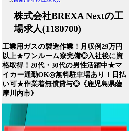
薩摩川内市の工場求人
株式会社BREXA Nextの工
場求人(1180700)
工業用ガスの製造作業！月収例29万円
以上★ワンルーム寮完備◎入社後に資
格取得！20代・30代の男性活躍中★マ
イカー通勤OK◎無料駐車場あり！日払
い可★作業着無償貸与◎《鹿児島県薩
摩川内市》