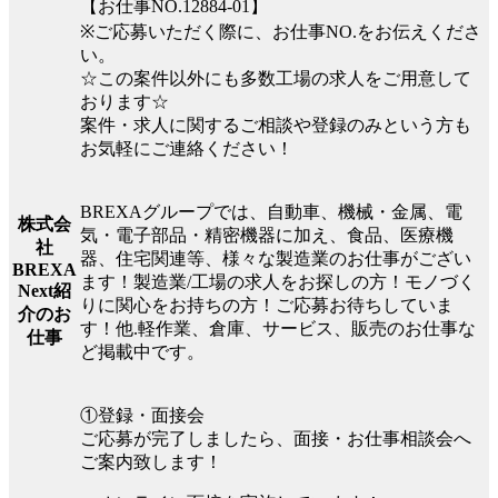
【お仕事NO.12884-01】
※ご応募いただく際に、お仕事NO.をお伝えくださ
い。
☆この案件以外にも多数工場の求人をご用意して
おります☆
案件・求人に関するご相談や登録のみという方も
お気軽にご連絡ください！
BREXAグループでは、自動車、機械・金属、電
株式会
気・電子部品・精密機器に加え、食品、医療機
社
器、住宅関連等、様々な製造業のお仕事がござい
BREXA
ます！製造業/工場の求人をお探しの方！モノづく
Next紹
りに関心をお持ちの方！ご応募お待ちしていま
介のお
す！他.軽作業、倉庫、サービス、販売のお仕事な
仕事
ど掲載中です。
①登録・面接会
ご応募が完了しましたら、面接・お仕事相談会へ
ご案内致します！