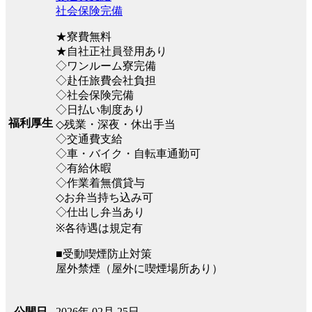
社会保険完備
★寮費無料
★自社正社員登用あり
◇ワンルーム寮完備
◇赴任旅費会社負担
◇社会保険完備
◇日払い制度あり
福利厚生
◇残業・深夜・休出手当
◇交通費支給
◇車・バイク・自転車通勤可
◇有給休暇
◇作業着無償貸与
◇お弁当持ち込み可
◇仕出し弁当あり
※各待遇は規定有
■受動喫煙防止対策
屋外禁煙（屋外に喫煙場所あり）
2026年 02月 25日
公開日