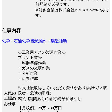
前登録が必要です。
※対象企業は株式会社BREXA Nextのみで
す。
仕事内容
化学・石油化学
機械操作・製造補助
◇工業用ガスの製造作業◇
プラント業務
・容器準備作業
・ガスの充填作業
・分析作業
・伝票作成
※入社後取得していただく資格があり(高圧ガス取
扱者・危険物甲種)
人気の
工場の
※試用期間あり(2週間)時給変動なし
お仕事
【月収例】28万～30万円