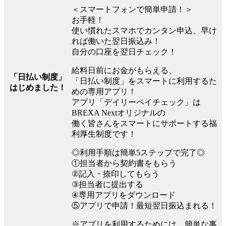
＜スマートフォンで簡単申請！＞
お手軽！
使い慣れたスマホでカンタン申込、早け
れば働いた翌日振込み！
自分の口座を翌日チェック！
給料日前にお金がもらえる、
「日払い制度」
「日払い制度」をスマートに利用するた
はじめました！
めの専用アプリ！
アプリ「デイリーペイチェック」は
BREXA Nextオリジナルの
働く皆さんをスマートにサポートする福
利厚生制度です！
◎利用手順は簡単5ステップで完了◎
①担当者から契約書をもらう
②記入・捺印してもらう
③担当者に提出する
④専用アプリをダウンロード
⑤アプリで申請！最短翌日振込まれる！
※アプリを利用するためには、簡単な事