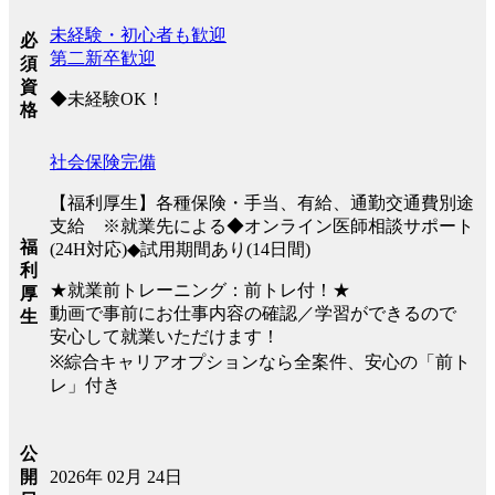
未経験・初心者も歓迎
必
第二新卒歓迎
須
資
◆未経験OK！
格
社会保険完備
【福利厚生】各種保険・手当、有給、通勤交通費別途
支給 ※就業先による◆オンライン医師相談サポート
福
(24H対応)◆試用期間あり(14日間)
利
★就業前トレーニング：前トレ付！★
厚
動画で事前にお仕事内容の確認／学習ができるので
生
安心して就業いただけます！
※綜合キャリアオプションなら全案件、安心の「前ト
レ」付き
公
2026年 02月 24日
開