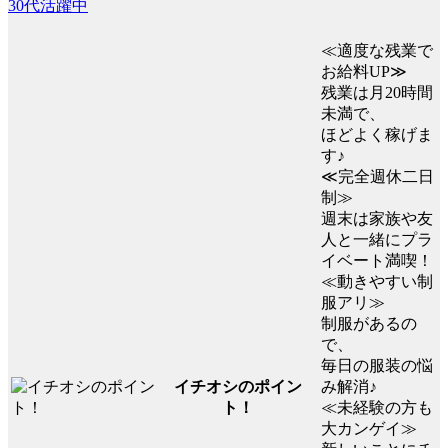
30代活躍中
≪適度な残業で
お給料UP≫
残業は月20時間
未満で、
ほどよく稼げま
す♪
≪完全週休二日
制≫
週末は家族や友
人と一緒にプラ
イベート満喫！
≪動きやすい制
服アリ≫
制服があるの
で、
毎日の服装の悩
イチオシのポイン
み解消♪
ト！
≪未経験の方も
大カンゲイ≫