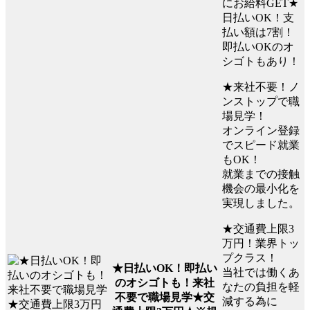
にお給料GET★
日払いOK！支
払い額は7割！
即払いOKのオ
シゴトもあり！
★来社不要！ノ
ンストップで職
場見学！
オンライン登録
でスピード就業
もOK！
就業までの接触
機会の最小化を
実現しました。
★交通費上限3
万円！業界トッ
プクラス！
★日払いOK！即払い
当社では働くあ
のオシゴトも！来社
なたの負担を軽
不要で職場見学★交
減する為に