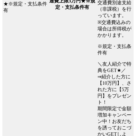
通費上限3万円★※規
交通費別途支給
定・支払条件有
（非課税）を行
っています。
※交通費込みの
場合は所得税が
かかります。
※規定・支払条
件有
＼友人紹介で特
典をGET★／
⇒紹介した方に
【10万円】、さ
れた方に【5万
円】をプレゼン
ト！
期間限定で金額
増加キャンペー
ン中！お友だち
を誘っておこづ
かいGETしよ