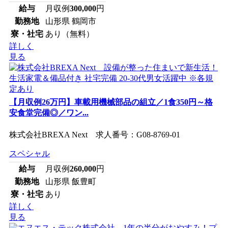
給与
月収例
300,000
円
勤務地
山形県 鶴岡市
寮・社宅
あり（無料）
詳しく
見る
【月収例26万円】車載用機械部品の組立／1食350円～格
安食堂完備◎／ワン...
株式会社BREXA Next 求人番号：G08-8769-01
スペシャル
給与
月収例
260,000
円
勤務地
山形県 飯豊町
寮・社宅
あり
詳しく
見る