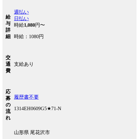
週払い
給
日払い
与
時給
1,080
円〜
詳
時給：1080円
細
交
支給あり
通
費
応
履歴書不要
募
の
1314EH0609G5★71-N
流
れ
山形県 尾花沢市