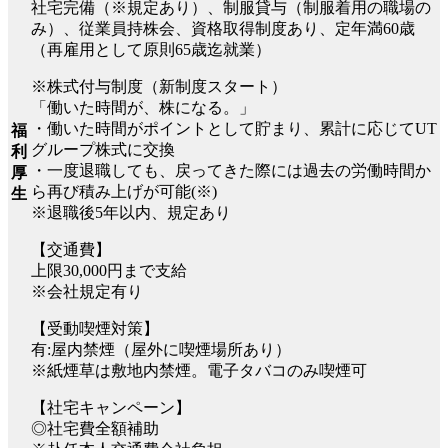
社宅完備（※規定あり）、制服貸与（制服着用の職場の
み）、従業員持株会、資格取得制度あり、定年満60歳
（再雇用として原則65歳迄就業）
※株式付与制度（新制度スタート）
「働いた時間が、株になる。」
・働いた時間がポイントとして貯まり、累計に応じてUT
福
グループ株式に交換
利
・一度退職しても、戻ってきた際には過去の労働時間か
厚
ら再び積み上げが可能(※)
生
※退職後5年以内、規定あり
【交通費】
上限30,000円まで支給
※会社規定有り
【受動喫煙対策】
有:屋内禁煙（屋外に喫煙場所あり）
※紙煙草は敷地内禁煙。電子タバコのみ喫煙可
【社宅キャンペーン】
◎社宅費全額補助