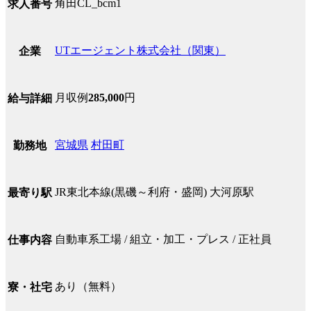
角田CL_bcm1
求人番号
UTエージェント株式会社（関東）
企業
月収例
285,000
円
給与詳細
宮城県
村田町
勤務地
JR東北本線(黒磯～利府・盛岡) 大河原駅
最寄り駅
自動車系工場 / 組立・加工・プレス / 正社員
仕事内容
あり（無料）
寮・社宅