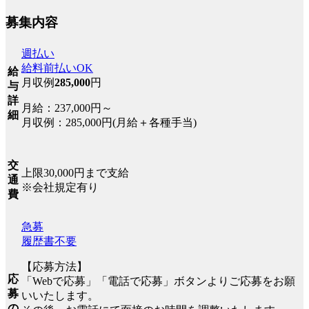
募集内容
週払い
給料前払いOK
給
月収例
285,000
円
与
詳
月給：237,000円～
細
月収例：285,000円(月給＋各種手当)
交
上限30,000円まで支給
通
※会社規定有り
費
急募
履歴書不要
【応募方法】
応
「Webで応募」「電話で応募」ボタンよりご応募をお願
募
いいたします。
の