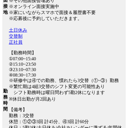
面
※その他面接会場あり
接
※オンライン面接実施中
地
※家にいながらスマホで面接＆履歴書不要
※応募後に予約していただきます。
土日休み
交替制
正社員
【勤務時間】
①07:00~15:40
②15:10~23:50
③23:10~07:30
④08:30~17:30
※研修中は④での勤務、慣れたら3交替（①~③）勤務
※繁忙期は4組3交替のシフト変更の可能性あり
勤
シフト勤務時は曜日問わず5勤2休になります
務
※休日出勤が月2回あり
時
間
【備考】
勤務：3交替
休憩：①②③3回 計45分、④3回 計60分
休日：5勤2休/土日休み/会社カレンダーに準ずる/年間休