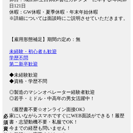
日121日
休暇：GW休暇・夏季休暇・年末年始休暇
※詳細については面談時にご説明させていただきます。
【雇用形態補足】期間の定め：無
未経験・初心者も歓迎
学歴不問
第二新卒歓迎
◆未経験歓迎
◆資格・学歴不問
◎製造のマシンオペレーター経験者歓迎
◎若手・ミドル・中高年の男女活躍中！
《履歴書不要☆オンライン面接OK》
家にいながらスマホですぐにWEB面談ができる！履歴
必
書・志望動機不要・私服でOK！
須
今までの経歴も問いません！
資