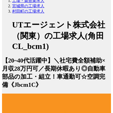
工場・製造業求人
宮城県の工場求人
村田町の工場求人
UTエージェント株式会社
（関東）の工場求人(角田
CL_bcm1)
【20~40代活躍中】＼社宅費全額補助×
月収28万円可／長期休暇あり◎自動車
部品の加工・組立！車通勤可☆空調完
備《Jbcm1C》