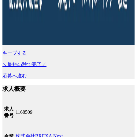
キープする
＼最短45秒で完了／
応募へ進む
求人概要
求人
1168509
番号
株式会社BREXA Next
企業