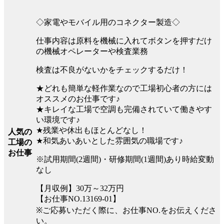
◇家電やモバイル用のコネクター製造◇
仕事内容は原料を機械に入れてボタンを押すだけ
の機械オペレーターや検査業務
検査は不良がないかをチェックするだけ！
★どれも簡単な軽作業なので工場初心者の方には
オススメのお仕事です♪
★キレイな工場で空調も完備されていて働きやす
い環境です♪
★残業や休出もほとんどなし！
人気の
★和気あいあいとした雰囲気の職場です♪
工場の
お仕事
※試用期間(2週間)・研修期間(1週間)あり時給変動
なし
【月収例】30万～32万円
【お仕事NO.13169-01】
※ご応募いただく際に、お仕事NO.をお伝えくださ
い。