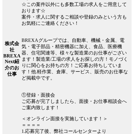
☆この案件以外にも多数工場の求人をご用意して
おります☆
案件・求人に関するご相談や登録のみという方も
お気軽にご連絡ください！
BREXAグループでは、自動車、機械・金属、電
株式会
気・電子部品・精密機器に加え、食品、医療機
社
器、住宅関連等、様々な製造業のお仕事がござい
BREXA
ます！製造業/工場の求人をお探しの方！モノづく
Next紹
りに関心をお持ちの方！ご応募お待ちしていま
介のお
す！他.軽作業、倉庫、サービス、販売のお仕事な
仕事
ど掲載中です。
①登録・面接会
ご応募が完了しましたら、面接・お仕事相談会へ
ご案内致します！
＜オンライン面接を実施しています！＞
＝＝＝＝
1.応募完了後、弊社コールセンターより