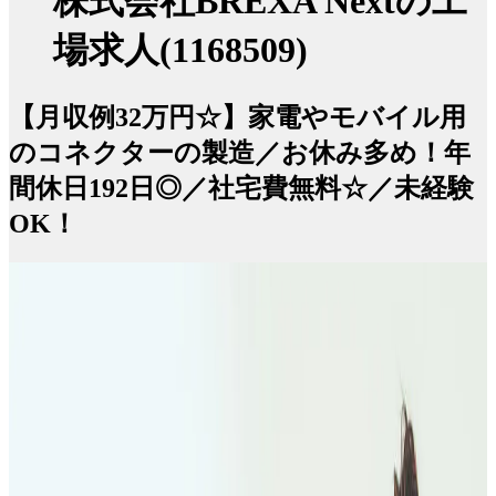
株式会社BREXA Nextの工
場求人(1168509)
【月収例32万円☆】家電やモバイル用
のコネクターの製造／お休み多め！年
間休日192日◎／社宅費無料☆／未経験
OK！