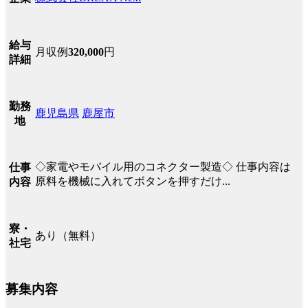
給与
月収例
320,000
円
詳細
勤務
鹿児島県
鹿屋市
地
◇家電やモバイル用のコネクター製造◇ 仕事内容は
仕事
原料を機械に入れてボタンを押すだけ...
内容
寮・
あり（無料）
社宅
募集内容