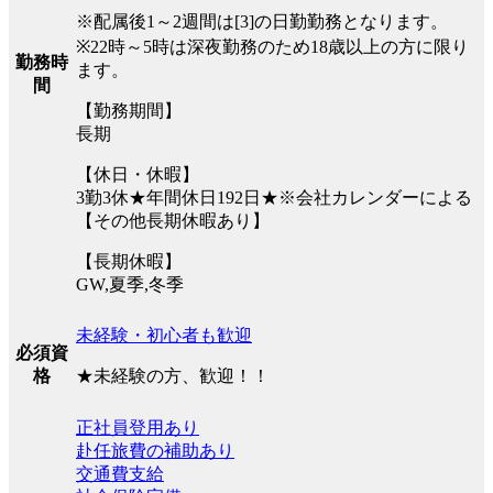
※配属後1～2週間は[3]の日勤勤務となります。
※22時～5時は深夜勤務のため18歳以上の方に限り
勤務時
ます。
間
【勤務期間】
長期
【休日・休暇】
3勤3休★年間休日192日★※会社カレンダーによる
【その他長期休暇あり】
【長期休暇】
GW,夏季,冬季
未経験・初心者も歓迎
必須資
★未経験の方、歓迎！！
格
正社員登用あり
赴任旅費の補助あり
交通費支給