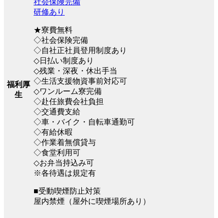
社会保険完備
研修あり
★寮費無料
◇社会保険完備
◇自社正社員登用制度あり
◇日払い制度あり
◇残業・深夜・休出手当
◇生活支援物資事前対応可
福利厚
◇ワンルーム寮完備
生
◇赴任旅費会社負担
◇交通費支給
◇車・バイク・自転車通勤可
◇有給休暇
◇作業着無償貸与
◇食堂利用可
◇お弁当持込み可
※各待遇は規定有
■受動喫煙防止対策
屋内禁煙（屋外に喫煙場所あり）