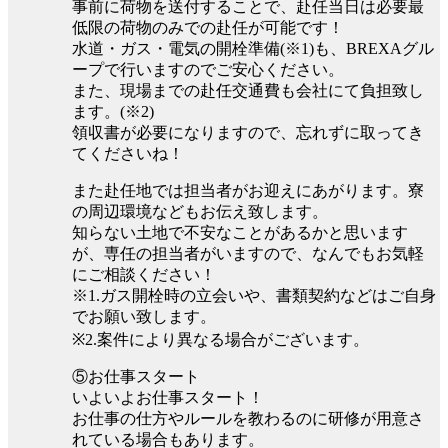
事前に荷物を送付することで、赴任当日は必要最
低限の荷物のみでの赴任が可能です！
水道・ガス・電気の開栓準備(※1)も、BREXAグル
ープで行いますのでご安心ください。
また、現場までの赴任交通費も会社にて負担致し
ます。(※2)
領収書が必要になりますので、忘れずに取ってき
てくださいね！
また赴任地では担当者がお迎えにあがります。寮
の周辺環境などもお伝え致します。
知らない土地で不安なことがあるかと思います
が、専任の担当者がいますので、なんでもお気軽
にご相談ください！
※1.ガス開栓時の立会いや、書類契約などはご自身
でお願い致します。
※2.案件により異なる場合がございます。
⑤お仕事スタート
いよいよお仕事スタート！
お仕事の仕方やルールを教わるのに研修が用意さ
れている場合もあります。