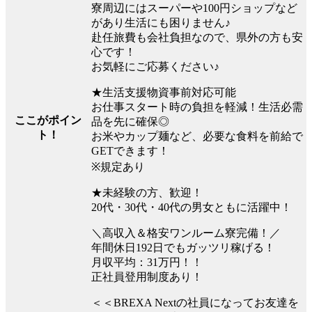
寮周辺にはスーパーや100円ショップなど
があり生活にも困りません♪
赴任旅費も会社負担なので、県外の方も安
心です！
お気軽にご応募ください♪
★生活支援物資事前対応可能
お仕事スタート時の負担を軽減！生活必需
ここがポイン
品を先に確保◎
ト！
お米やカップ麺など、必要な食料を前給で
GETできます！
※規定あり
★未経験の方、歓迎！
20代・30代・40代の男女ともに活躍中！
＼高収入＆格安ワンルーム寮完備！／
年間休日192日でもガッツリ稼げる！
月収平均：31万円！！
正社員登用制度あり！
＜＜BREXA Nextの社員になってお友達を