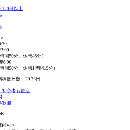
120日以上
み
員
替＞
:30
3:00
時間50分、休憩45分）
翌8:00
時間50分、休憩1時間15分）
稼働日数：20.33日
・初心者も歓迎
問
卒歓迎
OK
ば尚可＞