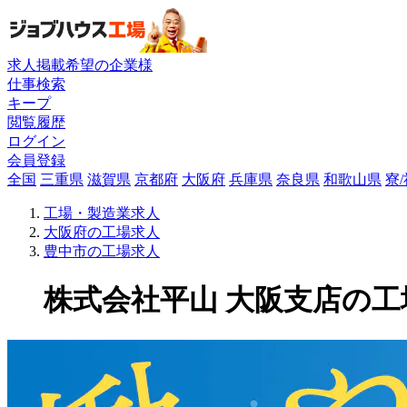
求人掲載希望の企業様
仕事検索
キープ
閲覧履歴
ログイン
会員登録
全国
三重県
滋賀県
京都府
大阪府
兵庫県
奈良県
和歌山県
寮
工場・製造業求人
大阪府の工場求人
豊中市の工場求人
株式会社平山 大阪支店の工場求人