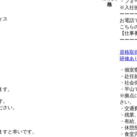
・フォ
格
※入社
ーーー
ィス
お電話
こちら
【仕事番号
ーーー
資格取
研修あ
・個室
・赴任
・社会
ます。
・平山
※拠点
す。
さい。
ださい。
・交通
・残業
・有給
・休憩
ますと幸いです。
・食堂