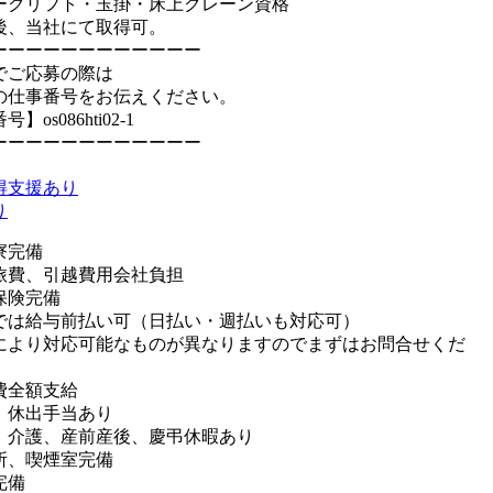
ークリフト・玉掛・床上クレーン資格
後、当社にて取得可。
ーーーーーーーーーーーー
でご応募の際は
の仕事番号をお伝えください。
】os086hti02-1
ーーーーーーーーーーーー
得支援あり
り
寮完備
旅費、引越費用会社負担
保険完備
では給与前払い可（日払い・週払いも対応可）
により対応可能なものが異なりますのでまずはお問合せくだ
費全額支給
、休出手当あり
、介護、産前産後、慶弔休暇あり
所、喫煙室完備
完備