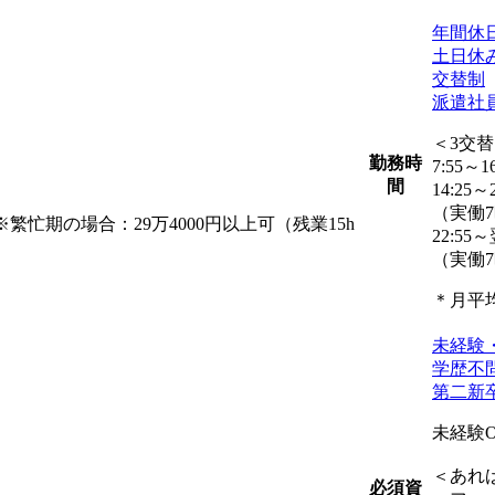
年間休日
土日休
交替制
派遣社
＜3交
勤務時
7:55～16
間
14:25～2
（実働7
※繁忙期の場合：29万4000円以上可（残業15h
22:55～
（実働7
＊月平均
未経験
学歴不
第二新
未経験
＜あれ
必須資