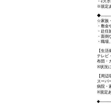
・eス
※規定
◆-----
☆家族
・敷金
・赴任
・面倒
・職場、
【生活
テレビ
布団・
※状況
【周辺
スーパ
病院・
※規定
◆---------