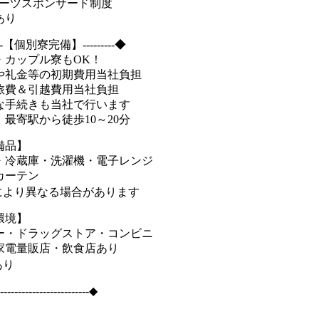
ポーツスポンサード制度
あり
----【個別寮完備】---------◆
・カップル寮もOK！
や礼金等の初期費用当社負担
旅費＆引越費用当社負担
な手続きも当社で行います
最寄駅から徒歩10～20分
備品】
・冷蔵庫・洗濯機・電子レンジ
カーテン
により異なる場合があります
環境】
ー・ドラッグストア・コンビニ
家電量販店・飲食店あり
あり
-------------------------◆