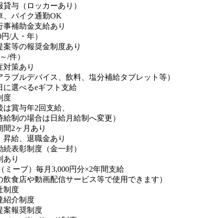
服貸与（ロッカーあり）
車、バイク通勤OK
行事補助金支給あり
00円/人・年）
提案等の報奨金制度あり
円～/件）
症対策あり
アラブルデバイス、飲料、塩分補給タブレット等）
日に選べるeギフト支給
制度
後は賞与年2回支給、
時給制の場合は日給月給制へ変更）
期間2ヶ月あり
、昇給、退職金あり
勤続表彰制度（金一封）
制あり
ve（ミーブ）毎月3,000円分×2年間支給
の飲食店や動画配信サービス等で使用できます）
社制度
達紹介制度
提案報奨制度