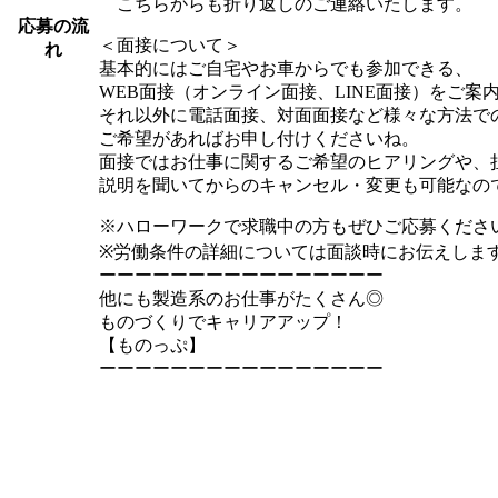
こちらからも折り返しのご連絡いたします。
応募の流
＜面接について＞
れ
基本的にはご自宅やお車からでも参加できる、
WEB面接（オンライン面接、LINE面接）をご案
それ以外に電話面接、対面面接など様々な方法で
ご希望があればお申し付けくださいね。
面接ではお仕事に関するご希望のヒアリングや、
説明を聞いてからのキャンセル・変更も可能なの
※ハローワークで求職中の方もぜひご応募くださ
※労働条件の詳細については面談時にお伝えしま
ーーーーーーーーーーーーーーーー
他にも製造系のお仕事がたくさん◎
ものづくりでキャリアアップ！
【ものっぷ】
ーーーーーーーーーーーーーーーー