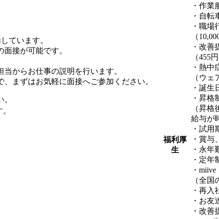
・作業
・自転
・職場
（10,0
内しています。
・改善
の面接が可能です。
（455
・熱中
担当からお仕事の説明を行います。
（ウェ
で、まずはお気軽に面接へご参加ください。
・誕生
・昇格
い。
（昇格
す。
給与が
・試用
・賞与
福利厚
・永年
生
・定年
・mii
（全国
・再入
・お友
・改善