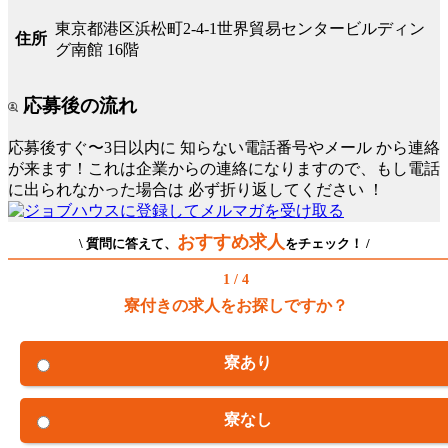
東京都港区浜松町2-4-1世界貿易センタービルディン
住所
グ南館 16階
応募後の流れ
応募後すぐ〜3日以内に
知らない電話番号やメール
から連絡
が来ます！これは企業からの連絡になりますので、もし電話
に出られなかった場合は
必ず折り返してください
！
おすすめ求人
\ 質問に答えて、
をチェック！ /
1 / 4
寮付きの求人をお探しですか？
寮あり
寮なし