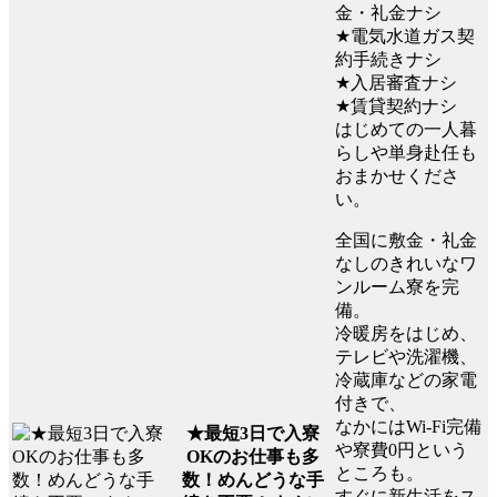
金・礼金ナシ
★電気水道ガス契
約手続きナシ
★入居審査ナシ
★賃貸契約ナシ
はじめての一人暮
らしや単身赴任も
おまかせくださ
い。
全国に敷金・礼金
なしのきれいなワ
ンルーム寮を完
備。
冷暖房をはじめ、
テレビや洗濯機、
冷蔵庫などの家電
付きで、
なかにはWi-Fi完備
★最短3日で入寮
や寮費0円という
OKのお仕事も多
ところも。
数！めんどうな手
すぐに新生活をス