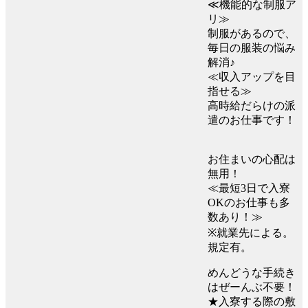
≪機能的な制服ア
リ≫
制服があるので、
毎日の服装の悩み
解消♪
≪収入アップを目
指せる≫
高時給だらけの派
遣のお仕事です！
お住まいの心配は
無用！
≪最短3日で入寮
OKのお仕事も多
数あり！≫
※就業先による。
規定有。
めんどうな手続き
はぜーんぶ不要！
★入寮する際の敷