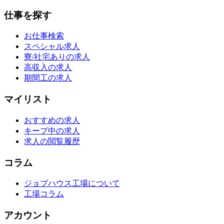
仕事を探す
お仕事検索
スペシャル求人
寮/社宅ありの求人
高収入の求人
期間工の求人
マイリスト
おすすめの求人
キープ中の求人
求人の閲覧履歴
コラム
ジョブハウス工場について
工場コラム
アカウント