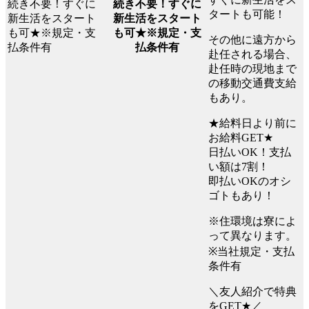
続き不要！すぐに
タートも可能！
新生活をスタート
も可★※規定・支
その他に遠方から
払条件有
赴任される場合、
赴任時の現地まで
の移動交通費支給
もあり。
★給料日より前に
お給料GET★
日払いOK！支払
い額は7割！
即払いOKのオシ
ゴトもあり！
※住環境は寮によ
って異なります。
※当社規定・支払
条件有
＼友人紹介で特典
をGET★／