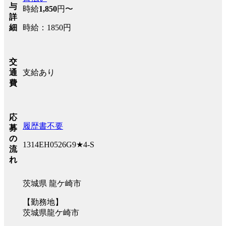
与
時給
1,850
円〜
詳
時給：1850円
細
交
支給あり
通
費
応
履歴書不要
募
の
1314EH0526G9★4-S
流
れ
茨城県 龍ケ崎市
【勤務地】
茨城県龍ケ崎市