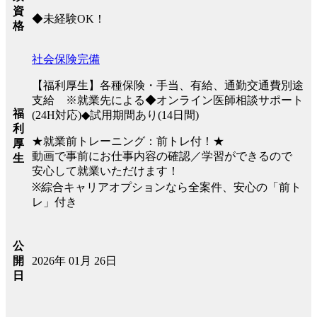
資
◆未経験OK！
格
社会保険完備
【福利厚生】各種保険・手当、有給、通勤交通費別途
支給 ※就業先による◆オンライン医師相談サポート
福
(24H対応)◆試用期間あり(14日間)
利
★就業前トレーニング：前トレ付！★
厚
動画で事前にお仕事内容の確認／学習ができるので
生
安心して就業いただけます！
※綜合キャリアオプションなら全案件、安心の「前ト
レ」付き
公
2026年 01月 26日
開
日