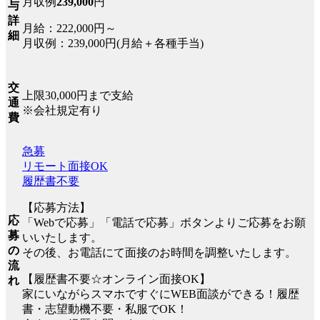
月収例
239,000
円
与
詳
月給：222,000円～
細
月収例：239,000円(月給＋各種手当)
交
上限30,000円まで支給
通
※会社規定有り
費
急募
リモート面接OK
履歴書不要
【応募方法】
応
「Webで応募」「電話で応募」ボタンよりご応募をお願
募
いいたします。
の
その後、お電話にて面接のお時間を調整いたします。
流
【履歴書不要☆オンライン面接OK】
れ
家にいながらスマホですぐにWEB面談ができる！履歴
書・志望動機不要・私服でOK！