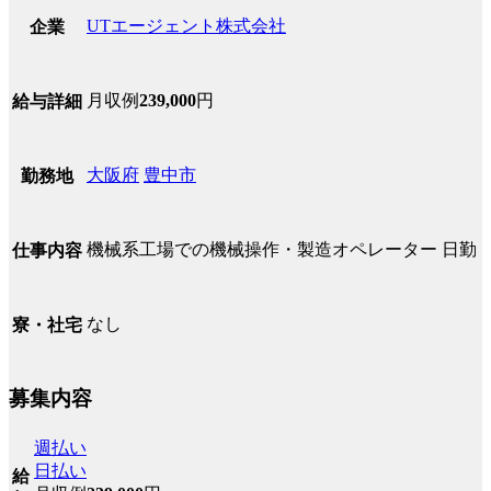
UTエージェント株式会社
企業
月収例
239,000
円
給与詳細
大阪府
豊中市
勤務地
機械系工場での機械操作・製造オペレーター 日勤
仕事内容
なし
寮・社宅
募集内容
週払い
日払い
給