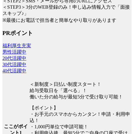
＜STEP2＞SMS・メールから専用のURLにアクセス
＜STEP3＞3分のWEB登録のみ！申し込み情報入力で「面接
スキップ♪」
※最後にお電話で担当者と簡単なやり取りがあります
PRポイント
福利厚生充実
男性活躍中
20代活躍中
30代活躍中
40代活躍中
＜新制度＞日払い制度スタート！
給与受取日を「選べる」！
働いた分の給与が最短5分で受け取り可能！
【ポイント】
・お手元のスマホからカンタン！申請・利用申
込！
ここがポイ
・1,000円単位で申請可能！
ント1
・利用申込後、最短5分でご自身の口座で受け