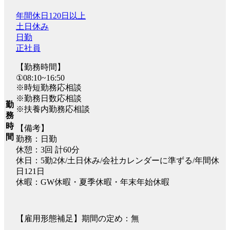
年間休日120日以上
土日休み
日勤
正社員
【勤務時間】
①08:10~16:50
※時短勤務応相談
※勤務日数応相談
勤
※扶養内勤務応相談
務
時
【備考】
間
勤務：日勤
休憩：3回 計60分
休日：5勤2休/土日休み/会社カレンダーに準ずる/年間休
日121日
休暇：GW休暇・夏季休暇・年末年始休暇
【雇用形態補足】期間の定め：無