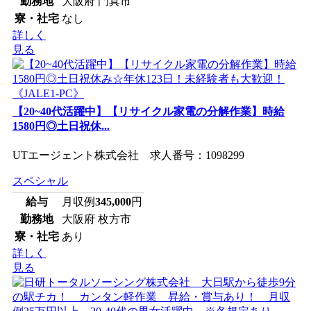
勤務地
大阪府 門真市
寮・社宅
なし
詳しく
見る
【20~40代活躍中】【リサイクル家電の分解作業】時給
1580円◎土日祝休...
UTエージェント株式会社 求人番号：1098299
スペシャル
給与
月収例
345,000
円
勤務地
大阪府 枚方市
寮・社宅
あり
詳しく
見る