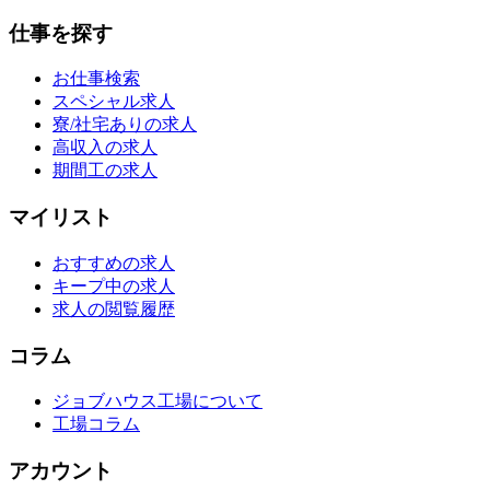
仕事を探す
お仕事検索
スペシャル求人
寮/社宅ありの求人
高収入の求人
期間工の求人
マイリスト
おすすめの求人
キープ中の求人
求人の閲覧履歴
コラム
ジョブハウス工場について
工場コラム
アカウント