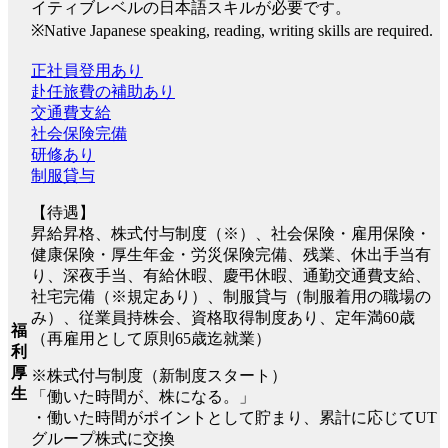
イティブレベルの日本語スキルが必要です。
※Native Japanese speaking, reading, writing skills are required.
正社員登用あり
赴任旅費の補助あり
交通費支給
社会保険完備
研修あり
制服貸与
【待遇】
昇給昇格、株式付与制度（※）、社会保険・雇用保険・
健康保険・厚生年金・労災保険完備、残業、休出手当有
り、深夜手当、有給休暇、慶弔休暇、通勤交通費支給、
社宅完備（※規定あり）、制服貸与（制服着用の職場の
み）、従業員持株会、資格取得制度あり、定年満60歳
福
（再雇用として原則65歳迄就業）
利
厚
※株式付与制度（新制度スタート）
生
「働いた時間が、株になる。」
・働いた時間がポイントとして貯まり、累計に応じてUT
グループ株式に交換