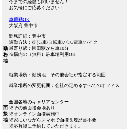
今までの経歴も問いません！
お気軽にご応募ください！
車通勤OK
大阪府 豊中市
勤務詳細：豊中市
通勤方法：徒歩/車/自転車/バス/電車/バイク
最寄り駅：園田駅から車10分
勤
※構内の（無料）駐車場利用OK
務
地
就業場所：勤務地、その他会社が指定する範囲
就業場所の変更範囲：会社の定めるすべてのオフィス
全国各地のキャリアセンター
面
※その他面接会場あり
接
※オンライン面接実施中
地
※家にいながらスマホで面接＆履歴書不要
※応募後に予約していただきます。