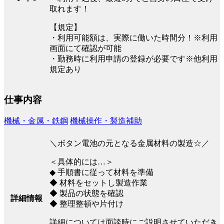
取れます！
【規定】
・利用可能額は、実際に働いた時間分！※利用
画面にて確認が可能
・勤務時に利用申請の登録が必要です※他利用
規定あり
仕事内容
機械・金属・鉄鋼
機械操作・製造補助
＼ボタン電池の元となる金属材料の製造☆／
＜具体的には…＞
◆ 手順書に従って材料を準備
◆ 材料をセットし製造作業
◆ 製品の状態を確認
詳細情報
◆ 整理整頓や片付け
詳細については面談時にご説明させていただき