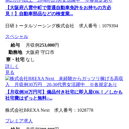
【大阪府八雲中町で普通自動車免許をお持ちの方必
見！】自動車部品などの検査業...
日研トータルソーシング株式会社 求人番号：1079394
スペシャル
給与
月収例
253,000
円
勤務地
大阪府 守口市
寮・社宅
なし
詳しく
見る
【月収例30万円可】備品付き社宅に即入居OK！／しかも
社宅費はずっと無料♪...
株式会社BREXA Next 求人番号：1028778
プレミア求人