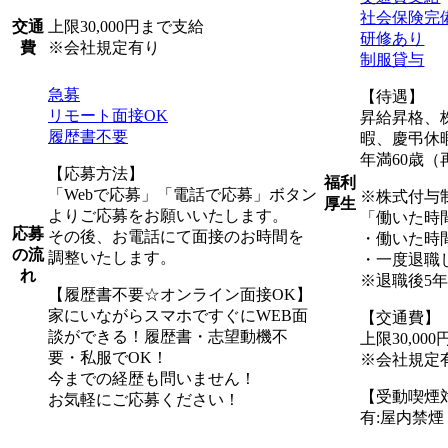
社会保険完
上限30,000円まで支給
交通
研修あり
※会社規定有り
費
制服貸与
急募
【待遇】
リモート面接OK
昇給昇格、
履歴書不要
暇、慶弔休
年満60歳（
【応募方法】
福利
「Webで応募」「電話で応募」ボタン
※株式付与
厚生
よりご応募をお願いいたします。
「働いた時
応募
その後、お電話にて面接のお時間を
・働いた時
の流
調整いたします。
・一度退職
れ
※退職後5
【履歴書不要☆オンライン面接OK】
家にいながらスマホですぐにWEB面
【交通費】
談ができる！履歴書・志望動機不
上限30,00
要・私服でOK！
※会社規定
今までの経歴も問いません！
【受動喫煙
お気軽にご応募ください！
有:屋内禁