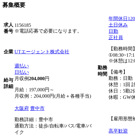
募集概要
年間休日12
土日休み
求人
1156185
※電話応募で必要になります。
日勤
番号
正社員
【勤務時間
UTエージェント株式会社
企業
①08:30~17:1
※休憩は12:
週払い
勤務
【備考】
日払い
時間
勤務：日勤
月収例
204,000
円
給与
休憩：1回 計
詳細
月給：197,000円～
休日：5勤2
月収例：204,000円(月給＋各種手当)
休暇：GW
大阪府
豊中市
【雇用形態
勤務詳細：豊中市
通勤方法：徒歩/自転車/バス/電車/バ
高卒歓迎
イク