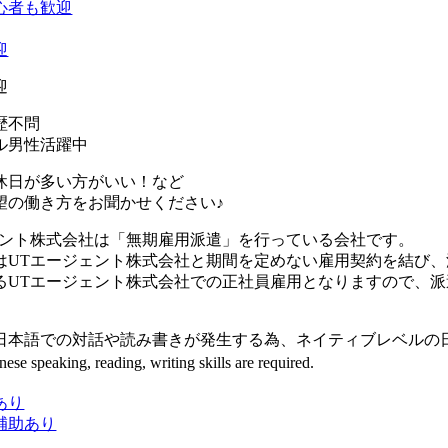
心者も歓迎
迎
迎
歴不問
ル男性活躍中
休日が多い方がいい！など
望の働き方をお聞かせください♪
ェント株式会社は「無期雇用派遣」を行っている会社です。
はUTエージェント株式会社と期間を定めない雇用契約を結び
るUTエージェント株式会社での正社員雇用となりますので、
日本語での対話や読み書きが発生する為、ネイティブレベルの
ese speaking, reading, writing skills are required.
あり
補助あり