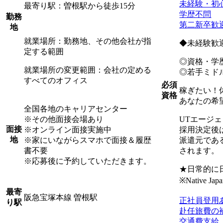
未経験・初
最寄り駅：曽根駅から徒歩15分
学歴不問
勤務
第二新卒歓
地
就業場所：勤務地、その他会社が指
◆未経験歓
定する範囲
◎資格・学
就業場所の変更範囲：会社の定める
◎若手ミド
すべてのオフィス
必須
稼ぎたい！
資格
あなたの希
全国各地のキャリアセンター
※その他面接会場あり
UTエージ
面接
※オンライン面接実施中
採用決定後
地
※家にいながらスマホで面接＆履歴
派遣元であ
書不要
されます。
※応募後に予約していただきます。
★日常的に
※Native Japan
最寄
阪急宝塚本線 曽根駅
正社員登用
り駅
赴任旅費の
交通費支給