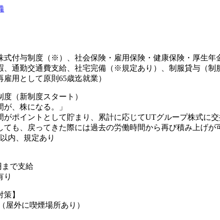
備
株式付与制度（※）、社会保険・雇用保険・健康保険・厚生年
暇、通勤交通費支給、社宅完備（※規定あり）、制服貸与（制
再雇用として原則65歳迄就業）
制度（新制度スタート）
間が、株になる。」
間がポイントとして貯まり、累計に応じてUTグループ株式に交
しても、戻ってきた際には過去の労働時間から再び積み上げが可
年以内、規定あり
0円まで支給
有り
対策】
煙（屋外に喫煙場所あり）