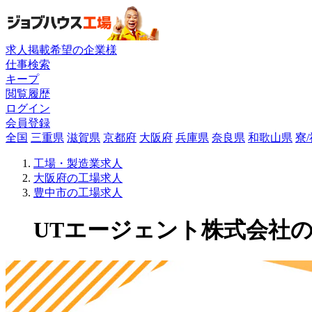
求人掲載希望の企業様
仕事検索
キープ
閲覧履歴
ログイン
会員登録
全国
三重県
滋賀県
京都府
大阪府
兵庫県
奈良県
和歌山県
寮
工場・製造業求人
大阪府の工場求人
豊中市の工場求人
UTエージェント株式会社の工場