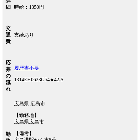
詳
時給：1350円
細
交
支給あり
通
費
応
履歴書不要
募
の
1314EH0623G54★42-S
流
れ
広島県 広島市
【勤務地】
広島県広島市
【備考】
勤
広島港駅から車5分