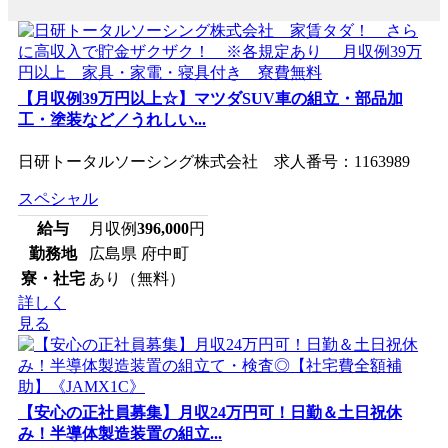
【月収例39万円以上☆】マツダSUV車の組立・部品加
工・塗装など／うれしい...
日研トータルソーシング株式会社 求人番号：1163989
スペシャル
給与
月収例
396,000
円
勤務地
広島県 府中町
寮・社宅
あり（無料）
詳しく
見る
【安心の正社員募集】月収24万円可！日勤＆土日祝休
み！半導体製造装置の組立...