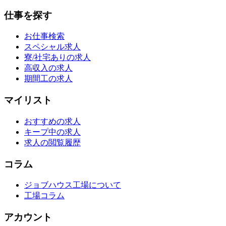
仕事を探す
お仕事検索
スペシャル求人
寮/社宅ありの求人
高収入の求人
期間工の求人
マイリスト
おすすめの求人
キープ中の求人
求人の閲覧履歴
コラム
ジョブハウス工場について
工場コラム
アカウント