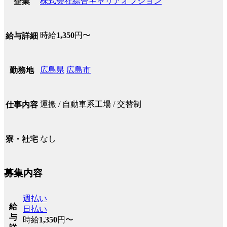
株式会社綜合キャリアオプション
企業
時給
1,350
円〜
給与詳細
広島県
広島市
勤務地
運搬 / 自動車系工場 / 交替制
仕事内容
なし
寮・社宅
募集内容
週払い
給
日払い
与
時給
1,350
円〜