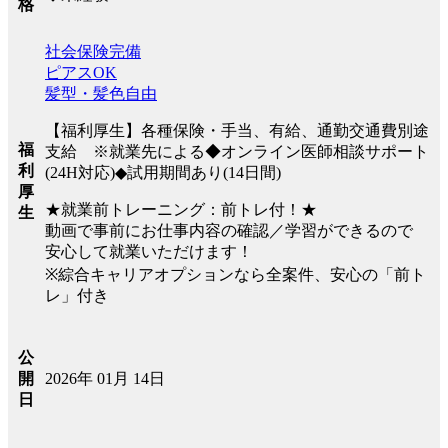
格
社会保険完備
ピアスOK
髪型・髪色自由
【福利厚生】各種保険・手当、有給、通勤交通費別途
福
支給 ※就業先による◆オンライン医師相談サポート
利
(24H対応)◆試用期間あり(14日間)
厚
★就業前トレーニング：前トレ付！★
生
動画で事前にお仕事内容の確認／学習ができるので
安心して就業いただけます！
※綜合キャリアオプションなら全案件、安心の「前ト
レ」付き
公
2026年 01月 14日
開
日