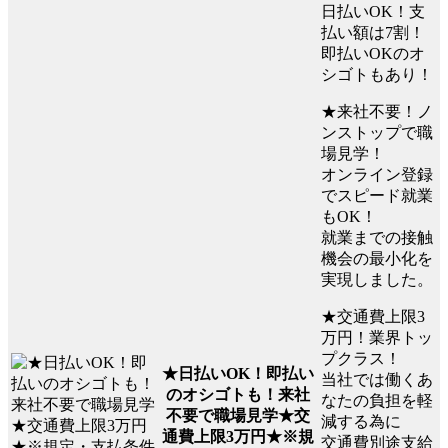
日払いOK！支
払い額は7割！
即払いOKのオ
シゴトもあり！
★来社不要！ノ
ンストップで職
場見学！
オンライン登録
でスピード就業
もOK！
就業までの接触
機会の最小化を
実現しました。
★交通費上限3
万円！業界トッ
プクラス！
★日払いOK！即払い
当社では働くあ
のオシゴトも！来社
なたの負担を軽
不要で職場見学★交
減する為に
通費上限3万円★※規
交通費別途支給