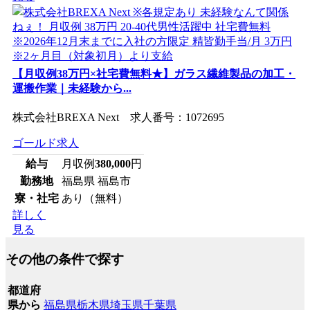
【月収例38万円×社宅費無料★】ガラス繊維製品の加工・
運搬作業｜未経験から...
株式会社BREXA Next 求人番号：1072695
ゴールド求人
給与
月収例
380,000
円
勤務地
福島県 福島市
寮・社宅
あり（無料）
詳しく
見る
その他の条件で探す
都道府
県から
福島県
栃木県
埼玉県
千葉県