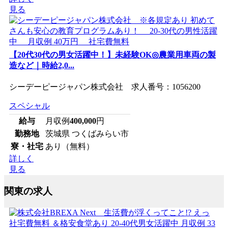
見る
【20代30代の男女活躍中！】未経験OK◎農業用車両の製
造など｜時給2,0...
シーデーピージャパン株式会社 求人番号：1056200
スペシャル
給与
月収例
400,000
円
勤務地
茨城県 つくばみらい市
寮・社宅
あり（無料）
詳しく
見る
関東の求人