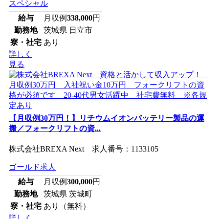
スペシャル
給与
月収例
338,000
円
勤務地
茨城県 日立市
寮・社宅
あり
詳しく
見る
【月収例30万円！】リチウムイオンバッテリー製品の運
搬／フォークリフトの資...
株式会社BREXA Next 求人番号：1133105
ゴールド求人
給与
月収例
300,000
円
勤務地
茨城県 茨城町
寮・社宅
あり（無料）
詳しく