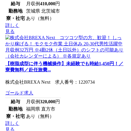
給与
月収例
410,000
円
勤務地
茨城県 北茨城市
寮・社宅
あり（無料）
詳しく
見る
【樹脂成型に伴う機械操作】未経験でも時給1,450円！／
寮費無料／赴任旅費...
株式会社BREXA Next 求人番号：1220734
ゴールド求人
給与
月収例
320,000
円
勤務地
福岡県 直方市
寮・社宅
あり（無料）
詳しく
見る