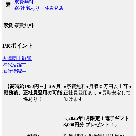
寮費無料
寮
寮/社宅あり・住み込み
寮費無料
家賃
PRポイント
友達同士歓迎
20代活躍中
30代活躍中
●寮費無料●月収35万円以上可 ●
【高時給1950円～】6ヵ月
正社員登用あり ●長期安定して
勤務後、正社員登用の可能
働けます
性あり！
＼
2026年1月限定！電子ギフト
3,000円分 プレゼント！
／
対象期間：2026年1月19日〜