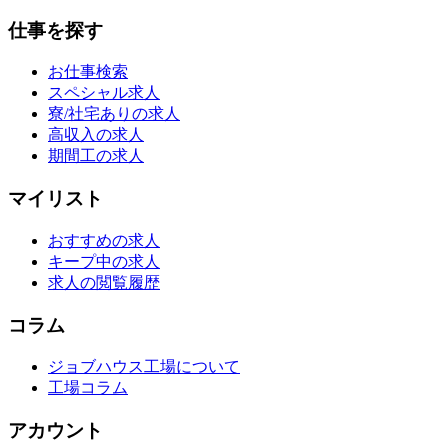
仕事を探す
お仕事検索
スペシャル求人
寮/社宅ありの求人
高収入の求人
期間工の求人
マイリスト
おすすめの求人
キープ中の求人
求人の閲覧履歴
コラム
ジョブハウス工場について
工場コラム
アカウント