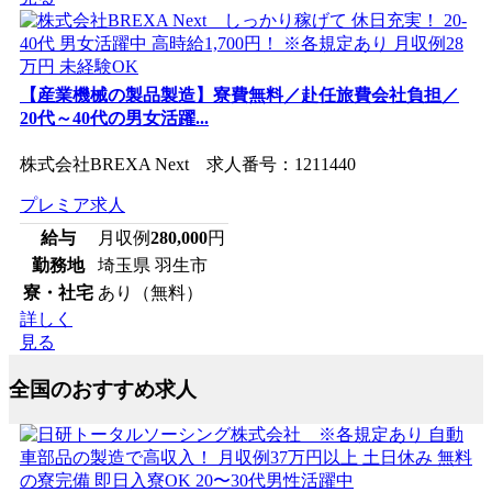
【産業機械の製品製造】寮費無料／赴任旅費会社負担／
20代～40代の男女活躍...
株式会社BREXA Next 求人番号：1211440
プレミア求人
給与
月収例
280,000
円
勤務地
埼玉県 羽生市
寮・社宅
あり（無料）
詳しく
見る
全国のおすすめ求人