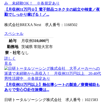
【月収例31万円☆】電子部品コネクタの組立や検査／夜
勤でしっかり稼げる！／...
株式会社BREXA Next 求人番号：1168502
スペシャル
給与
月収例
310,000
円
勤務地
茨城県 常陸大宮市
寮・社宅
なし
詳しく
見る
【月収例33万円以上】熱伝導シートの製造／寮費補助も
ありで安心◎赴任旅費は...
日研トータルソーシング株式会社 求人番号：1021583