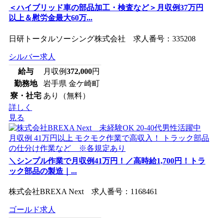
＜ハイブリッド車の部品加工・検査など＞月収例37万円
以上＆慰労金最大60万...
日研トータルソーシング株式会社 求人番号：335208
シルバー求人
給与
月収例
372,000
円
勤務地
岩手県 金ケ崎町
寮・社宅
あり（無料）
詳しく
見る
＼シンプル作業で月収例41万円！／高時給1,700円！トラ
ック部品の製造｜...
株式会社BREXA Next 求人番号：1168461
ゴールド求人