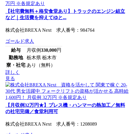
【社宅費無料＋格安食堂あり】トラックのエンジン組立
など｜生活費を抑えてゆと...
株式会社BREXA Next 求人番号：984764
ゴールド求人
給与
月収例
330,000
円
勤務地
栃木県 栃木市
寮・社宅
あり（無料）
詳しく
見る
【月収例32万円★】プレス機・ハンマーの熱加工／無料
の社宅完備／食堂利用可
株式会社BREXA Next 求人番号：1208089