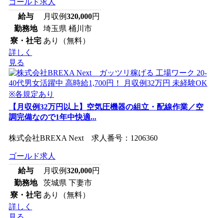
ゴールド求人
給与
月収例
320,000
円
勤務地
埼玉県 桶川市
寮・社宅
あり（無料）
詳しく
見る
【月収例32万円以上】空気圧機器の組立・配線作業／空
調完備なので1年中快適...
株式会社BREXA Next 求人番号：1206360
ゴールド求人
給与
月収例
320,000
円
勤務地
茨城県 下妻市
寮・社宅
あり（無料）
詳しく
見る