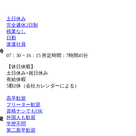
土日休み
完全週休2日制
残業なし
日勤
派遣社員
時
07：30 ~ 16：15 所定時間：7時間45分
【休日休暇】
土日休み+祝日休み
有給休暇
5勤2休（会社カレンダーによる）
高卒歓迎
フリーター歓迎
資格ナシでもOK
外国人も歓迎
資
学歴不問
第二新卒歓迎