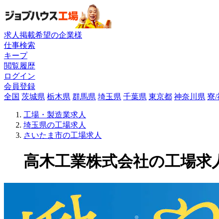
求人掲載希望の企業様
仕事検索
キープ
閲覧履歴
ログイン
会員登録
全国
茨城県
栃木県
群馬県
埼玉県
千葉県
東京都
神奈川県
寮
工場・製造業求人
埼玉県の工場求人
さいたま市の工場求人
高木工業株式会社の工場求人(1