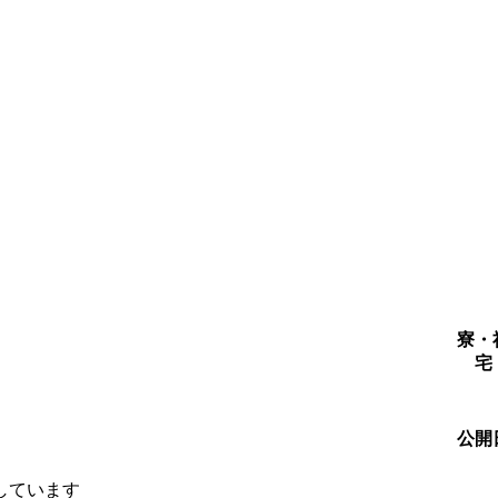
寮・
宅
公開
しています