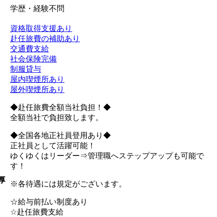
学歴・経験不問
資格取得支援あり
赴任旅費の補助あり
交通費支給
社会保険完備
制服貸与
屋内喫煙所あり
屋外喫煙所あり
◆赴任旅費全額当社負担！◆
全額当社で負担致します。
◆全国各地正社員登用あり◆
正社員として活躍可能！
ゆくゆくはリーダー⇒管理職へステップアップも可能で
す！
厚
※各待遇には規定がございます。
☆給与前払い制度あり
☆赴任旅費支給