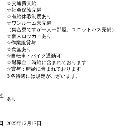
☆交通費支給
☆社会保険完備
☆有給休暇制度あり
☆ワンルーム寮完備
（集合寮ですが一人一部屋、ユニットバス完備）
☆個人ロッカーあり
☆作業服貸与
☆食堂あり
☆自転車・バイク通勤可
☆退職金：時給に含まれております
☆賞与：時給に含まれております
※各待遇には規定がございます。
社
あり
2025年12月17日
日