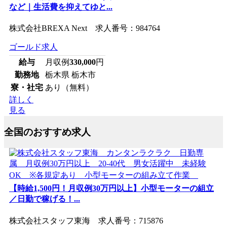
など｜生活費を抑えてゆと...
株式会社BREXA Next 求人番号：984764
ゴールド求人
給与
月収例
330,000
円
勤務地
栃木県 栃木市
寮・社宅
あり（無料）
詳しく
見る
全国のおすすめ求人
【時給1,500円！月収例30万円以上】小型モーターの組立
／日勤で稼げる！...
株式会社スタッフ東海 求人番号：715876