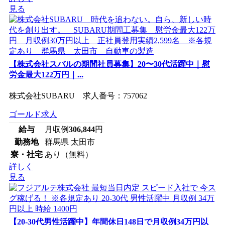
見る
【株式会社スバルの期間社員募集】20〜30代活躍中｜慰
労金最大122万円｜...
株式会社SUBARU 求人番号：757062
ゴールド求人
給与
月収例
306,844
円
勤務地
群馬県 太田市
寮・社宅
あり（無料）
詳しく
見る
【20-30代男性活躍中】年間休日148日で月収例34万円以