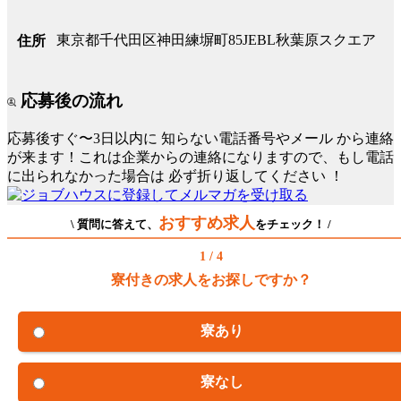
東京都千代田区神田練塀町85JEBL秋葉原スクエア
住所
応募後の流れ
応募後すぐ〜3日以内に
知らない電話番号やメール
から連絡
が来ます！これは企業からの連絡になりますので、もし電話
に出られなかった場合は
必ず折り返してください
！
おすすめ求人
\ 質問に答えて、
をチェック！ /
1 / 4
寮付きの求人をお探しですか？
寮あり
寮なし