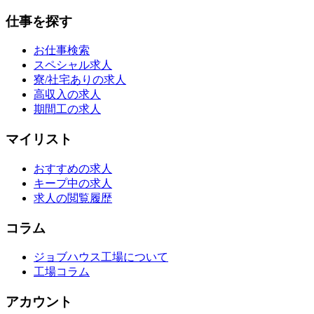
仕事を探す
お仕事検索
スペシャル求人
寮/社宅ありの求人
高収入の求人
期間工の求人
マイリスト
おすすめの求人
キープ中の求人
求人の閲覧履歴
コラム
ジョブハウス工場について
工場コラム
アカウント