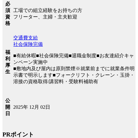
必
工場での組立経験をお持ちの方
須
フリーター、主婦・主夫歓迎
資
格
交通費支給
社会保険完備
福
■有給休暇■社会保険完備■退職金制度■お友達紹介キャ
利
ンペーン実施中
厚
■敷地内及び屋内は原則禁煙※就業前までに就業条件明
生
示書で明示します■フォークリフト・クレーン・玉掛・
溶接の資格取得/講習料・受験料補助有
公
2025年 12月 02日
開
日
PRポイント