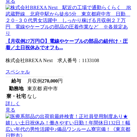
見る
【月収例27万円◎】電線やケーブルの部品の組付け・圧
着／土日祝休みでオフも...
株式会社BREXA Next 求人番号：1133108
スペシャル
給与
月収例
270,000
円
勤務地
東京都 府中市
寮・社宅
なし
詳しく
見る