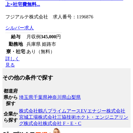
上×社宅費無料...
フジアルテ株式会社 求人番号：1196876
シルバー求人
給与
月収例
345,000
円
勤務地
兵庫県 姫路市
寮・社宅
あり（無料）
詳しく
見る
その他の条件で探す
都道府
県から
埼玉県
千葉県
神奈川県
山梨県
探す
株式会社鶴八
プライムアースEVエナジー株式会社
企業か
宮城工場
株式会社三協技術
ホクト・エンジニアリン
ら探す
グ株式会社
株式会社 F・E・C