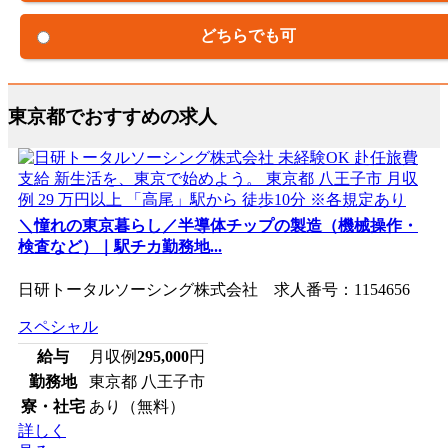
どちらでも可
東京都でおすすめの求人
＼憧れの東京暮らし／半導体チップの製造（機械操作・
検査など）｜駅チカ勤務地...
日研トータルソーシング株式会社 求人番号：1154656
スペシャル
給与
月収例
295,000
円
勤務地
東京都 八王子市
寮・社宅
あり（無料）
詳しく