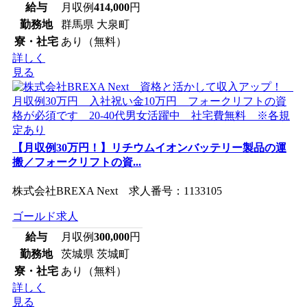
給与
月収例
414,000
円
勤務地
群馬県 大泉町
寮・社宅
あり（無料）
詳しく
見る
【月収例30万円！】リチウムイオンバッテリー製品の運
搬／フォークリフトの資...
株式会社BREXA Next 求人番号：1133105
ゴールド求人
給与
月収例
300,000
円
勤務地
茨城県 茨城町
寮・社宅
あり（無料）
詳しく
見る