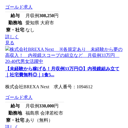
ゴールド求人
給与
月収例
308,250
円
勤務地
愛知県 大府市
寮・社宅
なし
詳しく
見る
【未経験から稼げる！月収例33万円◎】内視鏡組み立て
｜社宅費無料◎｜1食5...
株式会社BREXA Next 求人番号：1094612
ゴールド求人
給与
月収例
330,000
円
勤務地
福島県 会津若松市
寮・社宅
あり（無料）
詳しく