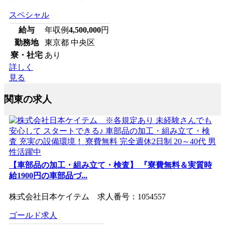
スペシャル
給与
年収例
4,500,000
円
勤務地
東京都 中央区
寮・社宅
あり
詳しく
見る
関東の求人
【車部品の加工・組み立て・検査】 『寮費無料＆実質時
給1900円の車部品づ...
株式会社日本ケイテム 求人番号：1054557
ゴールド求人