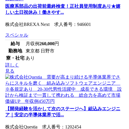
医療系部品の出荷前最終検査！正社員登用制度あり★嬉
しい土日祝休み！働きやす...
株式会社BREXA Next 求人番号：946601
スペシャル
給与
月収例
260,000
円
勤務地
東京都 日野市
寮・社宅
あり
詳しく
見る
【開発経験を活かして次のステージへ】組込みエンジニ
ア｜安定の半導体業界で活...
株式会社Questia 求人番号：1202454