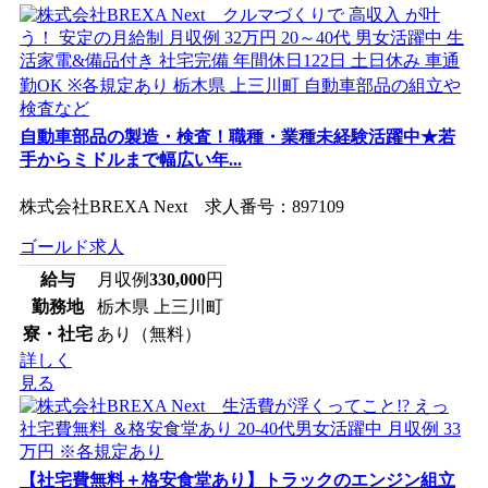
自動車部品の製造・検査！職種・業種未経験活躍中★若
手からミドルまで幅広い年...
株式会社BREXA Next 求人番号：897109
ゴールド求人
給与
月収例
330,000
円
勤務地
栃木県 上三川町
寮・社宅
あり（無料）
詳しく
見る
【社宅費無料＋格安食堂あり】トラックのエンジン組立