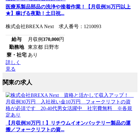
医療系製品部品の洗浄や接着作業！【月収例36万円以上
★】稼げる夜勤！土日祝...
株式会社BREXA Next 求人番号：1210093
給与
月収例
370,000
円
勤務地
東京都 日野市
寮・社宅
あり
詳しく
見る
関東の求人
【月収例30万円！】リチウムイオンバッテリー製品の運
搬／フォークリフトの資...