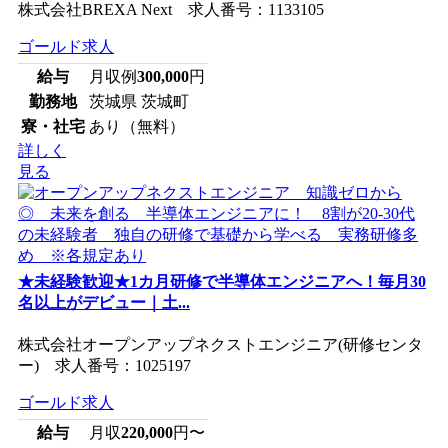
株式会社BREXA Next 求人番号：1133105
ゴールド求人
給与
月収例
300,000
円
勤務地
茨城県 茨城町
寮・社宅
あり（無料）
詳しく
見る
★未経験歓迎★1カ月研修で半導体エンジニアへ！毎月30
名以上がデビュー｜土...
株式会社オープンアップネクストエンジニア(研修センタ
ー) 求人番号：1025197
ゴールド求人
給与
月収
220,000
円〜