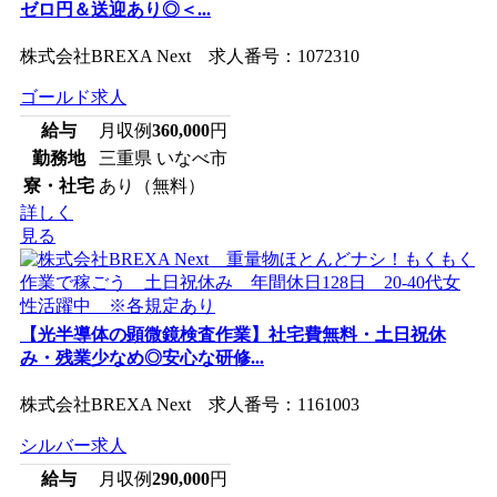
ゼロ円＆送迎あり◎＜...
株式会社BREXA Next 求人番号：1072310
ゴールド求人
給与
月収例
360,000
円
勤務地
三重県 いなべ市
寮・社宅
あり（無料）
詳しく
見る
【光半導体の顕微鏡検査作業】社宅費無料・土日祝休
み・残業少なめ◎安心な研修...
株式会社BREXA Next 求人番号：1161003
シルバー求人
給与
月収例
290,000
円