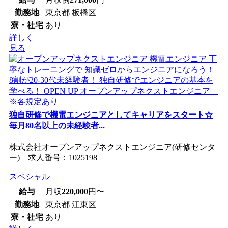
勤務地
東京都 板橋区
寮・社宅
あり
詳しく
見る
独自研修で機電エンジニアとしてキャリアをスタート☆
毎月80名以上の未経験者...
株式会社オープンアップネクストエンジニア(研修センタ
ー) 求人番号：1025198
スペシャル
給与
月収
220,000
円〜
勤務地
東京都 江東区
寮・社宅
あり