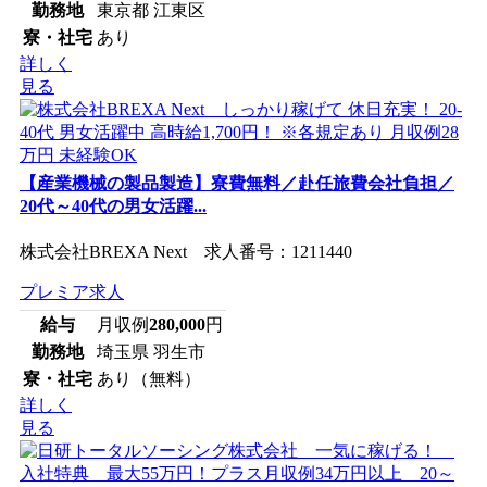
勤務地
東京都 江東区
寮・社宅
あり
詳しく
見る
【産業機械の製品製造】寮費無料／赴任旅費会社負担／
20代～40代の男女活躍...
株式会社BREXA Next 求人番号：1211440
プレミア求人
給与
月収例
280,000
円
勤務地
埼玉県 羽生市
寮・社宅
あり（無料）
詳しく
見る