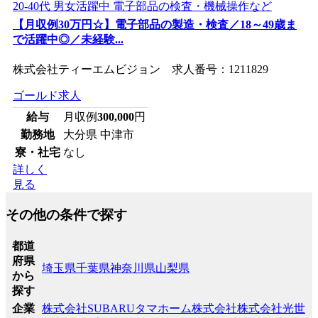
【月収例30万円☆】電子部品の製造・検査／18～49歳ま
で活躍中◎／未経験...
株式会社ティーエムビジョン 求人番号：1211829
ゴールド求人
給与
月収例
300,000
円
勤務地
大分県 中津市
寮・社宅
なし
詳しく
見る
その他の条件で探す
都道
府県
埼玉県
千葉県
神奈川県
山梨県
から
探す
企業
株式会社SUBARU
タマホーム株式会社
株式会社光世