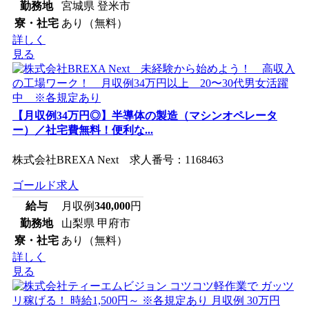
勤務地
宮城県 登米市
寮・社宅
あり（無料）
詳しく
見る
【月収例34万円◎】半導体の製造（マシンオペレータ
ー）／社宅費無料！便利な...
株式会社BREXA Next 求人番号：1168463
ゴールド求人
給与
月収例
340,000
円
勤務地
山梨県 甲府市
寮・社宅
あり（無料）
詳しく
見る