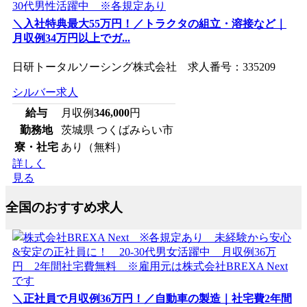
＼入社特典最大55万円！／トラクタの組立・溶接など｜
月収例34万円以上でガ...
日研トータルソーシング株式会社 求人番号：335209
シルバー求人
給与
月収例
346,000
円
勤務地
茨城県 つくばみらい市
寮・社宅
あり（無料）
詳しく
見る
全国のおすすめ求人
＼正社員で月収例36万円！／自動車の製造｜社宅費2年間