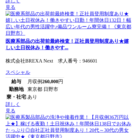
詳しく
見る
医療系部品の出荷前最終検査！正社員登用制度あり★嬉
しい土日祝休み！働きやす...
株式会社BREXA Next 求人番号：946601
スペシャル
給与
月収例
260,000
円
勤務地
東京都 日野市
寮・社宅
あり
詳しく
見る