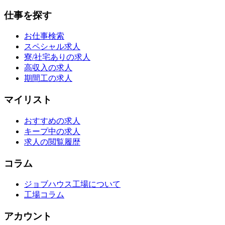
仕事を探す
お仕事検索
スペシャル求人
寮/社宅ありの求人
高収入の求人
期間工の求人
マイリスト
おすすめの求人
キープ中の求人
求人の閲覧履歴
コラム
ジョブハウス工場について
工場コラム
アカウント