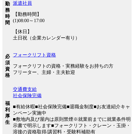
派遣社員
勤
務
【勤務時間】
時
(1)08:00～17:00
間
【休日】
土日祝（企業カレンダー有り）
フォークリフト資格
必
須
フォークリフトの資格・実務経験をお持ちの方
資
フリーター、主婦・主夫歓迎
格
交通費支給
社会保険完備
福
■有給休暇■社会保険完備■退職金制度■お友達紹介キャ
利
ンペーン実施中
厚
■敷地内及び屋内は原則禁煙※就業前までに就業条件明
生
示書で明示します■フォークリフト・クレーン・玉掛・
溶接の資格取得/講習料・受験料補助有