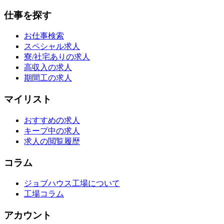
仕事を探す
お仕事検索
スペシャル求人
寮/社宅ありの求人
高収入の求人
期間工の求人
マイリスト
おすすめの求人
キープ中の求人
求人の閲覧履歴
コラム
ジョブハウス工場について
工場コラム
アカウント