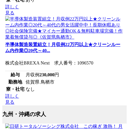
詳しく
見る
半導体製造装置組立！月収例22万円以上★クリーンルー
ム内作業◎20代～40...
株式会社BREXA Next 求人番号：1096570
給与
月収例
230,000
円
勤務地
佐賀県 鳥栖市
寮・社宅
なし
詳しく
見る
九州・沖縄の求人