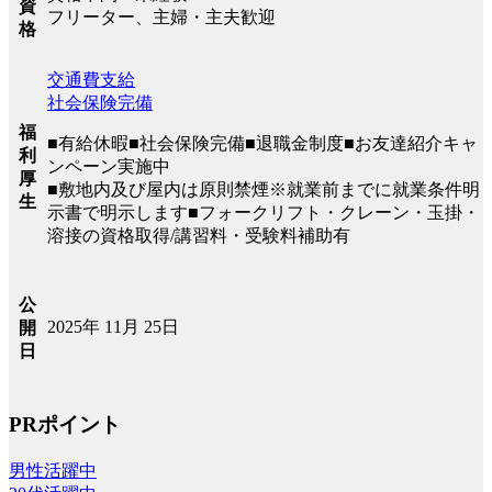
資
フリーター、主婦・主夫歓迎
格
交通費支給
社会保険完備
福
■有給休暇■社会保険完備■退職金制度■お友達紹介キャ
利
ンペーン実施中
厚
■敷地内及び屋内は原則禁煙※就業前までに就業条件明
生
示書で明示します■フォークリフト・クレーン・玉掛・
溶接の資格取得/講習料・受験料補助有
公
2025年 11月 25日
開
日
PRポイント
男性活躍中