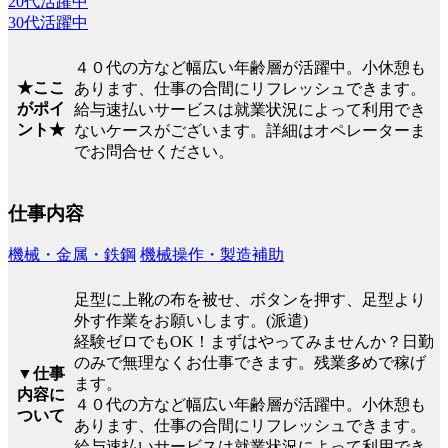
20代活躍中
30代活躍中
４０代の方など幅広い年齢層が活躍中。小休憩も
★ここ
あります、仕事の合間にリフレッシュできます。
がポイ
給与速払いサービスは就業状況によって利用でき
ント★
ないケースがございます。詳細はオペレーターま
でお問合せください。
仕事内容
機械・金属・鉄鋼
機械操作・製造補助
足型に上靴の布を被せ、ボタンを押す、足型より
外す作業をお願いします。(派遣)
経験ゼロでもOK！まずはやってみませんか？日勤
のみで無理なくお仕事できます。残業多めで稼げ
▼仕事
ます。
内容に
４０代の方など幅広い年齢層が活躍中。小休憩も
ついて
あります、仕事の合間にリフレッシュできます。
給与速払いサービスは就業状況によって利用でき