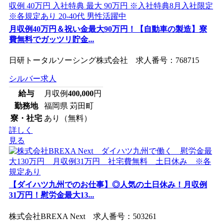
月収例40万円＆祝い金最大90万円！【自動車の製造】寮
費無料でガッツリ貯金...
日研トータルソーシング株式会社 求人番号：768715
シルバー求人
給与
月収例
400,000
円
勤務地
福岡県 苅田町
寮・社宅
あり（無料）
詳しく
見る
【ダイハツ九州でのお仕事】◎人気の土日休み！月収例
31万円！慰労金最大13...
株式会社BREXA Next 求人番号：503261