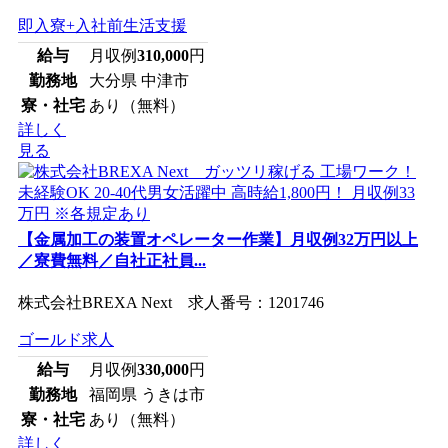
即入寮+入社前生活支援
給与
月収例
310,000
円
勤務地
大分県 中津市
寮・社宅
あり（無料）
詳しく
見る
【金属加工の装置オペレーター作業】月収例32万円以上
／寮費無料／自社正社員...
株式会社BREXA Next 求人番号：1201746
ゴールド求人
給与
月収例
330,000
円
勤務地
福岡県 うきは市
寮・社宅
あり（無料）
詳しく