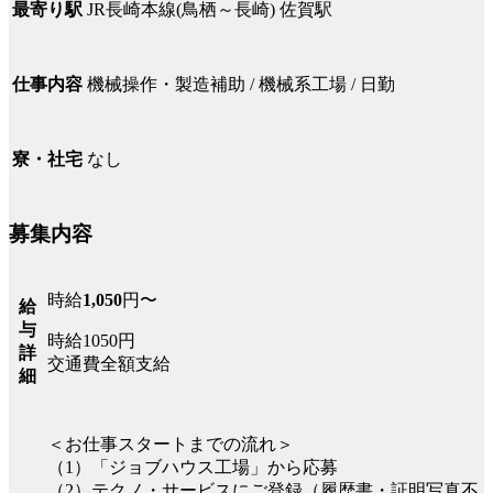
JR長崎本線(鳥栖～長崎) 佐賀駅
最寄り駅
機械操作・製造補助 / 機械系工場 / 日勤
仕事内容
なし
寮・社宅
募集内容
時給
1,050
円〜
給
与
時給1050円
詳
交通費全額支給
細
＜お仕事スタートまでの流れ＞
（1）「ジョブハウス工場」から応募
（2）テクノ・サービスにご登録（履歴書・証明写真不