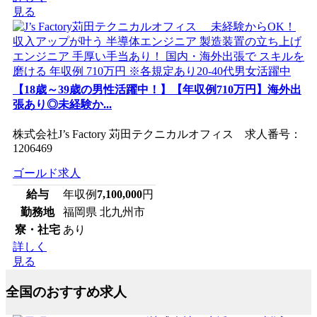
見る
【18歳～39歳の男性活躍中！】【年収例710万円】海外出
張あり◎未経験か...
株式会社J’s Factory 苅田テクニカルオフィス 求人番号：
1206469
ゴールド求人
給与
年収例
7,100,000
円
勤務地
福岡県 北九州市
寮・社宅
あり
詳しく
見る
全国のおすすめ求人