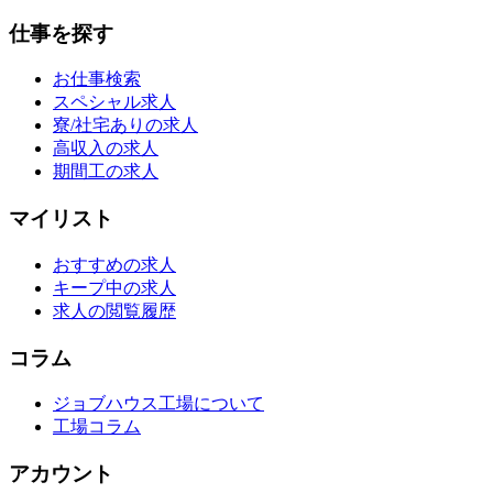
仕事を探す
お仕事検索
スペシャル求人
寮/社宅ありの求人
高収入の求人
期間工の求人
マイリスト
おすすめの求人
キープ中の求人
求人の閲覧履歴
コラム
ジョブハウス工場について
工場コラム
アカウント