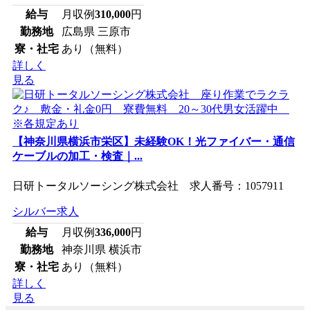
給与
月収例
310,000
円
勤務地
広島県 三原市
寮・社宅
あり（無料）
詳しく
見る
【神奈川県横浜市栄区】未経験OK！光ファイバー・通信
ケーブルの加工・検査｜...
日研トータルソーシング株式会社 求人番号：1057911
シルバー求人
給与
月収例
336,000
円
勤務地
神奈川県 横浜市
寮・社宅
あり（無料）
詳しく
見る