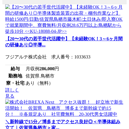
【20〜30代の若手世代活躍中】【未経験OK！3～6ヶ月間
の研修あり◎半導...
フジアルテ株式会社 求人番号：1033633
給与
月収例
286,000
円
勤務地
佐賀県 鳥栖市
寮・社宅
あり（無料）
詳しく
見る
＼新幹線で15分／博多までアクセス良好◎＜半導体組み
立て｜佐賀県鳥栖市＞家...