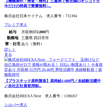
【機械操作・検査・梱包】三重県で寮完備のオシゴト☆
今だけの特典で寮費無料♪...
株式会社日本ケイテム 求人番号：731394
プレミア求人
給与
月収例
372,000
円
勤務地
三重県 四日市市
寮・社宅
あり（無料）
詳しく
見る
【プラスチック原料製造】高時給1,600円／未経験活躍中
／自社正社員登用制...
株式会社BREXA Next 求人番号：1188267
シルバー求人