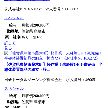
株式会社BREXA Next 求人番号：1166803
スペシャル
給与
月収例
290,000
円
勤務地
佐賀県 鳥栖市
寮・社宅
あり（無料）
詳しく
見る
【佐賀県鳥栖市藤木町】軽作業！未経験OK！寮完備！半
導体装置部品の組立・検...
日研トータルソーシング株式会社 求人番号：460051
スペシャル
給与
月収例
260,000
円
勤務地
佐賀県 鳥栖市
寮・社宅
あり