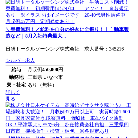
＼寮費無料！／給料を自分の好きに全振り！｜自動車製
造など｜8月入社特典最大...
日研トータルソーシング株式会社 求人番号：345216
シルバー求人
給与
月収例
450,000
円
勤務地
三重県 いなべ市
寮・社宅
あり（無料）
詳しく
見る