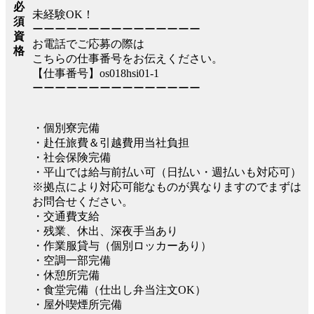
必
未経験OK！
須
ーーーーーーーーーーーーーーー
資
お電話でご応募の際は
格
こちらの仕事番号をお伝えください。
【仕事番号】os018hsi01-1
ーーーーーーーーーーーーーーー
・個別寮完備
・赴任旅費＆引越費用当社負担
・社会保険完備
・平山では給与前払い可（日払い・週払いも対応可）
※拠点により対応可能なものが異なりますのでまずは
お問合せください。
・交通費支給
・残業、休出、深夜手当あり
・作業服貸与（個別ロッカーあり）
・空調一部完備
・休憩所完備
・食堂完備（仕出し弁当注文OK）
・屋外喫煙所完備