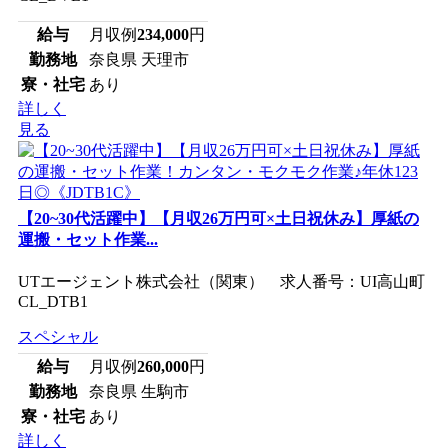
給与
月収例
234,000
円
勤務地
奈良県 天理市
寮・社宅
あり
詳しく
見る
【20~30代活躍中】【月収26万円可×土日祝休み】厚紙の
運搬・セット作業...
UTエージェント株式会社（関東） 求人番号：UI高山町
CL_DTB1
スペシャル
給与
月収例
260,000
円
勤務地
奈良県 生駒市
寮・社宅
あり
詳しく