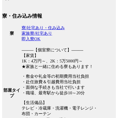
寮・住み込み情報
寮/社宅あり・住み込み
家族寮/社宅あり
寮
即入寮OK
---------【個室寮について】---------
【家賃】
1K：4万円～、2K：5万5000円～
★家族と一緒に住める寮もあります！
・敷金や礼金等の初期費用当社負担
・赴任旅費＆引越費用当社負担
・面倒な手続きも当社で行います
部屋タイ
・職場、最寄駅から徒歩10～20分
プ
【生活備品】
テレビ・冷蔵庫・洗濯機・電子レンジ・
布団・カーテン