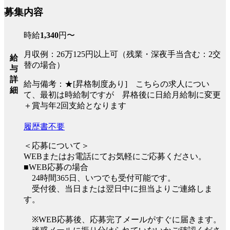
募集内容
時給
1,340
円〜
月収例：26万125円以上可（残業・深夜手当含む：2交
給
替の場合）
与
詳
給与備考：★[昇格制度あり] こちらの求人につい
細
て、最初は時給制ですが 昇格後に日給月給制に変更
＋賞与年2回支給となります
履歴書不要
＜応募について＞
WEBまたはお電話にてお気軽にご応募ください。
■WEB応募の場合
24時間365日、いつでも受付可能です。
受付後、当日または翌日中に担当よりご連絡しま
す。
※WEB応募後、応募完了メールがすぐに届きます。