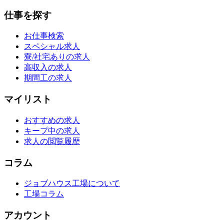
仕事を探す
お仕事検索
スペシャル求人
寮/社宅ありの求人
高収入の求人
期間工の求人
マイリスト
おすすめの求人
キープ中の求人
求人の閲覧履歴
コラム
ジョブハウス工場について
工場コラム
アカウント