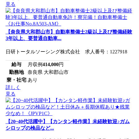
見る
【奈良県大和郡山市】自動車整備士2級以上及び整備経験
3年以上、要普通自動車...
日研トータルソーシング株式会社 求人番号：1227918
給与
月収例
414,000
円
勤務地
奈良県 大和郡山市
寮・社宅
あり
詳しく
見る
【20~40代活躍中】【カンタン軽作業】未経験歓迎♪ガム
シロップの検品など...