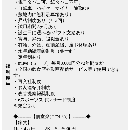
（電子タバコ可、紙タバコ不可）
・自転車、バイク、マイカー通勤OK
（敷地内に無料駐車場あり）
・昇格制度あり（年2回）
・試用期間2ヶ月あり
・誕生日に選べるeギフト支給あり
・賞与、昇給、退職金あり
・有給、介護、産前産後、慶弔休暇あり
・永年勤続表彰制度（金一封）
・定年制あり
・miive（ミーブ）毎月3,000円分×2年間支給
福
（全国の飲食店や動画配信サービス等で使用できま
利
す）
厚
・再入社制度
生
・お友達紹介制度
・改善提案報奨制度
・eスポーツスポンサード制度
※規定あり
◆---------【個室寮について】---------◆
【家賃】
1K：4万円～、2K：5万5000円～