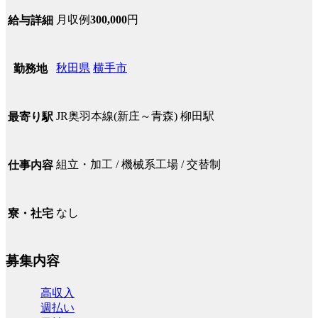
月収例
300,000
円
給与詳細
秋田県
横手市
勤務地
JR奥羽本線(新庄～青森) 柳田駅
最寄り駅
組立・加工 / 機械系工場 / 交替制
仕事内容
なし
寮・社宅
募集内容
高収入
週払い