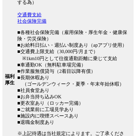
する為）
交通費支給
社会保険完備
■各種社会保険完備（雇用保険・厚生年金・健康保
険・労災保険）
■お給料日払い・週払い制度あり（apアプリ使用）
■交通費上限支給（30,000円/月まで）
※1km10円として往復通勤距離に乗じて支給
■車通勤OK（無料駐車場完備）
■作業服無償貸与（2着目以降有償）
福利
■長期休暇あり
厚生
（ゴールデンウィーク・夏季・年末年始休暇）
■社員食堂あり
■お弁当持ち込みOK
■更衣室あり（ロッカー完備）
■ご就業前に工場見学あり
■施設内に喫煙スペースあり
■退職金制度あり
※上記待遇は当社規定によります。ご了承くださ