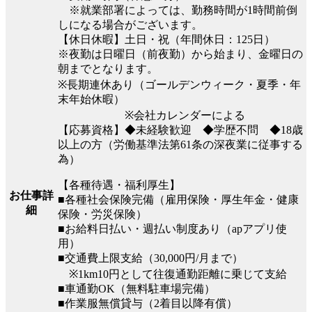
※就業部署によっては、勤務時間が1時間前倒
しになる場合がございます。
【休日休暇】土日・祝（年間休日：125日）
※夜勤は日曜日（前夜勤）から始まり、金曜日の
朝までとなります。
※長期連休あり（ゴールデンウィーク・夏季・年
末年始休暇）
※会社カレンダーによる
【応募資格】◆未経験歓迎 ◆学歴不問 ◆18歳
以上の方（労働基準法第61条の深夜業に従事する
為）
【各種待遇・福利厚生】
お仕事詳
■各種社会保険完備（雇用保険・厚生年金・健康
細
保険・労災保険）
■お給料日払い・週払い制度あり（apアプリ使
用）
■交通費上限支給（30,000円/月まで）
※1km10円として往復通勤距離に乗じて支給
■車通勤OK（無料駐車場完備）
■作業服無償貸与（2着目以降有償）