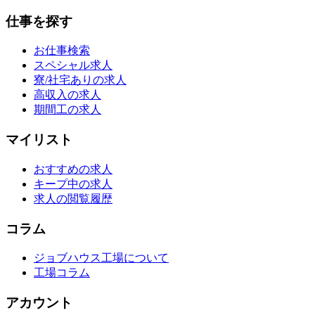
仕事を探す
お仕事検索
スペシャル求人
寮/社宅ありの求人
高収入の求人
期間工の求人
マイリスト
おすすめの求人
キープ中の求人
求人の閲覧履歴
コラム
ジョブハウス工場について
工場コラム
アカウント