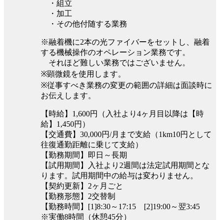
・組立
・加工
・その他付随する業務
※融着機に2本の光ファイバーをセットし、融着
する機械操作のオペレーション業務です。
それほど難しい業務ではございません。
※顕微鏡を使用します。
※従事すべき業務の変更の範囲の詳細は面談時に
お伝えします。
【時給】1,600円（入社より4ヶ月目以降は【時
給】1,450円）
【交通費】30,000円/月まで支給（1km10円として
往復通勤距離に乗じて支給）
【勤務期間】即日～長期
【試用期間】入社より2週間は法定試用期間とな
ります。試用期間中の給与は変わりません。
【契約更新】2ヶ月ごと
【勤務形態】2交替制
【勤務時間】[1]8:30～17:15 [2]19:00～翌3:45
※実働8時間（休憩45分）