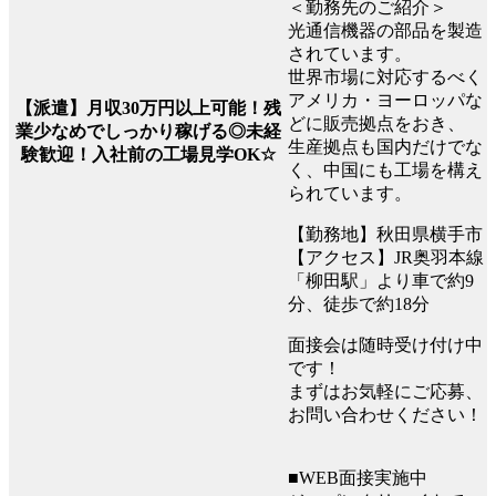
＜勤務先のご紹介＞
光通信機器の部品を製造
されています。
世界市場に対応するべく
アメリカ・ヨーロッパな
【派遣】月収30万円以上可能！残
どに販売拠点をおき、
業少なめでしっかり稼げる◎未経
生産拠点も国内だけでな
験歓迎！入社前の工場見学OK☆
く、中国にも工場を構え
られています。
【勤務地】秋田県横手市
【アクセス】JR奥羽本線
「柳田駅」より車で約9
分、徒歩で約18分
面接会は随時受け付け中
です！
まずはお気軽にご応募、
お問い合わせください！
■WEB面接実施中