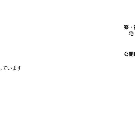
寮・
宅
公開
しています