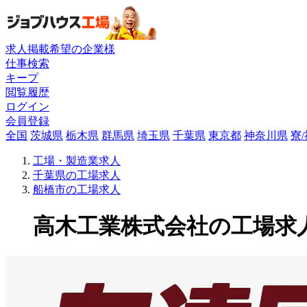
求人掲載希望の企業様
仕事検索
キープ
閲覧履歴
ログイン
会員登録
全国
茨城県
栃木県
群馬県
埼玉県
千葉県
東京都
神奈川県
寮
工場・製造業求人
千葉県の工場求人
船橋市の工場求人
高木工業株式会社の工場求人(1