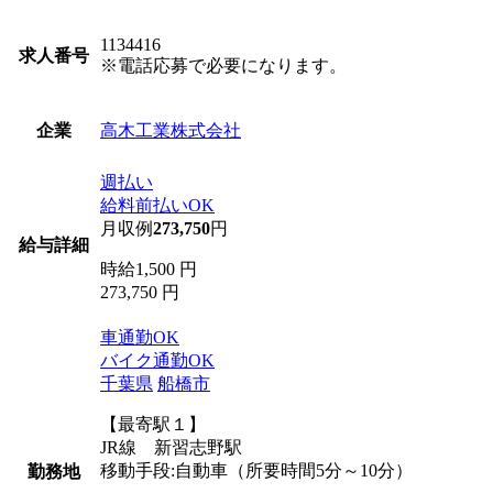
1134416
求人番号
※電話応募で必要になります。
高木工業株式会社
企業
週払い
給料前払いOK
月収例
273,750
円
給与詳細
時給1,500 円
273,750 円
車通勤OK
バイク通勤OK
千葉県
船橋市
【最寄駅１】
JR線 新習志野駅
移動手段:自動車（所要時間5分～10分）
勤務地