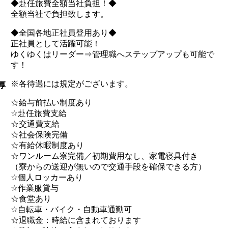
◆赴任旅費全額当社負担！◆
全額当社で負担致します。
◆全国各地正社員登用あり◆
正社員として活躍可能！
ゆくゆくはリーダー⇒管理職へステップアップも可能で
す！
※各待遇には規定がございます。
厚
☆給与前払い制度あり
☆赴任旅費支給
☆交通費支給
☆社会保険完備
☆有給休暇制度あり
☆ワンルーム寮完備／初期費用なし、家電寝具付き
（寮からの送迎が無いので交通手段を確保できる方）
☆個人ロッカーあり
☆作業服貸与
☆食堂あり
☆自転車・バイク・自動車通勤可
☆退職金：時給に含まれております