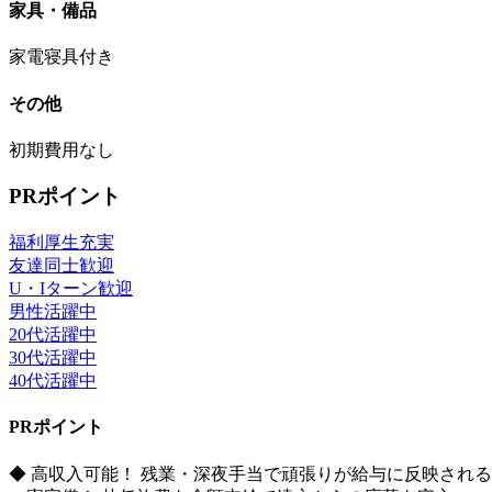
家具・備品
家電寝具付き
その他
初期費用なし
PRポイント
福利厚生充実
友達同士歓迎
U・Iターン歓迎
男性活躍中
20代活躍中
30代活躍中
40代活躍中
PRポイント
◆ 高収入可能！ 残業・深夜手当で頑張りが給与に反映される