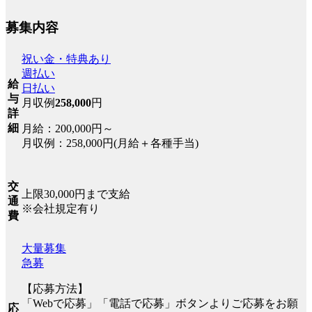
募集内容
祝い金・特典あり
週払い
給
日払い
与
月収例
258,000
円
詳
細
月給：200,000円～
月収例：258,000円(月給＋各種手当)
交
上限30,000円まで支給
通
※会社規定有り
費
大量募集
急募
【応募方法】
「Webで応募」「電話で応募」ボタンよりご応募をお願
応