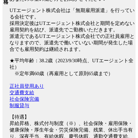
格
UTエージェント株式会社は「無期雇用派遣」を行ってい
る会社です。
採用決定後はUTエージェント株式会社と期間を定めない
雇用契約を結び、派遣先でご勤務いただきます。
派遣元であるUTエージェント株式会社での正社員雇用と
なりますので、派遣先で働いていない期間が発生した場
合でも雇用契約は継続されます。
★平均年齢：38.2歳（2023/9/30時点、UTエージェント全
社）
※定年満60歳（再雇用として原則65歳まで）
正社員登用あり
交通費支給
社会保険完備
制服貸与
【待遇】
昇給昇格、株式付与制度（※）、社会保険・雇用保険・
健康保険・厚生年金・労災保険完備、残業、休出手当有
り、深夜手当、有給休暇、慶弔休暇、通勤交通費支給、