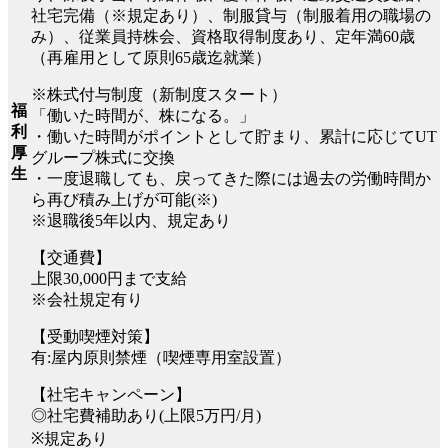
社宅完備（※規定あり）、制服貸与（制服着用の職場の
み）、従業員持株会、資格取得制度あり、定年満60歳
（再雇用として原則65歳迄就業）
※株式付与制度（新制度スタート）
福
「働いた時間が、株になる。」
利
・働いた時間がポイントとして貯まり、累計に応じてUT
厚
グループ株式に交換
生
・一度退職しても、戻ってきた際には過去の労働時間か
ら再び積み上げが可能(※)
※退職後5年以内、規定あり
【交通費】
上限30,000円まで支給
※会社規定有り
【受動喫煙対策】
有:屋内原則禁煙（喫煙専用室設置）
【社宅キャンペーン】
◎社宅費補助あり(上限5万円/月)
※規定あり