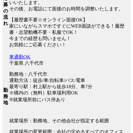
いいたします。
募
その後、お電話にて面接のお時間を調整いたします。
の
流
【履歴書不要☆オンライン面接OK】
れ
家にいながらスマホですぐにWEB面談ができる！履歴
書・志望動機不要・私服でOK！
今までの経歴も問いません！
お気軽にご応募ください！
車通勤OK
千葉県 八千代市
勤務地：八千代市
通勤方法：徒歩/車/自転車/バス/電車
最寄り駅：村上駅から徒歩18分、車7分
勤
※構内の（無料）駐車場利用OK
務
※就業場所前にバス停あり
地
就業場所：勤務地、その他会社が指定する範囲
就業場所の変更範囲：会社の定めるすべてのオフィス