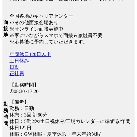
全国各地のキャリアセンター
面
※その他面接会場あり
接
※オンライン面接実施中
地
※家にいながらスマホで面接＆履歴書不要
※応募後に予約していただきます。
年間休日120日以上
土日休み
日勤
正社員
【勤務時間】
①08:30~17:20
【備考】
勤
勤務：日勤
務
休憩：3回 計60分
時
休日：5勤2休/土日祝休み/工場カレンダーに準ずる/年間
間
休日122日
休暇：GW休暇・夏季休暇・年末年始休暇