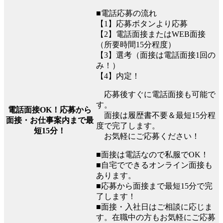
■電話応募の流れ
【1】応募ボタンより応募
【2】電話面接またはWEB面接
（所要時間15分程度）
【3】選考（面接は電話面接1回の
み！）
【4】内定！
応募後すぐに電話面接も可能で
す。
電話面接OK！応募から
面接は履歴書不要＆最短15分程
面接・お仕事案内まで最
度で完了します。
短15分！
お気軽にご応募ください！
■面接は電話なので私服でOK！
■自宅でできるオンライン面接も
あります。
■応募から面接まで最短15分で完
了します！
■面接・入社日はご相談に応じま
す。在職中の方もお気軽にご応募