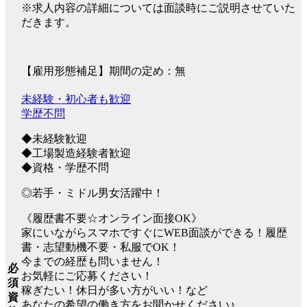
※求人内容の詳細については面談時にご説明させていた
だきます。
【雇用形態補足】期間の定め：無
未経験・初心者も歓迎
学歴不問
◆未経験歓迎
◆工場製造経験者歓迎
◆資格・学歴不問
◎若手・ミドル男女活躍中！
《履歴書不要☆オンライン面接OK》
家にいながらスマホですぐにWEB面談ができる！履歴
書・志望動機不要・私服でOK！
今までの経歴も問いません！
必
お気軽にご応募ください！
須
稼ぎたい！休日が多い方がいい！など
資
あなたの希望の働き方をお聞かせください♪