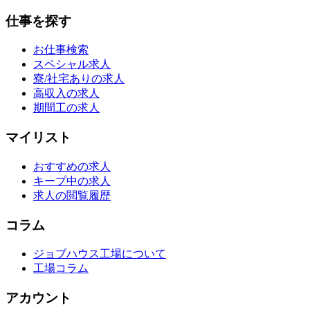
仕事を探す
お仕事検索
スペシャル求人
寮/社宅ありの求人
高収入の求人
期間工の求人
マイリスト
おすすめの求人
キープ中の求人
求人の閲覧履歴
コラム
ジョブハウス工場について
工場コラム
アカウント