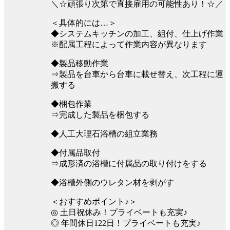
＼☆頑張り次第で直接雇用の可能性あり！☆／
＜具体的には…＞
◆システムキッチンの加工、組付、仕上げ作業
※配属工程によって作業内容が異なります
◆製品移動作業
⇒製品を台車から台車に載せ替え、次工程に運
搬する
◆梱包作業
⇒完成した製品を梱包する
◆人工大理石浴槽の組立業務
◆付属品取付
⇒成形済の浴槽に付属品の取り付けをする
◆浴槽外側のウレタン材を剥がす
＜おすすめポイント♪＞
◎ 土日祝休み！プライベートも充実♪
◎ 年間休日122日！プライベートも充実♪