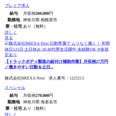
プレミア求人
給与
月収例
260,000
円
勤務地
神奈川県 相模原市
寮・社宅
あり（無料）
詳しく
見る
【トラックボディ製造の組付け補助作業】月収例27万円
／働きやすい日勤＆土日...
株式会社BREXA Next 求人番号：1225213
スペシャル
給与
月収例
270,000
円
勤務地
神奈川県 海老名市
寮・社宅
あり（無料）
詳しく