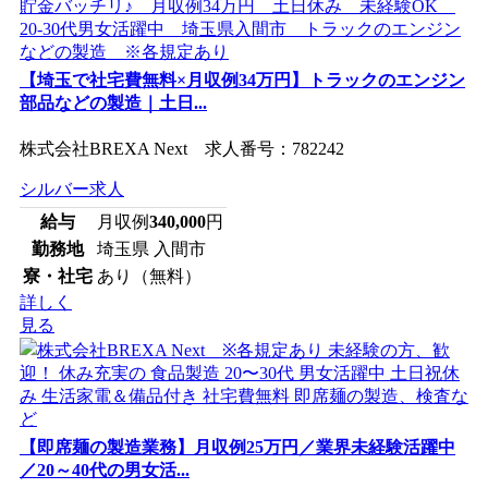
【埼玉で社宅費無料×月収例34万円】トラックのエンジン
部品などの製造｜土日...
株式会社BREXA Next 求人番号：782242
シルバー求人
給与
月収例
340,000
円
勤務地
埼玉県 入間市
寮・社宅
あり（無料）
詳しく
見る
【即席麺の製造業務】月収例25万円／業界未経験活躍中
／20～40代の男女活...