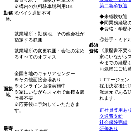
最寄り駅：千歳駅から車10分
第二新卒歓迎
※構内の無料駐車場利用OK
※バイク通勤不可
勤務
◆未経験歓迎
地
◆同業務経験
◆資格・学歴
就業場所：勤務地、その他会社が
◎若手・ミド
指定する範囲
必須
《履歴書不要
就業場所の変更範囲：会社の定め
資格
家にいながら
るすべてのオフィス
今までの経歴
お気軽にご応
全国各地のキャリアセンター
※その他面接会場あり
UTエージェ
※オンライン面接実施中
採用決定後は
面接
※家にいながらスマホで面接＆履
派遣元である
地
歴書不要
れます。
※応募後に予約していただきま
正社員登用あ
す。
交通費支給
社会保険完備
研修あり
最寄