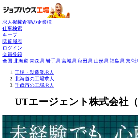
求人掲載希望の企業様
仕事検索
キープ
閲覧履歴
ログイン
会員登録
全国
北海道
青森県
岩手県
宮城県
秋田県
山形県
福島県
寮/
工場・製造業求人
北海道の工場求人
千歳市の工場求人
UTエージェント株式会社（関東