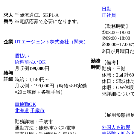
日勤
千歳流通CL_SKP1-A
正社員
求人
※電話応募で必要になります。
番号
【勤務時間】
①08:00~18:00
②09:00~18:00
UTエージェント株式会社（関東）
企業
※08:00~1
※日が月曜日
週払い
勤務
給料前払いOK
【備考】
時間
月収例
199,000
円
勤務：日勤
給与
休憩：2回 計6
詳細
時給：1,140円～
休日：5勤2休
月収例：199,000円（時給×8H実働
休暇：GW休
×20日稼働＋各種手当）
※詳細につい
車通勤OK
北海道
千歳市
【雇用形態補
勤務詳細：千歳市
外国人も歓迎
通勤方法：徒歩/車/バス/電車
未経験・初心