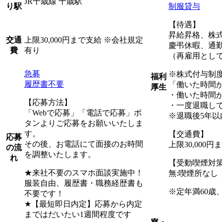
JR千歳線 千歳駅
制服貸与
り駅
【待遇】
昇給昇格、株
上限30,000円まで支給 ※会社規定
交通
慶弔休暇、通
有り
費
（再雇用として
急募
※株式付与制
福利
履歴書不要
「働いた時間
厚生
・働いた時間
【応募方法】
・一度退職して
「Webで応募」「電話で応募」ボ
※退職後5年以
タンよりご応募をお願いいたしま
す。
【交通費】
応募
その後、お電話にて面接のお時間
上限30,000
の流
を調整いたします。
れ
【受動喫煙対
★来社不要のスマホ面談実施中！
無:喫煙所なし
服装自由、履歴書・職務経歴書も
※定年満60歳
不要です！
★【最短即日内定】応募から内定
まではだいたい1週間程度です