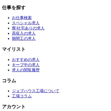
仕事を探す
お仕事検索
スペシャル求人
寮/社宅ありの求人
高収入の求人
期間工の求人
マイリスト
おすすめの求人
キープ中の求人
求人の閲覧履歴
コラム
ジョブハウス工場について
工場コラム
アカウント