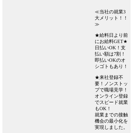
≪当社の就業3
大メリット！！
≫
★給料日より前
にお給料GET★
日払いOK！支
払い額は7割！
即払いOKのオ
シゴトもあり！
★来社登録不
要！ノンストッ
プで職場見学！
オンライン登録
でスピード就業
もOK！
就業までの接触
機会の最小化を
実現しました。