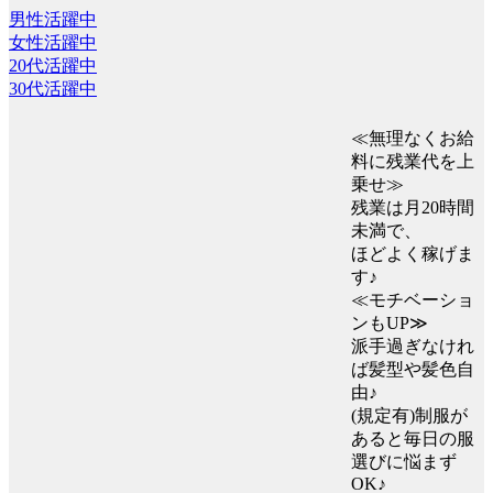
男性活躍中
女性活躍中
20代活躍中
30代活躍中
≪無理なくお給
料に残業代を上
乗せ≫
残業は月20時間
未満で、
ほどよく稼げま
す♪
≪モチベーショ
ンもUP≫
派手過ぎなけれ
ば髪型や髪色自
由♪
(規定有)制服が
あると毎日の服
選びに悩まず
OK♪