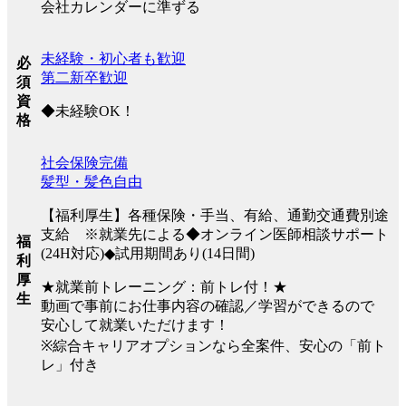
会社カレンダーに準ずる
未経験・初心者も歓迎
必
第二新卒歓迎
須
資
◆未経験OK！
格
社会保険完備
髪型・髪色自由
【福利厚生】各種保険・手当、有給、通勤交通費別途
支給 ※就業先による◆オンライン医師相談サポート
福
(24H対応)◆試用期間あり(14日間)
利
厚
★就業前トレーニング：前トレ付！★
生
動画で事前にお仕事内容の確認／学習ができるので
安心して就業いただけます！
※綜合キャリアオプションなら全案件、安心の「前ト
レ」付き