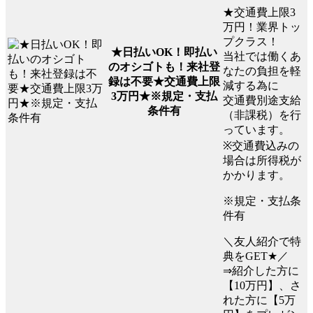
★交通費上限3
万円！業界トッ
プクラス！
★日払いOK！即払い
当社では働くあ
のオシゴトも！来社登
なたの負担を軽
録は不要★交通費上限
減する為に
3万円★※規定・支払
交通費別途支給
条件有
（非課税）を行
っています。
※交通費込みの
場合は所得税が
かかります。
※規定・支払条
件有
＼友人紹介で特
典をGET★／
⇒紹介した方に
【10万円】、さ
れた方に【5万