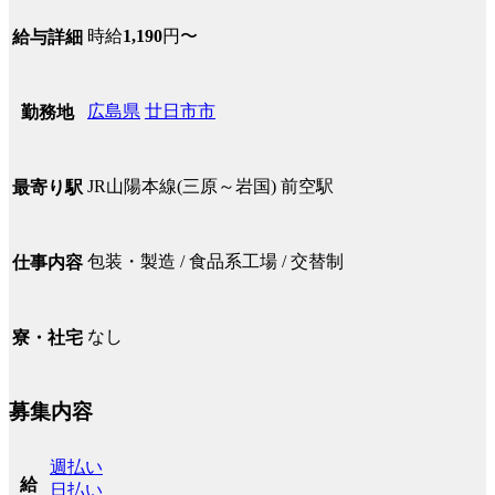
時給
1,190
円〜
給与詳細
広島県
廿日市市
勤務地
JR山陽本線(三原～岩国) 前空駅
最寄り駅
包装・製造 / 食品系工場 / 交替制
仕事内容
なし
寮・社宅
募集内容
週払い
給
日払い