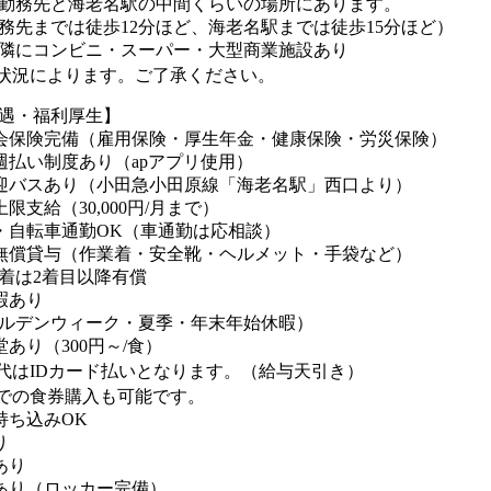
勤務先と海老名駅の中間くらいの場所にあります。
までは徒歩12分ほど、海老名駅までは徒歩15分ほど）
隣にコンビニ・スーパー・大型商業施設あり
状況によります。ご了承ください。
遇・福利厚生】
会保険完備（雇用保険・厚生年金・健康保険・労災保険）
週払い制度あり（apアプリ使用）
迎バスあり（小田急小田原線「海老名駅」西口より）
限支給（30,000円/月まで）
・自転車通勤OK（車通勤は応相談）
無償貸与（作業着・安全靴・ヘルメット・手袋など）
着は2着目以降有償
暇あり
ルデンウィーク・夏季・年末年始休暇）
堂あり（300円～/食）
はIDカード払いとなります。（給与天引き）
での食券購入も可能です。
持ち込みOK
り
あり
あり（ロッカー完備）