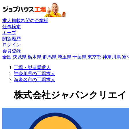
求人掲載希望の企業様
仕事検索
キープ
閲覧履歴
ログイン
会員登録
全国
茨城県
栃木県
群馬県
埼玉県
千葉県
東京都
神奈川県
寮
工場・製造業求人
神奈川県の工場求人
海老名市の工場求人
株式会社ジャパンクリエイトの工