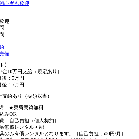
初心者も歓迎
歓迎
問
問
給
完備
ト】
い金10万円支給（規定あり）
後：5万円
後：5万円
用支給あり（要領収書）
完備 ★寮費実質無料！
込みOK
費：自己負担（個人契約）
品無償レンタル可能
み有償レンタルとなります。（自己負担1,500円/月）