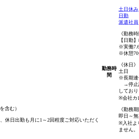
土日休み
日勤
派遣社員
《勤務時
【日勤】8:
※実働7.
※休憩70
《休日》
勤務時
土日
間
※長期連
→停止設
しており
※会社カ
円を含む）
《勤務期
即日～無
間、休日出勤も月に1～2回程度ご対応いただく
※入社よ
ません。