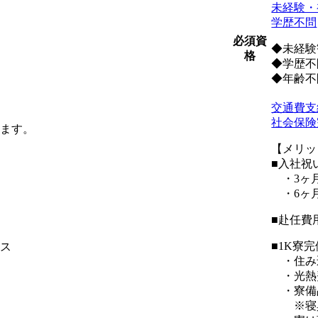
未経験・
学歴不問
必須資
◆未経験
格
◆学歴不
◆年齢不
交通費支
社会保険
ます。
【メリッ
■入社祝
・3ヶ月
・6ヶ月
■赴任費
■1K寮
ス
・住み
・光熱
・寮備
※寝具の