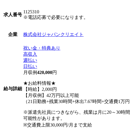
1125310
求人番号
※電話応募で必要になります。
株式会社ジャパンクリエイト
企業
祝い金・特典あり
高収入
週払い
日払い
月収例
420,000
円
★お給料情報★
給与詳細
【時給】2,000円
【月収例】42万円以上可能
（21日勤務+残業30時間+休出7.67時間+交通費1万
※派遣先社員につきながら、残業は月に20～30時
可能性があります。
※交通費上限30,000円/月まで支給