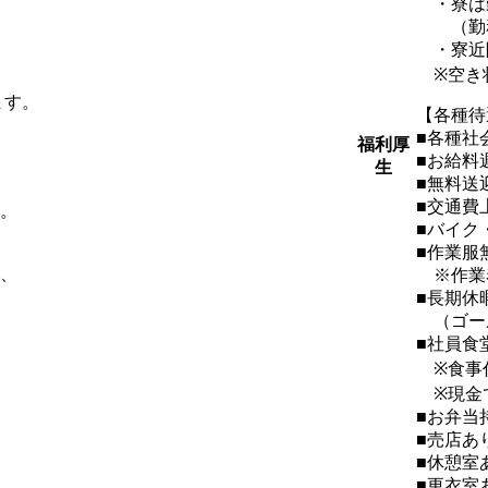
・寮は
（勤務先
・寮近
※空き
ます。
【各種待
■各種社
福利厚
■お給料
生
■無料送
■交通費上
。
■バイク
■作業服
、
※作業
■長期休
（ゴー
■社員食
※食事代
※現金
■お弁当
■売店あ
■休憩室
■更衣室