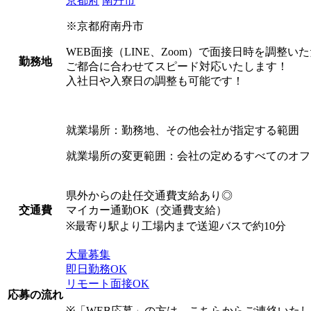
京都府
南丹市
※京都府南丹市
WEB面接（LINE、Zoom）で面接日時を調整い
勤務地
ご都合に合わせてスピード対応いたします！
入社日や入寮日の調整も可能です！
就業場所：勤務地、その他会社が指定する範囲
就業場所の変更範囲：会社の定めるすべてのオフ
県外からの赴任交通費支給あり◎
マイカー通勤OK（交通費支給）
交通費
※最寄り駅より工場内まで送迎バスで約10分
大量募集
即日勤務OK
リモート面接OK
応募の流れ
※「WEB応募」の方は、こちらからご連絡いた