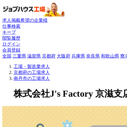
求人掲載希望の企業様
仕事検索
キープ
閲覧履歴
ログイン
会員登録
全国
三重県
滋賀県
京都府
大阪府
兵庫県
奈良県
和歌山県
寮
工場・製造業求人
京都府の工場求人
南丹市の工場求人
株式会社J's Factory 京滋支