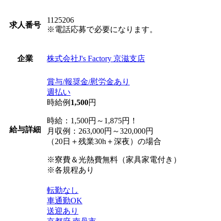
1125206
求人番号
※電話応募で必要になります。
株式会社J's Factory 京滋支店
企業
賞与/報奨金/慰労金あり
週払い
時給例
1,500
円
時給：1,500円～1,875円！
給与詳細
月収例：263,000円～320,000円
（20日＋残業30h＋深夜）の場合
※寮費＆光熱費無料（家具家電付き）
※各規程あり
転勤なし
車通勤OK
送迎あり