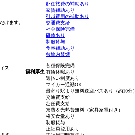
赴任旅費の補助あり
家賃補助あり
引越費用の補助あり
ただけます。
交通費支給
社会保険完備
研修あり
制服貸与
食事補助あり
敷地内禁煙
各種保険完備
ィス
福利厚生
有給休暇あり
週払い制度あり
マイカー通勤OK
最寄り駅より無料送迎バスあり（約10分
交通費支給
赴任費支給
寮費＆光熱費無料（家具家電付き）
格安食堂あり
制服貸与
正社員登用あり
します。