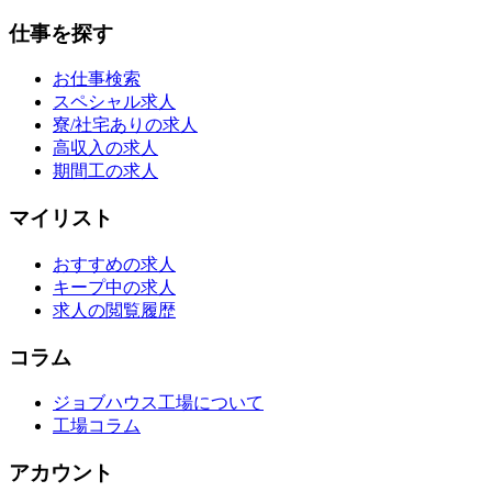
仕事を探す
お仕事検索
スペシャル求人
寮/社宅ありの求人
高収入の求人
期間工の求人
マイリスト
おすすめの求人
キープ中の求人
求人の閲覧履歴
コラム
ジョブハウス工場について
工場コラム
アカウント