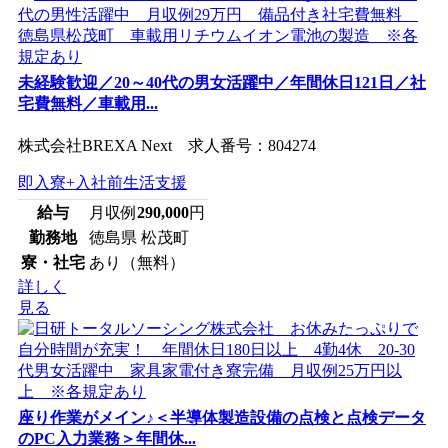
未経験歓迎／20～40代の男女活躍中／年間休日121日／社
宅費無料／車載用...
株式会社BREXA Next 求人番号：804274
即入寮+入社前生活支援
給与
月収例
290,000
円
勤務地
徳島県 松茂町
寮・社宅
あり（無料）
詳しく
見る
座り作業がメイン♪＜半導体製造設備の点検と点検データ
のPC入力業務＞年間休...