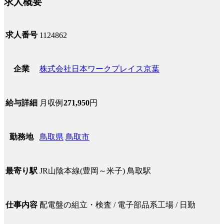
求人概要
求人番号
1124862
株式会社日本ワークプレイス京葉
企業
月収例
271,950
円
給与詳細
鳥取県
鳥取市
勤務地
JR山陰本線(豊岡～米子) 鳥取駅
最寄り駅
配電盤の組立・検査 / 電子部品系工場 / 日勤
仕事内容