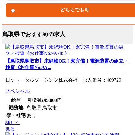
どちらでも可
鳥取県でおすすめの求人
【鳥取県鳥取市】未経験OK！寮完備！電源装置の組立・
検査《お仕事No.9A...
日研トータルソーシング株式会社 求人番号：489729
スペシャル
給与
月収例
295,000
円
勤務地
鳥取県 鳥取市
寮・社宅
あり
詳しく
見る