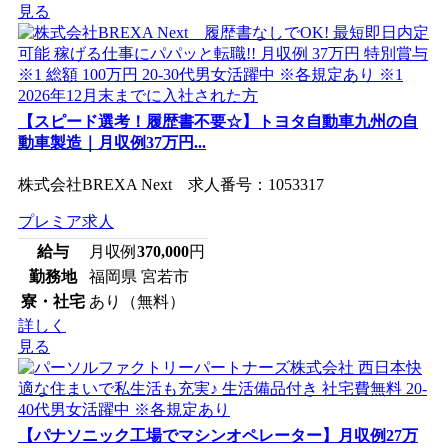
見る
【スピード選考！履歴書不要☆】トヨタ自動車九州の自
動車製造｜月収例37万円...
株式会社BREXA Next 求人番号：1053317
プレミア求人
給与
月収例
370,000
円
勤務地
福岡県 宮若市
寮・社宅
あり（無料）
詳しく
見る
【パナソニック工場でマシンオペレーター】月収例27万