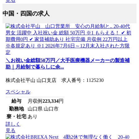
見る
中国・四国の求人
＼お祝い金総額50万円／大手医療機器メーカーの製造補
助｜月給制で暮らしに余...
株式会社平山 山口支店 求人番号：1125230
スペシャル
給与
月収例
223,334
円
勤務地
山口県 山口市
寮・社宅
あり
詳しく
見る