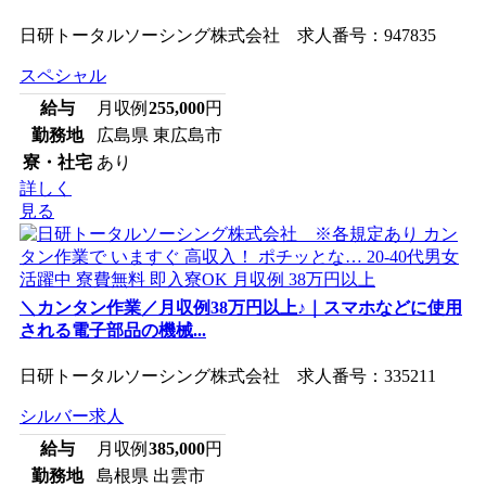
日研トータルソーシング株式会社 求人番号：947835
スペシャル
給与
月収例
255,000
円
勤務地
広島県 東広島市
寮・社宅
あり
詳しく
見る
＼カンタン作業／月収例38万円以上♪｜スマホなどに使用
される電子部品の機械...
日研トータルソーシング株式会社 求人番号：335211
シルバー求人
給与
月収例
385,000
円
勤務地
島根県 出雲市