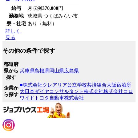
給与
月収例
370,000
円
勤務地
茨城県 つくばみらい市
寮・社宅
あり（無料）
詳しく
見る
その他の条件で探す
都道府
県から
兵庫県
島根県
岡山県
広島県
探す
■株式会社クレアリア
公立学校共済組合大阪宿泊所
企業か
大日本ダイヤコンサルタント株式会社
株式会社コロ
ら探す
ワイド
トヨタ自動車株式会社