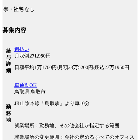
なし
寮・社宅
募集内容
週払い
給
月収例
271,950
円
与
詳
日額平均1万1760円/月額23万5200円/残込27万1950円
細
車通勤OK
鳥取県 鳥取市
JR山陰本線「鳥取駅」より車10分
勤
務
地
就業場所：勤務地、その他会社が指定する範囲
就業場所の変更範囲：会社の定めるすべてのオフィス