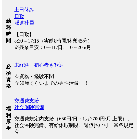
土日休み
日勤
勤
派遣社員
務
時
【日勤】
間
8:30～17:15（実働8時間/休憩45分）
※残業目安：0～1h/日、10～20h/月
未経験・初心者も歓迎
必
須
☆資格・経験不問
資
☆50歳くらいまでの男性活躍中！
格
交通費支給
社会保険完備
福
利
交通費規定内支給（650円/日・1万3700円/月 上限）、
厚
社会保険完備、有給休暇制度、週仮払い可 ※各規定
生
有