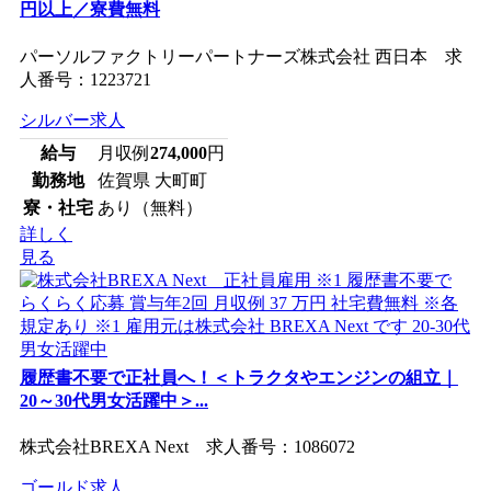
円以上／寮費無料
パーソルファクトリーパートナーズ株式会社 西日本 求
人番号：1223721
シルバー求人
給与
月収例
274,000
円
勤務地
佐賀県 大町町
寮・社宅
あり（無料）
詳しく
見る
履歴書不要で正社員へ！＜トラクタやエンジンの組立｜
20～30代男女活躍中＞...
株式会社BREXA Next 求人番号：1086072
ゴールド求人