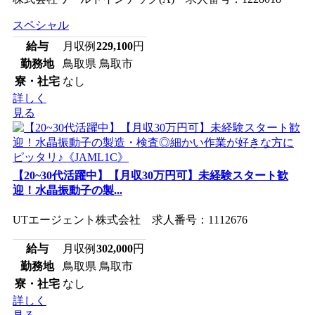
スペシャル
給与
月収例
229,100
円
勤務地
鳥取県 鳥取市
寮・社宅
なし
詳しく
見る
【20~30代活躍中】【月収30万円可】未経験スタート歓
迎！水晶振動子の製...
UTエージェント株式会社 求人番号：1112676
給与
月収例
302,000
円
勤務地
鳥取県 鳥取市
寮・社宅
なし
詳しく