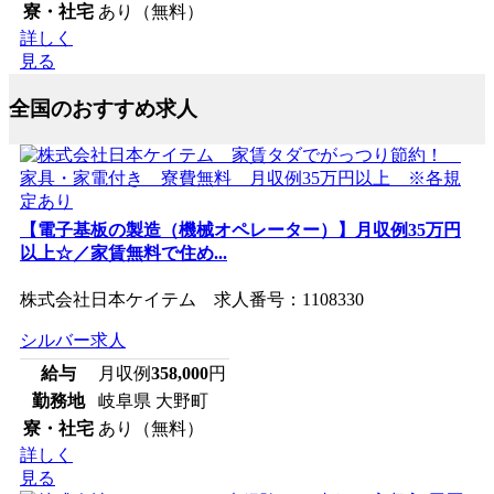
寮・社宅
あり（無料）
詳しく
見る
全国のおすすめ求人
【電子基板の製造（機械オペレーター）】月収例35万円
以上☆／家賃無料で住め...
株式会社日本ケイテム 求人番号：1108330
シルバー求人
給与
月収例
358,000
円
勤務地
岐阜県 大野町
寮・社宅
あり（無料）
詳しく
見る