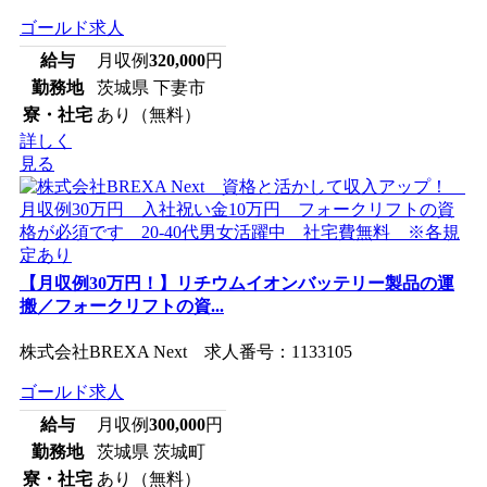
ゴールド求人
給与
月収例
320,000
円
勤務地
茨城県 下妻市
寮・社宅
あり（無料）
詳しく
見る
【月収例30万円！】リチウムイオンバッテリー製品の運
搬／フォークリフトの資...
株式会社BREXA Next 求人番号：1133105
ゴールド求人
給与
月収例
300,000
円
勤務地
茨城県 茨城町
寮・社宅
あり（無料）