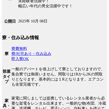
未経験者活躍中！
幅広い年代の男女活躍中です！
2025年 10月 08日
公開日
寮・住み込み情報
寮費無料
寮/社宅あり・住み込み
寮
即入寮OK
一般のアパートを借上げして寮としておりますので、
部屋
集合寮では御座いません。間取りは1Rから2Kの間取
タイ
りとなります。基本的には１Rとなります。エアコン
プ
も全室完備です。
家電に関しましては提携しているレンタル業者から必
家
要な架電をレンタル出来ます。一般的な物(布団、冷蔵
具・
庫、洗濯機、テレビ、電子レンジ、自転車）を借りて