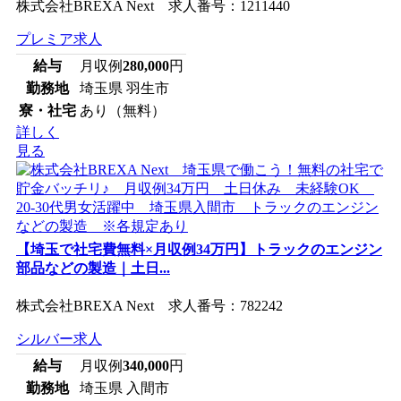
株式会社BREXA Next 求人番号：1211440
プレミア求人
給与
月収例
280,000
円
勤務地
埼玉県 羽生市
寮・社宅
あり（無料）
詳しく
見る
【埼玉で社宅費無料×月収例34万円】トラックのエンジン
部品などの製造｜土日...
株式会社BREXA Next 求人番号：782242
シルバー求人
給与
月収例
340,000
円
勤務地
埼玉県 入間市