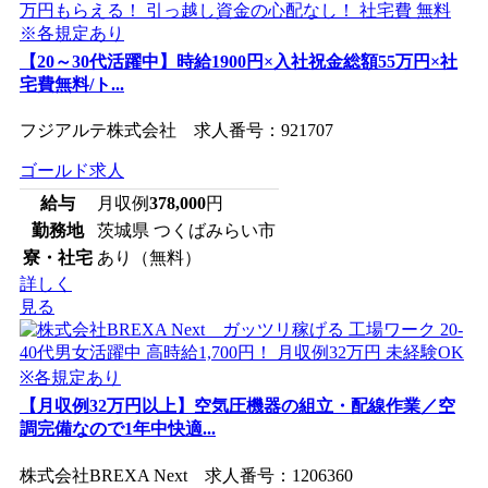
【20～30代活躍中】時給1900円×入社祝金総額55万円×社
宅費無料/ト...
フジアルテ株式会社 求人番号：921707
ゴールド求人
給与
月収例
378,000
円
勤務地
茨城県 つくばみらい市
寮・社宅
あり（無料）
詳しく
見る
【月収例32万円以上】空気圧機器の組立・配線作業／空
調完備なので1年中快適...
株式会社BREXA Next 求人番号：1206360