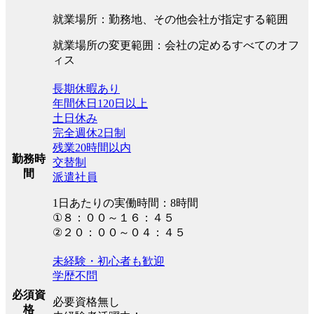
就業場所：勤務地、その他会社が指定する範囲
就業場所の変更範囲：会社の定めるすべてのオフ
ィス
長期休暇あり
年間休日120日以上
土日休み
完全週休2日制
残業20時間以内
勤務時
交替制
間
派遣社員
1日あたりの実働時間：8時間
①８：００～１６：４５
②２０：００～０４：４５
未経験・初心者も歓迎
学歴不問
必須資
必要資格無し
格