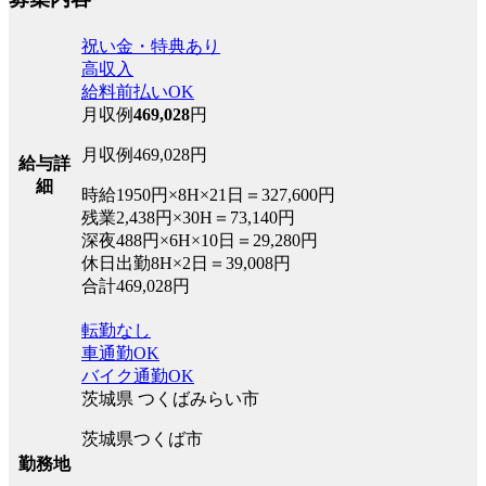
祝い金・特典あり
高収入
給料前払いOK
月収例
469,028
円
月収例469,028円
給与詳
細
時給1950円×8H×21日＝327,600円
残業2,438円×30H＝73,140円
深夜488円×6H×10日＝29,280円
休日出勤8H×2日＝39,008円
合計469,028円
転勤なし
車通勤OK
バイク通勤OK
茨城県 つくばみらい市
茨城県つくば市
勤務地