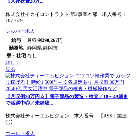
【入社祝金20万...
株式会社イカイコントラクト 第2事業本部 求人番号：
1071679
シルバー求人
給与
月収例
290,267
円
勤務地
静岡県 静岡市
寮・社宅
なし
詳しく
見る
【月収例30万円☆】電子部品の製造・検査／18～49歳ま
で活躍中◎／未経験...
株式会社ティーエムビジョン 求人番号：【RSS：製造
①】
ゴールド求人