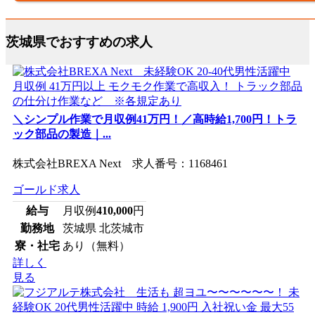
茨城県でおすすめの求人
＼シンプル作業で月収例41万円！／高時給1,700円！トラ
ック部品の製造｜...
株式会社BREXA Next 求人番号：1168461
ゴールド求人
給与
月収例
410,000
円
勤務地
茨城県 北茨城市
寮・社宅
あり（無料）
詳しく
見る