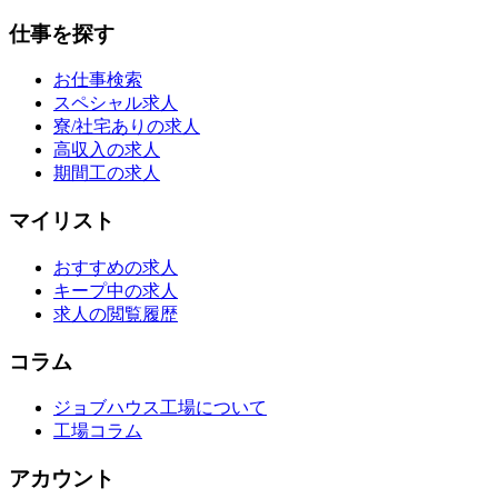
仕事を探す
お仕事検索
スペシャル求人
寮/社宅ありの求人
高収入の求人
期間工の求人
マイリスト
おすすめの求人
キープ中の求人
求人の閲覧履歴
コラム
ジョブハウス工場について
工場コラム
アカウント