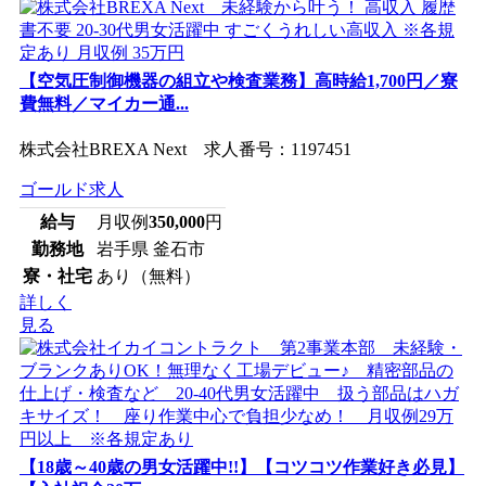
【空気圧制御機器の組立や検査業務】高時給1,700円／寮
費無料／マイカー通...
株式会社BREXA Next 求人番号：1197451
ゴールド求人
給与
月収例
350,000
円
勤務地
岩手県 釜石市
寮・社宅
あり（無料）
詳しく
見る
【18歳～40歳の男女活躍中!!】【コツコツ作業好き必見】