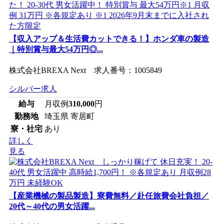
【収入アップ＆生活費カットできる！】ホンダ車の製造
｜特別賞与最大54万円◎...
株式会社BREXA Next 求人番号：1005849
シルバー求人
給与
月収例
310,000
円
勤務地
埼玉県 寄居町
寮・社宅
あり
詳しく
見る
【産業機械の製品製造】寮費無料／赴任旅費会社負担／
20代～40代の男女活躍...