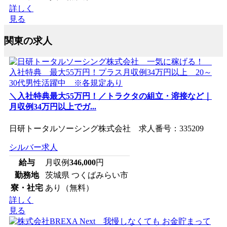
詳しく
見る
関東の求人
＼入社特典最大55万円！／トラクタの組立・溶接など｜
月収例34万円以上でガ...
日研トータルソーシング株式会社 求人番号：335209
シルバー求人
給与
月収例
346,000
円
勤務地
茨城県 つくばみらい市
寮・社宅
あり（無料）
詳しく
見る