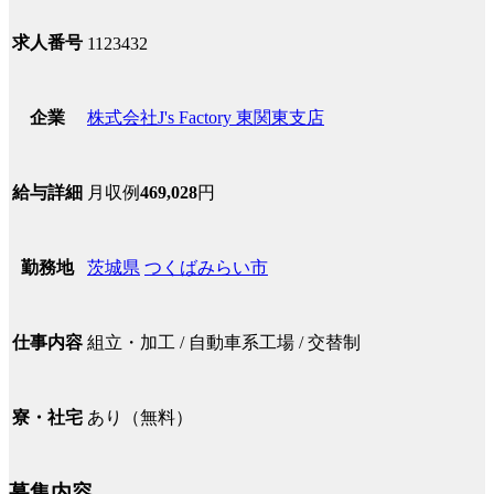
求人番号
1123432
株式会社J's Factory 東関東支店
企業
月収例
469,028
円
給与詳細
茨城県
つくばみらい市
勤務地
組立・加工 / 自動車系工場 / 交替制
仕事内容
あり（無料）
寮・社宅
募集内容