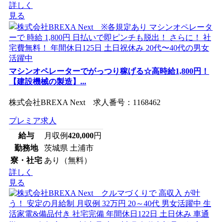
詳しく
見る
マシンオペレーターでがっつり稼げる☆高時給1,800円！
【建設機械の製造】...
株式会社BREXA Next 求人番号：1168462
プレミア求人
給与
月収例
420,000
円
勤務地
茨城県 土浦市
寮・社宅
あり（無料）
詳しく
見る