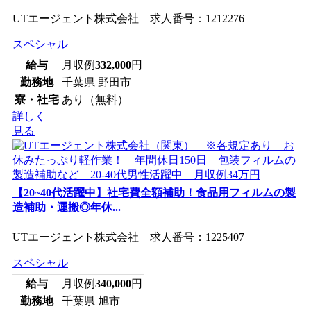
UTエージェント株式会社 求人番号：1212276
スペシャル
給与
月収例
332,000
円
勤務地
千葉県 野田市
寮・社宅
あり（無料）
詳しく
見る
【20~40代活躍中】社宅費全額補助！食品用フィルムの製
造補助・運搬◎年休...
UTエージェント株式会社 求人番号：1225407
スペシャル
給与
月収例
340,000
円
勤務地
千葉県 旭市