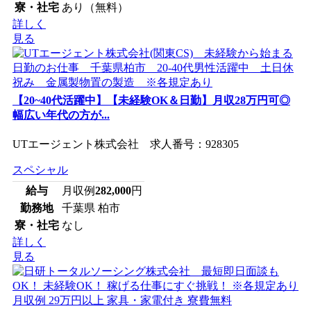
寮・社宅
あり（無料）
詳しく
見る
【20~40代活躍中】【未経験OK＆日勤】月収28万円可◎
幅広い年代の方が...
UTエージェント株式会社 求人番号：928305
スペシャル
給与
月収例
282,000
円
勤務地
千葉県 柏市
寮・社宅
なし
詳しく
見る