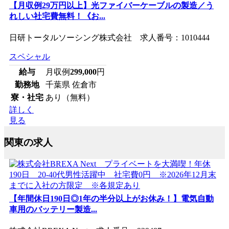
【月収例29万円以上】光ファイバーケーブルの製造／う
れしい社宅費無料！《お...
日研トータルソーシング株式会社 求人番号：1010444
スペシャル
給与
月収例
299,000
円
勤務地
千葉県 佐倉市
寮・社宅
あり（無料）
詳しく
見る
関東の求人
【年間休日190日◎1年の半分以上がお休み！】電気自動
車用のバッテリー製造...