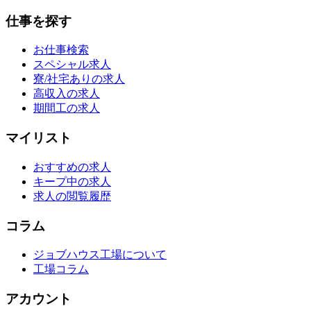
仕事を探す
お仕事検索
スペシャル求人
寮/社宅ありの求人
高収入の求人
期間工の求人
マイリスト
おすすめの求人
キープ中の求人
求人の閲覧履歴
コラム
ジョブハウス工場について
工場コラム
アカウント