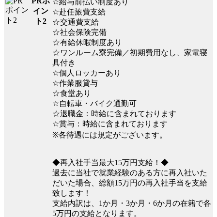
PRポ
☆給与前払い制度あり
イン
☆赴任旅費支給
ト2
☆交通費支給
☆社会保険完備
☆有給休暇制度あり
☆ワンルーム寮完備／初期費用なし、家電寝
具付き
☆個人ロッカーあり
☆作業服貸与
☆食堂あり
☆自転車・バイク通勤可
☆退職金：時給に含まれております
☆賞与：時給に含まれております
※各待遇には規定がございます。
◆再入社手当最大15万円支給！◆
過去に当社で就業経験のある方に再入社いた
だいた場合、総額15万円の再入社手当を支給
致します！
支給内訳は、1か月・3か月・6か月の在籍で各
5万円の支給となります。