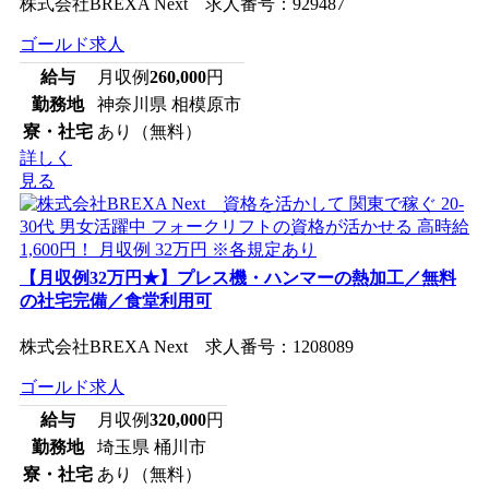
株式会社BREXA Next 求人番号：929487
ゴールド求人
給与
月収例
260,000
円
勤務地
神奈川県 相模原市
寮・社宅
あり（無料）
詳しく
見る
【月収例32万円★】プレス機・ハンマーの熱加工／無料
の社宅完備／食堂利用可
株式会社BREXA Next 求人番号：1208089
ゴールド求人
給与
月収例
320,000
円
勤務地
埼玉県 桶川市
寮・社宅
あり（無料）