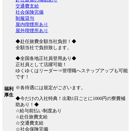
交通費支給
社会保険完備
制服貸与
屋内喫煙所あり
屋外喫煙所あり
◆赴任旅費全額当社負担！◆
全額当社で負担致します。
◆全国各地正社員登用あり◆
正社員として活躍可能！
ゆくゆくはリーダー⇒管理職へステップアップも可能
です！
※各待遇には規定がございます。
福利
厚生
◆今だけの入社特典！出勤1日ごとに1000円の寮費補
助あり！◆
☆給与前払い制度あり
☆赴任旅費支給
☆交通費支給
☆社会保険完備