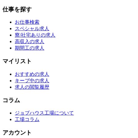
仕事を探す
お仕事検索
スペシャル求人
寮/社宅ありの求人
高収入の求人
期間工の求人
マイリスト
おすすめの求人
キープ中の求人
求人の閲覧履歴
コラム
ジョブハウス工場について
工場コラム
アカウント