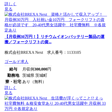
詳しく
見る
【月収例30万円！】リチウムイオンバッテリー製品の運
搬／フォークリフトの資...
株式会社BREXA Next 求人番号：1133105
ゴールド求人
給与
月収例
300,000
円
勤務地
茨城県 茨城町
寮・社宅
あり（無料）
詳しく
見る