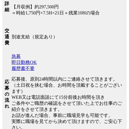
詳
【月収例】約297,500円
細
＝時給1,750円×7.5H×21日＋残業10Hの場合
交
別途支給（規定あり）
通
費
急募
即日勤務OK
履歴書不要
応募後、原則24時間以内にご連絡させて頂きます。
応
（土日祝を挟む場合、お時間を頂戴することがござい
募
ます）
の
WEB又は電話面談にて15分前後お時間を頂き
流
ご条件やご職歴の確認をさせて頂いた上でお仕事のご
れ
紹介をさせて頂きます。
お話が進んだ場合、事前に職場見学も可能です。
実際に職場を見てから決めて頂けますので、ご安心下
さい。