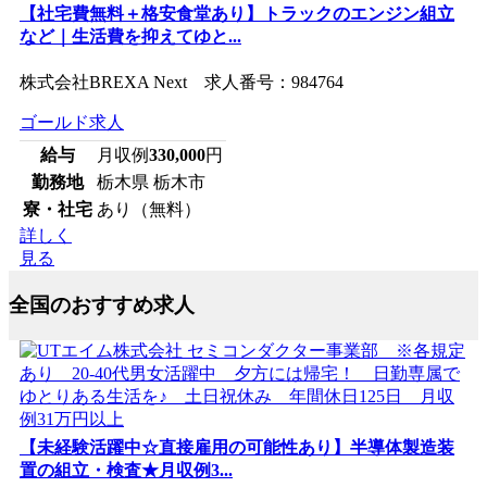
【社宅費無料＋格安食堂あり】トラックのエンジン組立
など｜生活費を抑えてゆと...
株式会社BREXA Next 求人番号：984764
ゴールド求人
給与
月収例
330,000
円
勤務地
栃木県 栃木市
寮・社宅
あり（無料）
詳しく
見る
全国のおすすめ求人
【未経験活躍中☆直接雇用の可能性あり】半導体製造装
置の組立・検査★月収例3...