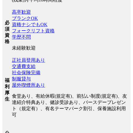
高卒歓迎
ブランクOK
必
資格ナシでもOK
須
フォークリフト資格
資
学歴不問
格
未経験歓迎
正社員登用あり
交通費支給
社会保険完備
制服貸与
福
屋外喫煙所あり
利
厚
食堂あり、有給休暇(規定有)、前払い制度(規定有)、友
生
達紹介特典あり、健診受診あり、バースデープレゼン
ト（規定有）、有名テーマパーク割引、保養施設利用
可