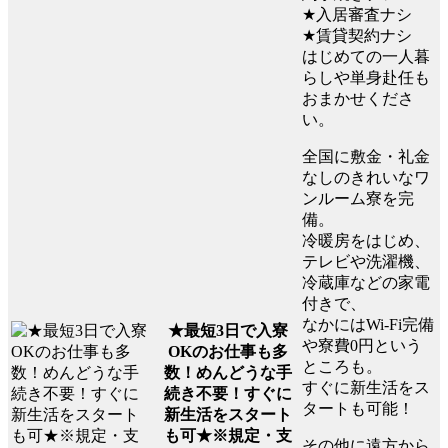
★入居審査ナシ
★賃貸契約ナシ
はじめての一人暮
らしや単身赴任も
おまかせくださ
い。
全国に敷金・礼金
なしのきれいなワ
ンルーム寮を完
備。
冷暖房をはじめ、
テレビや洗濯機、
冷蔵庫などの家電
付きで、
なかにはWi-Fi完備
★最短3日で入寮
や寮費0円という
OKのお仕事も多
ところも。
数！めんどうな手
すぐに新生活をス
続き不要！すぐに
タートも可能！
新生活をスタート
も可★※規定・支
その他に遠方から