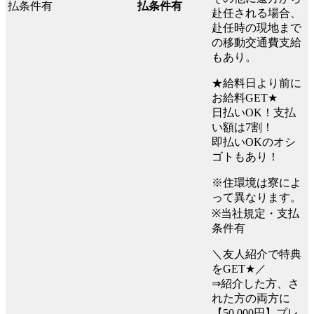
払条件有
赴任される場合、
赴任時の現地まで
の移動交通費支給
もあり。
★給料日より前に
お給料GET★
日払いOK！支払
い額は7割！
即払いOKのオシ
ゴトもあり！
※住環境は寮によ
って異なります。
※当社規定・支払
条件有
＼友人紹介で特典
をGET★／
⇒紹介した方、さ
れた方の両方に
【50,000円】プレ