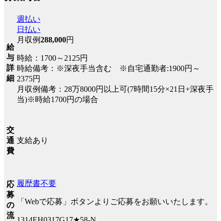
週払い
日払い
月収例
288,000
円
給
与
時給：1700～2125円
詳
時給備考：※深夜手当含む ※自宅通勤者:1900円～
細
2375円
月収例備考：28万8000円以上可(7時間15分×21日+深夜手
当)※時給1700円の場合
交
支給あり
通
費
履歴書不要
応
募
「Webで応募」ボタンよりご応募をお願いいたします。
の
流
1314EH0317G17★58-N