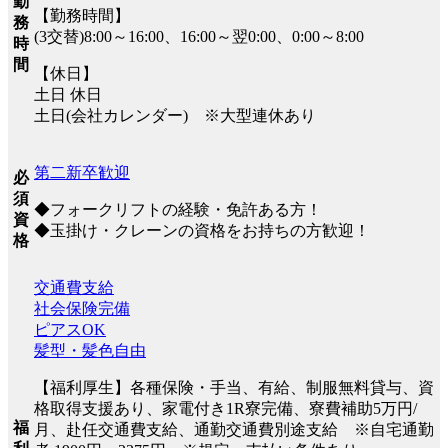
勤
【勤務時間】
務
(3交替)8:00～16:00、16:00～翌0:00、0:00～8:00
時
間
【休日】
土日 休日
土日(会社カレンダー) ※大型連休あり
第二新卒歓迎
必
須
◆フォークリフトの経験・免許ある方！
資
◆玉掛け・クレーンの資格をお持ちの方歓迎！
格
交通費支給
社会保険完備
ピアスOK
髪型・髪色自由
【福利厚生】各種保険・手当、有給、制服無料貸与、資
格取得支援あり、家電付き1R寮完備、寮費補助5万円/
福
月、赴任交通費支給、通勤交通費別途支給 ※自宅通勤