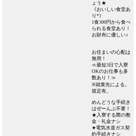
ょう★
《おいしい食堂あ
り*》
1食300円から食べ
られる食堂あり！
お財布に優しい♪
お住まいの心配は
無用！
≪最短3日で入寮
OKのお仕事も多
数あり！≫
※就業先による。
規定有。
めんどうな手続き
はぜーんぶ不要！
★入寮する際の敷
金・礼金ナシ
★電気水道ガス契
約手続きナシ