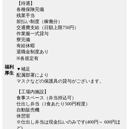
【待遇】
各種保険完備
残業手当
前払い制度（稼働分）
交通費支給（日額上限750円）
作業服一式貸与
寮完備
有給休暇
退職金制度あり
※各規定有
福利
▼補足
厚生
配属部署により
マスクなどの保護具の貸与がございます。
【工場内施設】
食事スペース（弁当持込可）
仕出し弁当（1食あたり500円程度）
自動販売機
休憩室
※仕出し弁当は現金払いのみです(400円～ 600円ほ
ど)