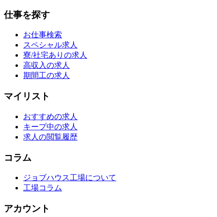
仕事を探す
お仕事検索
スペシャル求人
寮/社宅ありの求人
高収入の求人
期間工の求人
マイリスト
おすすめの求人
キープ中の求人
求人の閲覧履歴
コラム
ジョブハウス工場について
工場コラム
アカウント