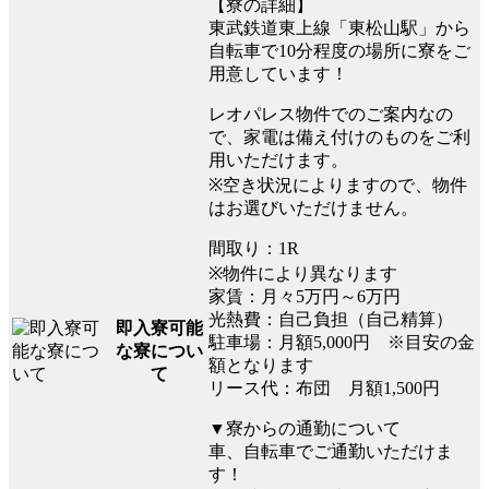
【寮の詳細】
東武鉄道東上線「東松山駅」から
自転車で10分程度の場所に寮をご
用意しています！
レオパレス物件でのご案内なの
で、家電は備え付けのものをご利
用いただけます。
※空き状況によりますので、物件
はお選びいただけません。
間取り：1R
※物件により異なります
家賃：月々5万円～6万円
光熱費：自己負担（自己精算）
即入寮可能
駐車場：月額5,000円 ※目安の金
な寮につい
額となります
て
リース代：布団 月額1,500円
▼寮からの通勤について
車、自転車でご通勤いただけま
す！