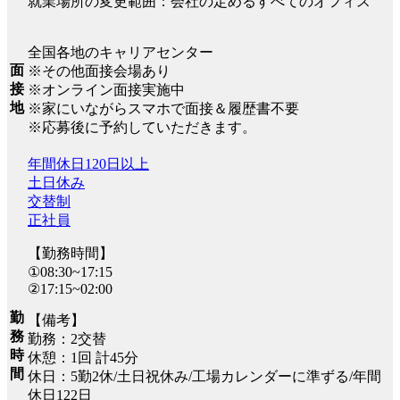
就業場所の変更範囲：会社の定めるすべてのオフィス
全国各地のキャリアセンター
面
※その他面接会場あり
接
※オンライン面接実施中
地
※家にいながらスマホで面接＆履歴書不要
※応募後に予約していただきます。
年間休日120日以上
土日休み
交替制
正社員
【勤務時間】
①08:30~17:15
②17:15~02:00
勤
【備考】
務
勤務：2交替
時
休憩：1回 計45分
間
休日：5勤2休/土日祝休み/工場カレンダーに準ずる/年間
休日122日