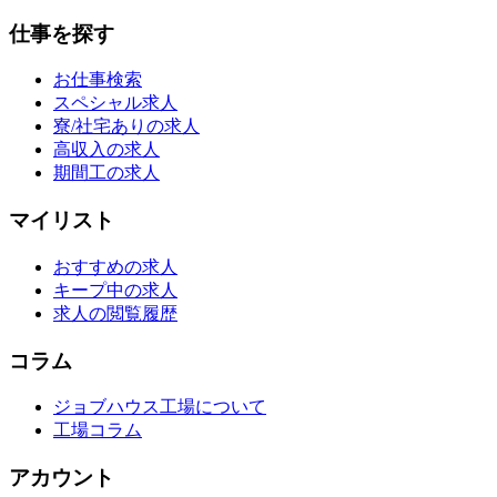
仕事を探す
お仕事検索
スペシャル求人
寮/社宅ありの求人
高収入の求人
期間工の求人
マイリスト
おすすめの求人
キープ中の求人
求人の閲覧履歴
コラム
ジョブハウス工場について
工場コラム
アカウント