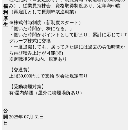
み）、従業員持株会、資格取得制度あり、定年満60歳
福
（再雇用として原則65歳迄就業）
利
厚
※株式付与制度（新制度スタート）
生
「働いた時間が、株になる。」
・働いた時間がポイントとして貯まり、累計に応じてUT
グループ株式に交換
・一度退職しても、戻ってきた際には過去の労働時間か
ら再び積み上げが可能(※)
※退職後5年以内、規定あり
【交通費】
上限30,000円まで支給 ※会社規定有り
【受動喫煙対策】
有:屋内禁煙（屋外に喫煙場所あり）
公
2025年 07月 31日
開
日