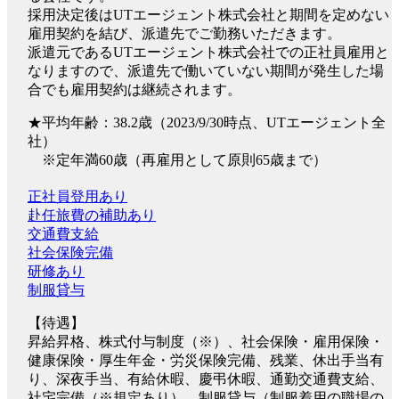
採用決定後はUTエージェント株式会社と期間を定めない
雇用契約を結び、派遣先でご勤務いただきます。
派遣元であるUTエージェント株式会社での正社員雇用と
なりますので、派遣先で働いていない期間が発生した場
合でも雇用契約は継続されます。
★平均年齢：38.2歳（2023/9/30時点、UTエージェント全
社）
※定年満60歳（再雇用として原則65歳まで）
正社員登用あり
赴任旅費の補助あり
交通費支給
社会保険完備
研修あり
制服貸与
【待遇】
昇給昇格、株式付与制度（※）、社会保険・雇用保険・
健康保険・厚生年金・労災保険完備、残業、休出手当有
り、深夜手当、有給休暇、慶弔休暇、通勤交通費支給、
社宅完備（※規定あり）、制服貸与（制服着用の職場の