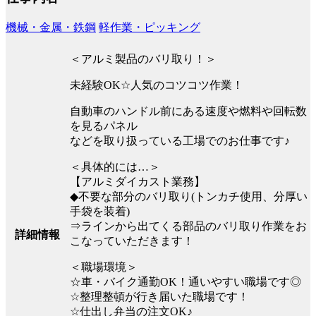
機械・金属・鉄鋼
軽作業・ピッキング
＜アルミ製品のバリ取り！＞
未経験OK☆人気のコツコツ作業！
自動車のハンドル前にある速度や燃料や回転数
を見るパネル
などを取り扱っている工場でのお仕事です♪
＜具体的には…＞
【アルミダイカスト業務】
◆不要な部分のバリ取り(トンカチ使用、分厚い
手袋を装着)
⇒ラインから出てくる部品のバリ取り作業をお
詳細情報
こなっていただきます！
＜職場環境＞
☆車・バイク通勤OK！通いやすい職場です◎
☆整理整頓が行き届いた職場です！
☆仕出し弁当の注文OK♪