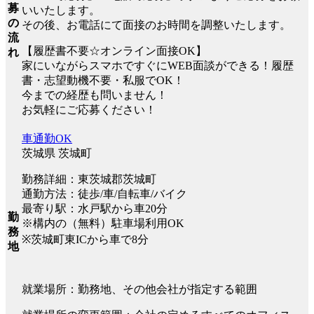
募
いいたします。
の
その後、お電話にて面接のお時間を調整いたします。
流
【履歴書不要☆オンライン面接OK】
れ
家にいながらスマホですぐにWEB面談ができる！履歴
書・志望動機不要・私服でOK！
今までの経歴も問いません！
お気軽にご応募ください！
車通勤OK
茨城県 茨城町
勤務詳細：東茨城郡茨城町
通勤方法：徒歩/車/自転車/バイク
最寄り駅：水戸駅から車20分
勤
※構内の（無料）駐車場利用OK
務
※茨城町東ICから車で8分
地
就業場所：勤務地、その他会社が指定する範囲