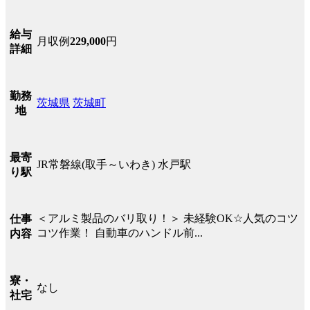
給与
月収例
229,000
円
詳細
勤務
茨城県
茨城町
地
最寄
JR常磐線(取手～いわき) 水戸駅
り駅
＜アルミ製品のバリ取り！＞ 未経験OK☆人気のコツ
仕事
コツ作業！ 自動車のハンドル前...
内容
寮・
なし
社宅