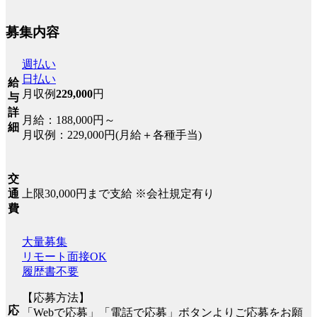
募集内容
週払い
日払い
給
月収例
229,000
円
与
詳
月給：188,000円～
細
月収例：229,000円(月給＋各種手当)
交
上限30,000円まで支給 ※会社規定有り
通
費
大量募集
リモート面接OK
履歴書不要
【応募方法】
応
「Webで応募」「電話で応募」ボタンよりご応募をお願