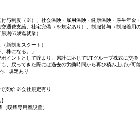
式付与制度（※）、社会保険・雇用保険・健康保険・厚生年金
勤交通費支給、社宅完備（※規定あり）、制服貸与（制服着用の
原則65歳迄就業）
度（新制度スタート）
が、株になる。」
がポイントとして貯まり、累計に応じてUTグループ株式に交換
も、戻ってきた際には過去の労働時間から再び積み上げが可能(
内、規定あり
円まで支給 ※会社規定有り
策】
煙（喫煙専用室設置）