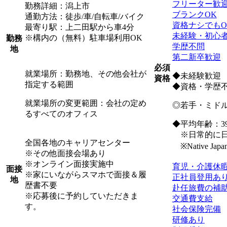
フリーター歓
勤務詳細：潟上市
ブランクOK
通勤方法：徒歩/車/自転車/バイク
資格ナシでもO
最寄り駅：上二田駅から車4分
未経験・初心
※構内の（無料）駐車場利用OK
勤務
学歴不問
地
第二新卒歓迎
必須
就業場所：勤務地、その他会社が
◆未経験歓迎
資格
指定する範囲
◆資格・学歴
就業場所の変更範囲：会社の定め
◎若手・ミド
るすべてのオフィス
◆平均年齢：39
※日常的に日
全国各地のキャリアセンター
※Native Japanese
※その他面接会場あり
※オンライン面接実施中
育児・介護休
面接
※家にいながらスマホで面接＆履
正社員登用あ
地
歴書不要
赴任旅費の補
※応募後に予約していただきま
交通費支給
す。
社会保険完備
研修あり