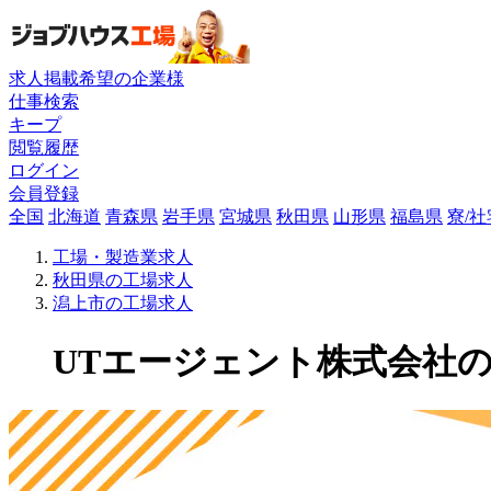
求人掲載希望の企業様
仕事検索
キープ
閲覧履歴
ログイン
会員登録
全国
北海道
青森県
岩手県
宮城県
秋田県
山形県
福島県
寮/
工場・製造業求人
秋田県の工場求人
潟上市の工場求人
UTエージェント株式会社の工場