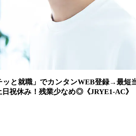
ポチッと就職」でカンタンWEB登録→最短
祝休み！残業少なめ◎《JRYE1-AC》