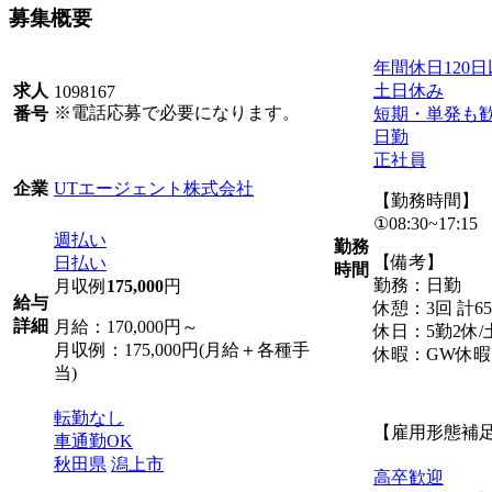
募集概要
年間休日120
土日休み
求人
1098167
※電話応募で必要になります。
短期・単発も
番号
日勤
正社員
UTエージェント株式会社
企業
【勤務時間】
①08:30~17:15
週払い
勤務
【備考】
日払い
時間
勤務：日勤
月収例
175,000
円
給与
休憩：3回 計6
詳細
月給：170,000円～
休日：5勤2休
月収例：175,000円(月給＋各種手
休暇：GW休
当)
転勤なし
【雇用形態補
車通勤OK
秋田県
潟上市
高卒歓迎