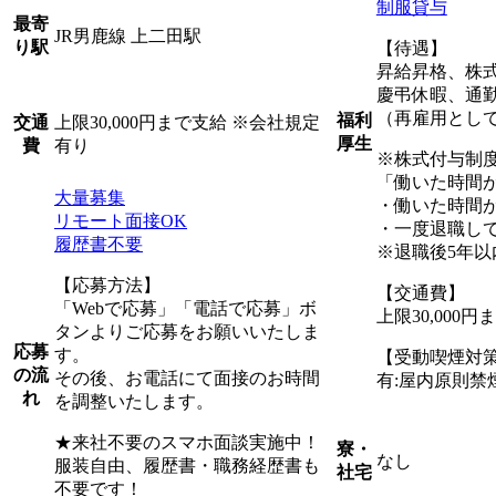
制服貸与
最寄
JR男鹿線 上二田駅
り駅
【待遇】
昇給昇格、株
慶弔休暇、通
（再雇用として
福利
上限30,000円まで支給 ※会社規定
交通
厚生
有り
費
※株式付与制
「働いた時間
大量募集
・働いた時間
リモート面接OK
・一度退職して
履歴書不要
※退職後5年以
【応募方法】
【交通費】
「Webで応募」「電話で応募」ボ
上限30,000
タンよりご応募をお願いいたしま
応募
す。
【受動喫煙対
の流
その後、お電話にて面接のお時間
有:屋内原則禁
れ
を調整いたします。
★来社不要のスマホ面談実施中！
寮・
なし
服装自由、履歴書・職務経歴書も
社宅
不要です！