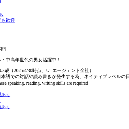
迎
K
者も歓迎
不問
ル・中高年世代の男女活躍中！
.3歳（2025/4/30時点、UTエージェント全社）
本語での対話や読み書きが発生する為、ネイティブレベルの日
 speaking, reading, writing skills are required
暇あり
り
助あり