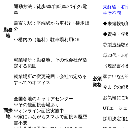
通勤方法：徒歩/車/自転車/バイク/電
未経験・初
車
学歴不問
最寄り駅：平端駅から車4分・徒歩18
◆未経験歓
分
勤務
◆資格・学
地
※構内の（無料）駐車場利用OK
◎製造経験
◎20代・3
就業場所：勤務地、その他会社が指
定する範囲
《履歴書不
就業場所の変更範囲：会社の定める
家にいなが
必須
すべてのオフィス
資格
今までの経
お気軽にご
全国各地のキャリアセンター
※その他面接会場あり
UTエージ
面接
※オンライン面接実施中
地
※家にいながらスマホで面接＆履歴
採用決定後
書不要