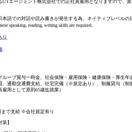
るUTエージェント株式会社での正社員雇用となりますので、
日本語での対話や読み書きが発生する為、ネイティブレベルの
ese speaking, reading, writing skills are required.
あり
備
グループ賞与一時金、社会保険・雇用保険・健康保険・厚生年
暇、通勤交通費支給、社宅完備（※規定あり）、制服貸与（制
再雇用として原則65歳迄就業）
00円まで支給 ※会社規定有り
対策】