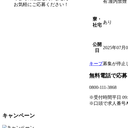
有:屋内禁
お気軽にご応募ください！
寮・
あり
社宅
公開
2025年07月
日
キープ
募集が停止
無料電話で応募
0800-111-3868
※受付時間平日 09:00
※口頭で求人番号
キャンペーン