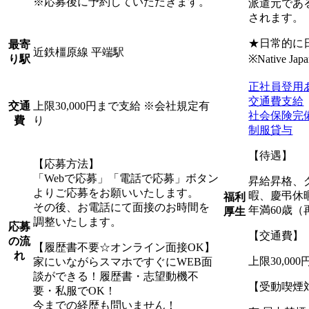
※応募後に予約していただきます。
派遣元であ
されます。
★日常的に
最寄
近鉄橿原線 平端駅
※Native Japan
り駅
正社員登用
交通費支給
上限30,000円まで支給 ※会社規定有
交通
社会保険完
り
費
制服貸与
【待遇】
【応募方法】
「Webで応募」「電話で応募」ボタン
昇給昇格、
よりご応募をお願いいたします。
暇、慶弔休
福利
その後、お電話にて面接のお時間を
年満60歳（
厚生
調整いたします。
応募
【交通費】
の流
【履歴書不要☆オンライン面接OK】
れ
上限30,0
家にいながらスマホですぐにWEB面
談ができる！履歴書・志望動機不
【受動喫煙
要・私服でOK！
今までの経歴も問いません！