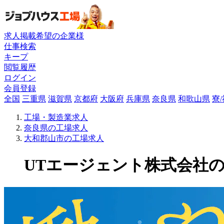
求人掲載希望の企業様
仕事検索
キープ
閲覧履歴
ログイン
会員登録
全国
三重県
滋賀県
京都府
大阪府
兵庫県
奈良県
和歌山県
寮
工場・製造業求人
奈良県の工場求人
大和郡山市の工場求人
UTエージェント株式会社の工