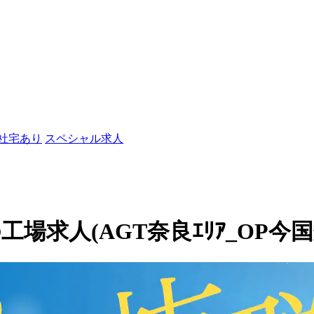
/社宅あり
スペシャル求人
場求人(AGT奈良ｴﾘｱ_OP今国