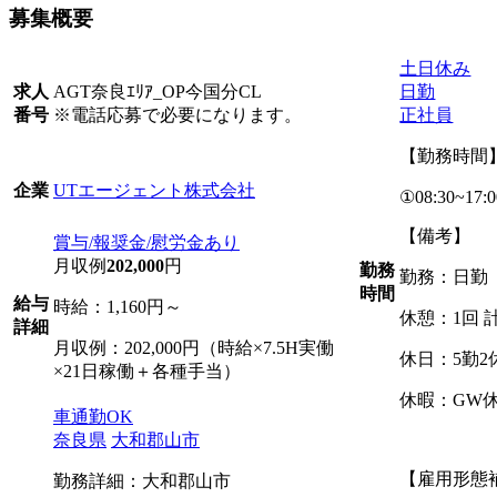
募集概要
土日休み
AGT奈良ｴﾘｱ_OP今国分CL
日勤
求人
※電話応募で必要になります。
正社員
番号
【勤務時間
UTエージェント株式会社
企業
①08:30~17:0
【備考】
賞与/報奨金/慰労金あり
月収例
202,000
円
勤務
勤務：日勤
時間
給与
時給：1,160円～
休憩：1回 計
詳細
月収例：202,000円（時給×7.5H実働
休日：5勤2
×21日稼働＋各種手当）
休暇：GW
車通勤OK
奈良県
大和郡山市
【雇用形態
勤務詳細：大和郡山市