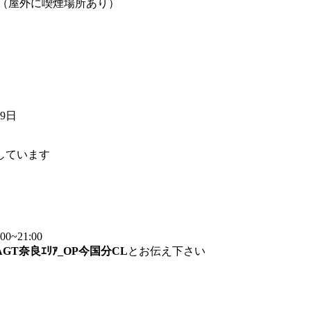
煙（屋外に喫煙場所あり）
09日
しています
~21:00
AGT奈良ｴﾘｱ_OP今国分CL
とお伝え下さい