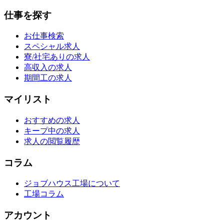
仕事を探す
お仕事検索
スペシャル求人
寮/社宅ありの求人
高収入の求人
期間工の求人
マイリスト
おすすめの求人
キープ中の求人
求人の閲覧履歴
コラム
ジョブハウス工場について
工場コラム
アカウント