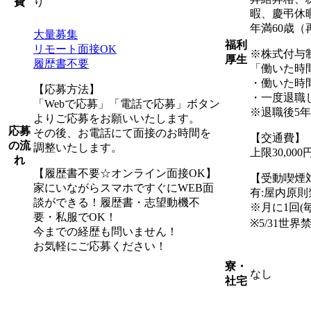
り
費
暇、慶弔休
年満60歳（
大量募集
福利
リモート面接OK
※株式付与
厚生
履歴書不要
「働いた時
・働いた時
【応募方法】
・一度退職
「Webで応募」「電話で応募」ボタン
※退職後5
よりご応募をお願いいたします。
応募
その後、お電話にて面接のお時間を
【交通費】
の流
調整いたします。
上限30,0
れ
【履歴書不要☆オンライン面接OK】
【受動喫煙
家にいながらスマホですぐにWEB面
有:屋内原
談ができる！履歴書・志望動機不
※月に1回(
要・私服でOK！
※5/31世
今までの経歴も問いません！
お気軽にご応募ください！
寮・
なし
社宅