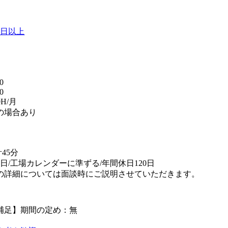
0日以上
】
0
0
0H/月
の場合あり
替
45分
日/工場カレンダーに準ずる/年間休日120日
の詳細については面談時にご説明させていただきます。
補足】期間の定め：無