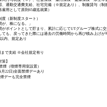
暇、通勤交通費支給、社宅完備（※規定あり）、制服貸与（制
再雇用として原則65歳迄就業）
制度（新制度スタート）
間が、株になる。」
間がポイントとして貯まり、累計に応じてUTグループ株式に交
しても、戻ってきた際には過去の労働時間から再び積み上げが可
年以内、規定あり
00円まで支給 ※会社規定有り
対策】
則禁煙（喫煙専用室設置）
毎月22日)全面禁煙デーあり
界禁煙デーも完全禁煙