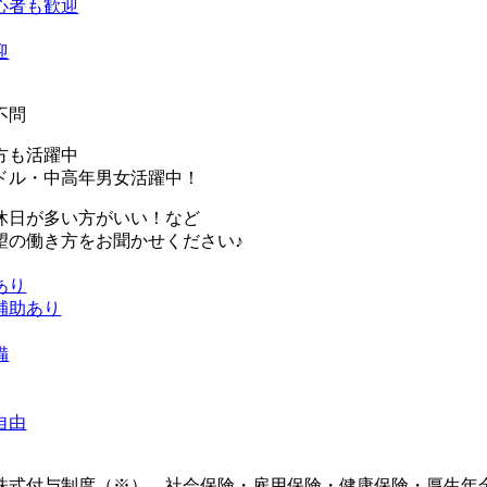
心者も歓迎
迎
不問
方も活躍中
ドル・中高年男女活躍中！
休日が多い方がいい！など
望の働き方をお聞かせください♪
あり
補助あり
備
自由
株式付与制度（※）、社会保険・雇用保険・健康保険・厚生年