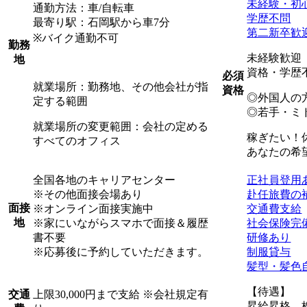
未経験・初
通勤方法：車/自転車
学歴不問
最寄り駅：石岡駅から車7分
第二新卒歓
※バイク通勤不可
勤務
未経験歓迎
地
資格・学歴
必須
就業場所：勤務地、その他会社が指
資格
◎外国人の
定する範囲
◎若手・ミ
就業場所の変更範囲：会社の定める
稼ぎたい！
すべてのオフィス
あなたの希
全国各地のキャリアセンター
正社員登用
※その他面接会場あり
赴任旅費の
面接
※オンライン面接実施中
交通費支給
地
※家にいながらスマホで面接＆履歴
社会保険完
書不要
研修あり
※応募後に予約していただきます。
制服貸与
髪型・髪色
【待遇】
上限30,000円まで支給 ※会社規定有
交通
昇給昇格、