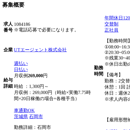
募集概要
年間休日12
交替制
求人
1084186
※電話応募で必要になります。
正社員
番号
【勤務時間
①08:00~16:3
UTエージェント株式会社
企業
②20:30~05:0
※残業30~4
週払い
※休日出勤
勤務
日払い
時間
【備考】
月収例
269,000
円
給与
勤務：2交
詳細
時給 ：1,300円～
休憩：1回 計
月収例：269,000円（時給×実働7.75時
休日：週休2
間×20日稼働の場合+各種手当）
※求人内容
車通勤OK
茨城県
石岡市
【雇用形態
勤務詳細：石岡市