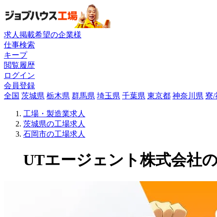
求人掲載希望の企業様
仕事検索
キープ
閲覧履歴
ログイン
会員登録
全国
茨城県
栃木県
群馬県
埼玉県
千葉県
東京都
神奈川県
寮
工場・製造業求人
茨城県の工場求人
石岡市の工場求人
UTエージェント株式会社の工場