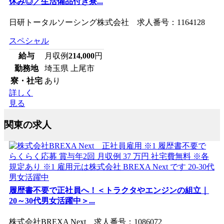
休み◎／生活備品付き寮...
日研トータルソーシング株式会社 求人番号：1164128
スペシャル
給与
月収例
214,000
円
勤務地
埼玉県 上尾市
寮・社宅
あり
詳しく
見る
関東の求人
履歴書不要で正社員へ！＜トラクタやエンジンの組立｜
20～30代男女活躍中＞...
株式会社BREXA Next 求人番号：1086072