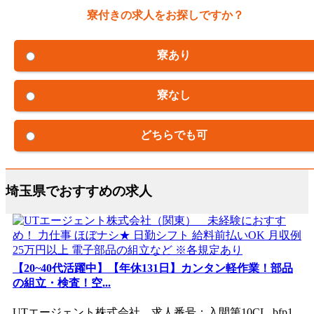
寮付きの求人をお探しですか？
寮あり
寮なし
どちらでも可
埼玉県でおすすめの求人
【20~40代活躍中】【年休131日】カンタン軽作業！部品
の組立・検査！空...
UTエージェント株式会社 求人番号：入間第10CL_bfp1