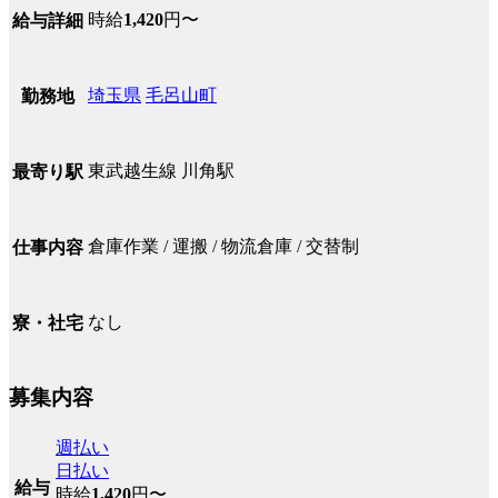
時給
1,420
円〜
給与詳細
埼玉県
毛呂山町
勤務地
東武越生線 川角駅
最寄り駅
倉庫作業 / 運搬 / 物流倉庫 / 交替制
仕事内容
なし
寮・社宅
募集内容
週払い
日払い
給与
時給
1,420
円〜