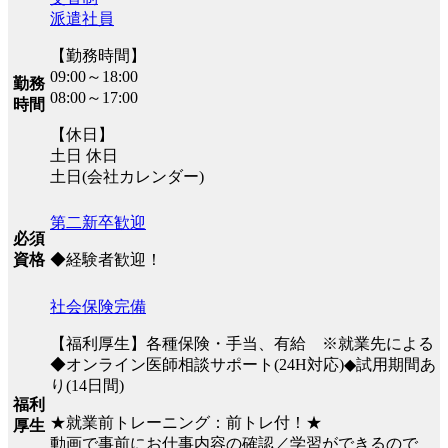
派遣社員
【勤務時間】
09:00～18:00
勤務
08:00～17:00
時間
【休日】
土日 休日
土日(会社カレンダー)
第二新卒歓迎
必須
◆経験者歓迎！
資格
社会保険完備
【福利厚生】各種保険・手当、有給 ※就業先による
◆オンライン医師相談サポート(24H対応)◆試用期間あ
り(14日間)
福利
★就業前トレーニング：前トレ付！★
厚生
動画で事前にお仕事内容の確認／学習ができるので