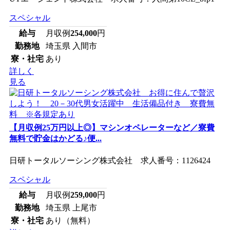
スペシャル
給与
月収例
254,000
円
勤務地
埼玉県 入間市
寮・社宅
あり
詳しく
見る
【月収例25万円以上◎】マシンオペレーターなど／寮費
無料で貯金はかどる♪便...
日研トータルソーシング株式会社 求人番号：1126424
スペシャル
給与
月収例
259,000
円
勤務地
埼玉県 上尾市
寮・社宅
あり（無料）