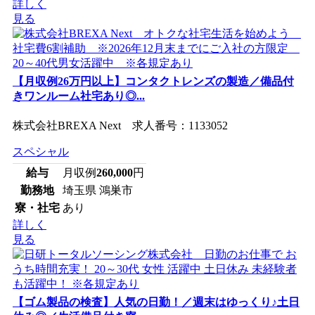
詳しく
見る
【月収例26万円以上】コンタクトレンズの製造／備品付
きワンルーム社宅あり◎...
株式会社BREXA Next 求人番号：1133052
スペシャル
給与
月収例
260,000
円
勤務地
埼玉県 鴻巣市
寮・社宅
あり
詳しく
見る
【ゴム製品の検査】人気の日勤！／週末はゆっくり♪土日