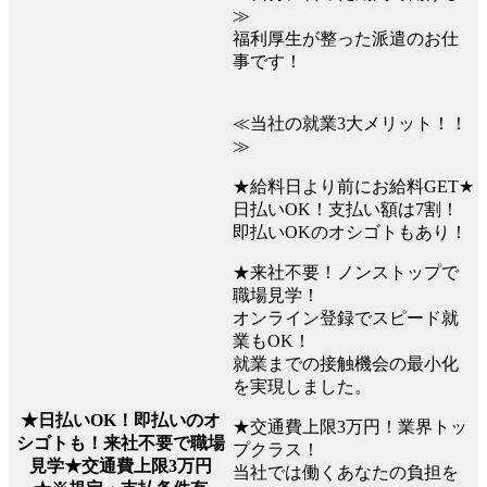
≫
福利厚生が整った派遣のお仕
事です！
≪当社の就業3大メリット！！
≫
★給料日より前にお給料GET★
日払いOK！支払い額は7割！
即払いOKのオシゴトもあり！
★来社不要！ノンストップで
職場見学！
オンライン登録でスピード就
業もOK！
就業までの接触機会の最小化
を実現しました。
★日払いOK！即払いのオ
★交通費上限3万円！業界トッ
シゴトも！来社不要で職場
プクラス！
見学★交通費上限3万円
当社では働くあなたの負担を