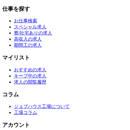
仕事を探す
お仕事検索
スペシャル求人
寮/社宅ありの求人
高収入の求人
期間工の求人
マイリスト
おすすめの求人
キープ中の求人
求人の閲覧履歴
コラム
ジョブハウス工場について
工場コラム
アカウント