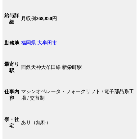
給与詳
月収例
268,850
円
細
福岡県
大牟田市
勤務地
最寄り
西鉄天神大牟田線 新栄町駅
駅
マシンオペレータ・フォークリフト / 電子部品系工
仕事内
場 / 交替制
容
寮・社
あり（無料）
宅