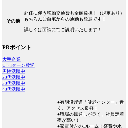
赴任に伴う移動交通費も全額負担！（規定あり）
もちろんご自宅からの通勤も歓迎です！
その他
詳しくは面談にてご説明いたします！
PRポイント
大手企業
U・Iターン歓迎
男性活躍中
20代活躍中
30代活躍中
40代活躍中
●有明沿岸道「健老インター」近
く、アクセス良好！
●職場の風通しが良く、社員定着
率が高い！
●家電付きの1ルーム！寮費や水