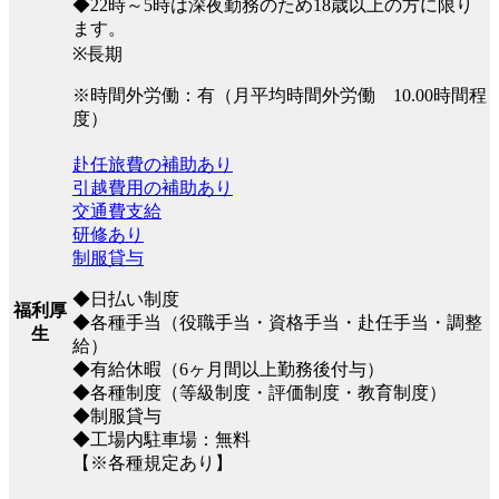
◆22時～5時は深夜勤務のため18歳以上の方に限り
ます。
※長期
※時間外労働：有（月平均時間外労働 10.00時間程
度）
赴任旅費の補助あり
引越費用の補助あり
交通費支給
研修あり
制服貸与
◆日払い制度
福利厚
◆各種手当（役職手当・資格手当・赴任手当・調整
生
給）
◆有給休暇（6ヶ月間以上勤務後付与）
◆各種制度（等級制度・評価制度・教育制度）
◆制服貸与
◆工場内駐車場：無料
【※各種規定あり】