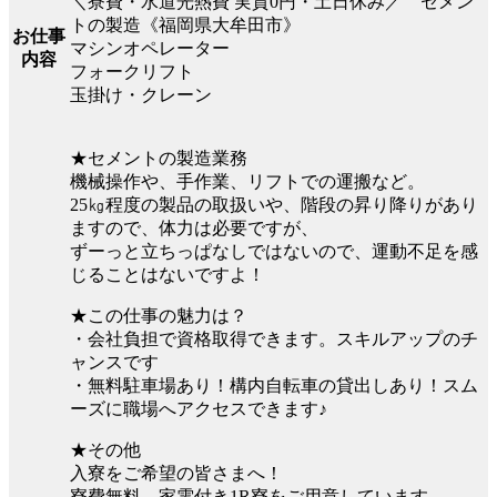
＼寮費・水道光熱費 実質0円・土日休み／ セメン
トの製造《福岡県大牟田市》
お仕事
マシンオペレーター
内容
フォークリフト
玉掛け・クレーン
★セメントの製造業務
機械操作や、手作業、リフトでの運搬など。
25㎏程度の製品の取扱いや、階段の昇り降りがあり
ますので、体力は必要ですが、
ずーっと立ちっぱなしではないので、運動不足を感
じることはないですよ！
★この仕事の魅力は？
・会社負担で資格取得できます。スキルアップのチ
ャンスです
・無料駐車場あり！構内自転車の貸出しあり！スム
ーズに職場へアクセスできます♪
★その他
入寮をご希望の皆さまへ！
寮費無料、家電付き1R寮をご用意しています。