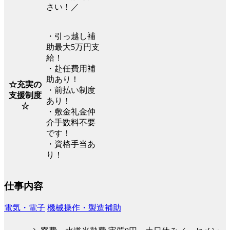
さい！／
・引っ越し補
助最大5万円支
給！
・赴任費用補
助あり！
☆充実の
・前払い制度
支援制度
あり！
☆
・敷金礼金仲
介手数料不要
です！
・資格手当あ
り！
仕事内容
電気・電子
機械操作・製造補助