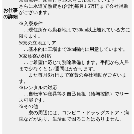
さらに水道光熱費も(合計)毎月1.5万円まで会社補助
お仕事
がございます。
の詳細
※入寮条件
…現住所から勤務地まで30km以上離れている方に
限ります。
※寮の立地エリア
…基本的に工場まで2km圏内に用意しています。
※家族寮の対応
…ご希望に応じて別途準備します。手配から入居
まで少なくとも2週間はかかります。
また毎月6万円まで寮費の会社補助がございま
す。
※レンタルの対応
…自転車や寝具等を自己負担（給与控除）でリー
ス可能です。
※その他
…寮の周辺には、コンビニ・ドラッグストア・病
院などがあり、生活面で困ることはありません。