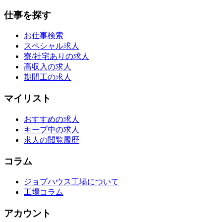
仕事を探す
お仕事検索
スペシャル求人
寮/社宅ありの求人
高収入の求人
期間工の求人
マイリスト
おすすめの求人
キープ中の求人
求人の閲覧履歴
コラム
ジョブハウス工場について
工場コラム
アカウント