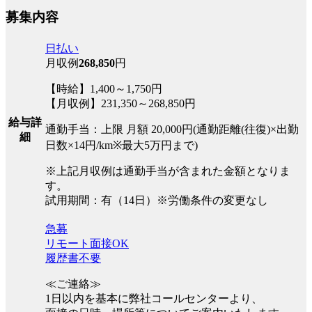
募集内容
日払い
月収例
268,850
円
【時給】1,400～1,750円
【月収例】231,350～268,850円
給与詳
通勤手当：上限 月額 20,000円(通勤距離(往復)×出勤
細
日数×14円/km※最大5万円まで)
※上記月収例は通勤手当が含まれた金額となりま
す。
試用期間：有（14日）※労働条件の変更なし
急募
リモート面接OK
履歴書不要
≪ご連絡≫
1日以内を基本に弊社コールセンターより、