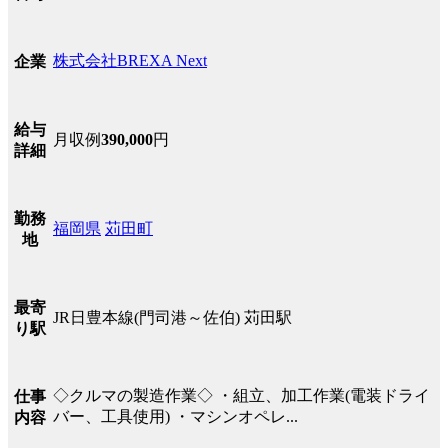
株式会社BREXA Next
企業
給与
月収例
390,000
円
詳細
勤務
福岡県
苅田町
地
最寄
JR日豊本線(門司港～佐伯) 苅田駅
り駅
◇クルマの製造作業◇ ・組立、加工作業(電装ドライ
仕事
バー、工具使用) ・マシンオペレ...
内容