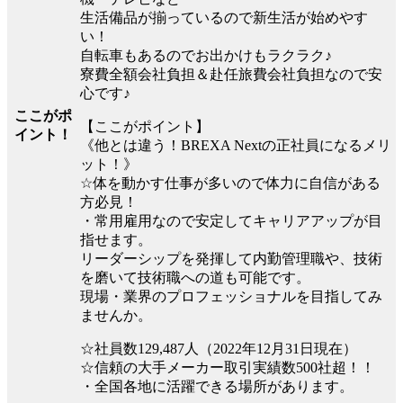
生活備品が揃っているので新生活が始めやす
い！
自転車もあるのでお出かけもラクラク♪
寮費全額会社負担＆赴任旅費会社負担なので安
心です♪
ここがポ
【ここがポイント】
イント！
《他とは違う！BREXA Nextの正社員になるメリ
ット！》
☆体を動かす仕事が多いので体力に自信がある
方必見！
・常用雇用なので安定してキャリアアップが目
指せます。
リーダーシップを発揮して内勤管理職や、技術
を磨いて技術職への道も可能です。
現場・業界のプロフェッショナルを目指してみ
ませんか。
☆社員数129,487人（2022年12月31日現在）
☆信頼の大手メーカー取引実績数500社超！！
・全国各地に活躍できる場所があります。