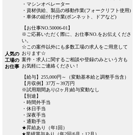
・マシンオペレーター
・資材供給、製品の移動作業(フォークリフト使用)
・車体の組付け作業(ボンネット、ドアなど)
【お仕事NO.50006-01】
※ご応募いただく際に、お仕事NO.をお伝えくださ
い。
☆この案件以外にも多数工場の求人をご用意して
おります☆
人気の
案件・求人に関するご相談や登録のみという方も
工場の
お気軽にご連絡ください！
お仕事
【給与】255,000円～（変動基本給と調整手当含）
【月収例】37万～39万円
※試用期間あり(2ヶ月)給与変動なし
【別途】
・時間外手当
・休日手当
・深夜手当
・通勤手当
★昇給あり（年1回）
★業績賞与あり（年2回/6月・12月）