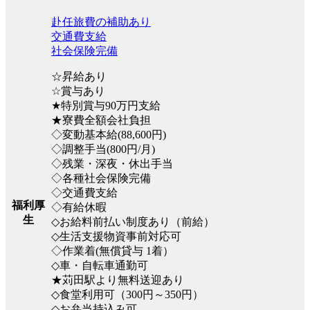
赴任旅費の補助あり
交通費支給
社会保険完備
☆昇給あり
☆賞与あり
★特別賞与90万円支給
★寮費全額会社負担
◇変動基本給(88,600円)
◇調整手当(800円/月)
◇残業・深夜・休出手当
◇各種社会保険完備
◇交通費支給
福利厚
◇有給休暇
生
◇お給料前払い制度あり（前給）
◇生活支援物資事前対応可
◇作業着(無償貸与 1着）
◇車・自転車通勤可
★苅田駅より無料送迎あり
◇食堂利用可（300円～350円）
◇お弁当持込み可