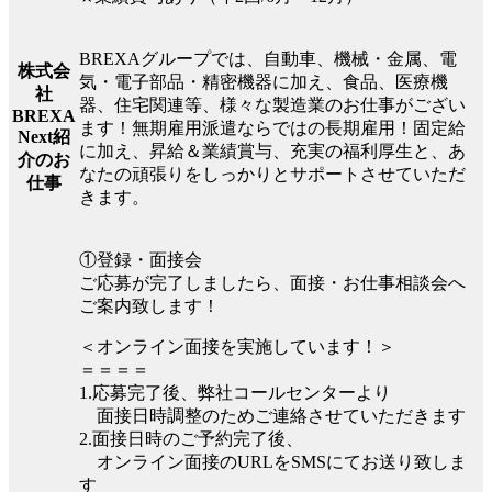
BREXAグループでは、自動車、機械・金属、電
株式会
気・電子部品・精密機器に加え、食品、医療機
社
器、住宅関連等、様々な製造業のお仕事がござい
BREXA
ます！無期雇用派遣ならではの長期雇用！固定給
Next紹
に加え、昇給＆業績賞与、充実の福利厚生と、あ
介のお
なたの頑張りをしっかりとサポートさせていただ
仕事
きます。
①登録・面接会
ご応募が完了しましたら、面接・お仕事相談会へ
ご案内致します！
＜オンライン面接を実施しています！＞
＝＝＝＝
1.応募完了後、弊社コールセンターより
面接日時調整のためご連絡させていただきます
2.面接日時のご予約完了後、
オンライン面接のURLをSMSにてお送り致しま
す