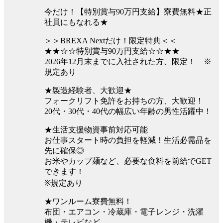
今だけ！【特別賞与90万円支給】寮費無料★正
社員にもなれる★
＞＞BREXA Nextだけ！限定特典＜＜
★★☆☆特別賞与90万円支給☆☆★★
2026年12月末までに入社された方、限定！ ※
規定あり
★製造経験者、大歓迎★
フォークリフト免許をお持ちの方、大歓迎！
20代・30代・40代の幅広い年齢の男性活躍中！
★生活支援物資事前対応可能
お仕事スタート時の負担を軽減！生活必需品を
先に確保◎
お米やカップ麺など、必要な食料を前給でGET
できます！
※規定あり
★ワンルーム寮費無料！
布団・エアコン・冷蔵庫・電子レンジ・洗濯
機・テレビなど