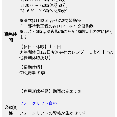
[2] 20:00～05:00(休憩60分)
[3] 16:30～01:30(休憩60分)
※基本は[1][2]組合せの2交替勤務
※一部塗装工程のみ[1][2][3]の3交替勤務
※22時～5時は深夜勤務のため18歳以上の方に限り
勤務時
ます。
間
【休日・休暇】土・日
★年間休日122日★※会社カレンダーによる【その
他長期休暇あり】
【長期休暇】
GW,夏季,冬季
【雇用形態補足】期間の定め：無
フォークリフト資格
必須資
フォークリフトの資格が生かせます
格