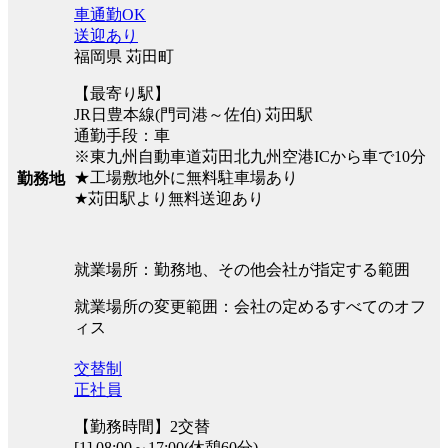
車通勤OK
送迎あり
福岡県 苅田町
【最寄り駅】
JR日豊本線(門司港～佐伯) 苅田駅
通勤手段：車
※東九州自動車道苅田北九州空港ICから車で10分
★工場敷地外に無料駐車場あり
勤務地
★苅田駅より無料送迎あり
就業場所：勤務地、その他会社が指定する範囲
就業場所の変更範囲：会社の定めるすべてのオフ
ィス
交替制
正社員
【勤務時間】2交替
[1] 08:00～17:00(休憩60分)