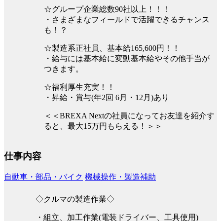
☆グループ企業総数90社以上！！！
・さまざまなフィールドで活躍できるチャンス
も！？
☆製造系正社員、基本給165,600円！！
・給与には基本給に変動基本給やその他手当が
つきます。
☆福利厚生充実！！
・昇給・賞与(年2回 6月・12月)あり
＜＜BREXA Nextの社員になってお友達を紹介す
ると、最大15万円もらえる！＞＞
仕事内容
自動車・部品・バイク
機械操作・製造補助
◇クルマの製造作業◇
・組立、加工作業(電装ドライバー、工具使用)