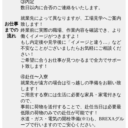
③内定
数日以内に合否のご連絡をいたします。
就業先によって異なりますが、工場見学へご案内
お仕事
致します！
までの
終業前に実際の職場、作業内容を確認でき、より
流れ
働くイメージがつきますよ！
もし内定後や見学後に「イメージと違う…」など
不安なことがございましたらお気軽にご相談くだ
さい！
ご希望に合うお仕事が見つかるまで全力でサポー
ト致します！
④赴任〜入寮
就業先が遠方の場合は引っ越しの準備をお願い致
します！
ご用意する寮には生活に必要な家具・家電付きな
ので、
事前に荷物を送付することで、赴任当日は必要最
低限の荷物のみでの赴任が可能です！
水道・ガス・電気の開栓準備(※1)も、BREXAグル
ープで行いますのでご安心ください。