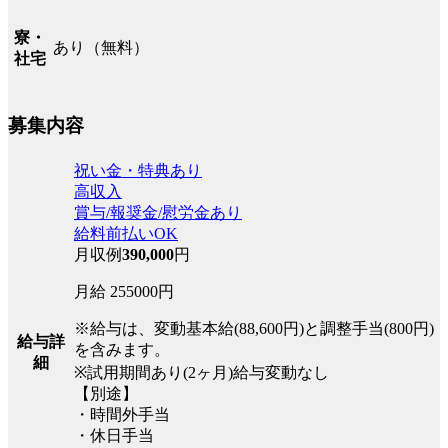
寮・
あり（無料）
社宅
募集内容
祝い金・特典あり
高収入
賞与/報奨金/慰労金あり
給料前払いOK
月収例
390,000
円
月給 255000円
※給与は、変動基本給(88,600円)と調整手当(800円)
給与詳
を含みます。
細
※試用期間あり(2ヶ月)給与変動なし
【別途】
・時間外手当
・休日手当