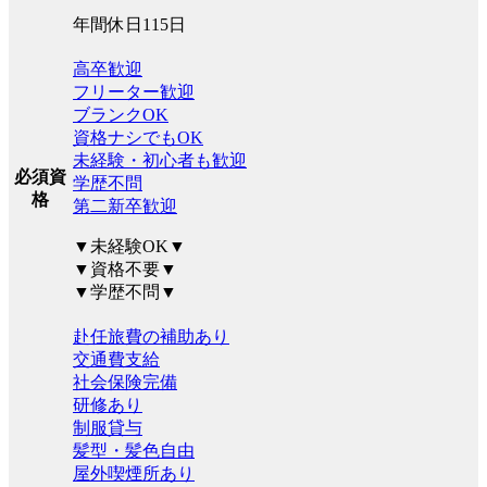
年間休日115日
高卒歓迎
フリーター歓迎
ブランクOK
資格ナシでもOK
未経験・初心者も歓迎
必須資
学歴不問
格
第二新卒歓迎
▼未経験OK▼
▼資格不要▼
▼学歴不問▼
赴任旅費の補助あり
交通費支給
社会保険完備
研修あり
制服貸与
髪型・髪色自由
屋外喫煙所あり