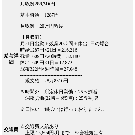
月収例
288,316
円
基本時給：1287円
月収例：28万円程度
【月収例】
月21日出勤＋残業20時間＋休出1日の場合
時給1287円×21日＝216,216
給与詳
残業1609円×20時間＝32,180
細
休出1609円×1日＝12,872
深夜322円×84時間＝27,048
-----------------------------------------
総支給 28万8316円
※時間外・所定休日労働：25％割増
深夜労働(22時～翌5時)：25％割増
※日払い・週払いは行っておりません。
☆交通費支給あり
交通費
上限 13,694円/月まで ※会社規定有