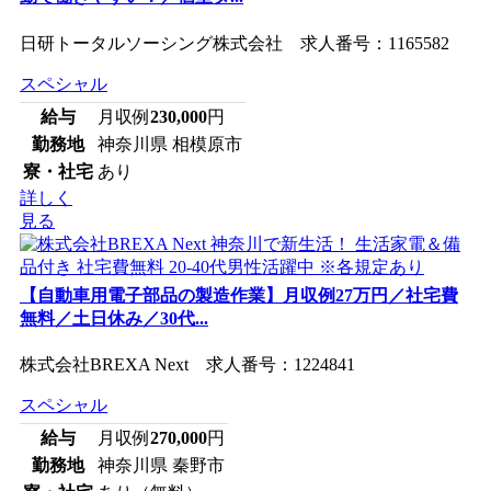
日研トータルソーシング株式会社 求人番号：1165582
スペシャル
給与
月収例
230,000
円
勤務地
神奈川県 相模原市
寮・社宅
あり
詳しく
見る
【自動車用電子部品の製造作業】月収例27万円／社宅費
無料／土日休み／30代...
株式会社BREXA Next 求人番号：1224841
スペシャル
給与
月収例
270,000
円
勤務地
神奈川県 秦野市