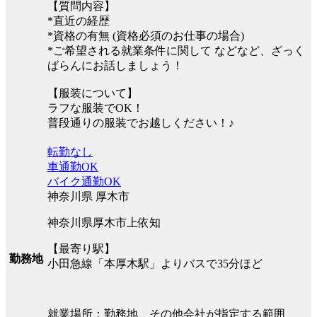
【質問内容】
*直近の経歴
*資格の有無 (資格必須のお仕事の場合)
*ご希望される就業条件に関して などなど、ざっく
ばらんにお話しましょう！
【服装について】
ラフな服装でOK！
普段通りの服装でお越しください！♪
転勤なし
車通勤OK
バイク通勤OK
神奈川県 厚木市
神奈川県厚木市上依知
【最寄り駅】
勤務地
小田急線「本厚木駅」よりバスで35分ほど
就業場所：勤務地、その他会社が指定する範囲