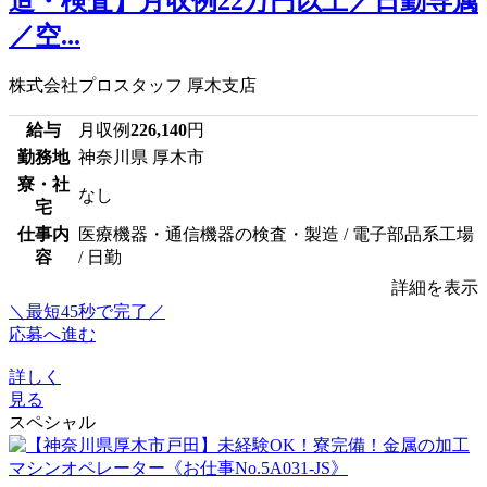
造・検査】月収例22万円以上／日勤専属
／空...
株式会社プロスタッフ 厚木支店
給与
月収例
226,140
円
勤務地
神奈川県 厚木市
寮・社
なし
宅
仕事内
医療機器・通信機器の検査・製造 / 電子部品系工場
容
/ 日勤
詳細を表示
＼最短45秒で完了／
応募へ進む
詳しく
見る
スペシャル