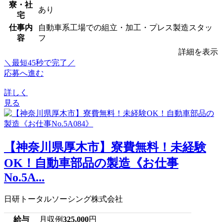
寮・社
あり
宅
仕事内
自動車系工場での組立・加工・プレス製造スタッ
容
フ
詳細を表示
＼最短45秒で完了／
応募へ進む
詳しく
見る
【神奈川県厚木市】寮費無料！未経験
OK！自動車部品の製造《お仕事
No.5A...
日研トータルソーシング株式会社
給与
月収例
325,000
円