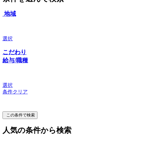
地域
選択
こだわり
給与/職種
選択
条件クリア
この条件で検索
人気の条件から検索