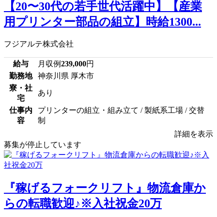
【20〜30代の若手世代活躍中】【産業
用プリンター部品の組立】時給1300...
フジアルテ株式会社
給与
月収例
239,000
円
勤務地
神奈川県 厚木市
寮・社
あり
宅
仕事内
プリンターの組立・組み立て / 製紙系工場 / 交替
容
制
詳細を表示
募集が停止しています
『稼げるフォークリフト』物流倉庫か
らの転職歓迎♪※入社祝金20万