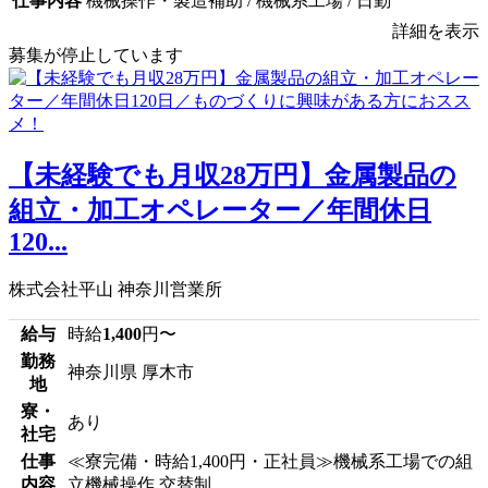
仕事内容
機械操作・製造補助 / 機械系工場 / 日勤
詳細を表示
募集が停止しています
【未経験でも月収28万円】金属製品の
組立・加工オペレーター／年間休日
120...
株式会社平山 神奈川営業所
給与
時給
1,400
円〜
勤務
神奈川県 厚木市
地
寮・
あり
社宅
仕事
≪寮完備・時給1,400円・正社員≫機械系工場での組
内容
立機械操作 交替制