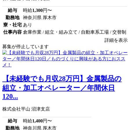
給与
時給
1,300
円〜
勤務地
神奈川県 厚木市
寮・社宅
あり
仕事内容
倉庫作業 / 組立・組み立て / 自動車系工場 / 交替制
詳細を表示
募集が停止しています
【未経験でも月収28万円】金属製品の
組立・加工オペレーター／年間休日
120...
株式会社平山 沼津支店
給与
時給
1,400
円〜
勤務地
神奈川県 厚木市