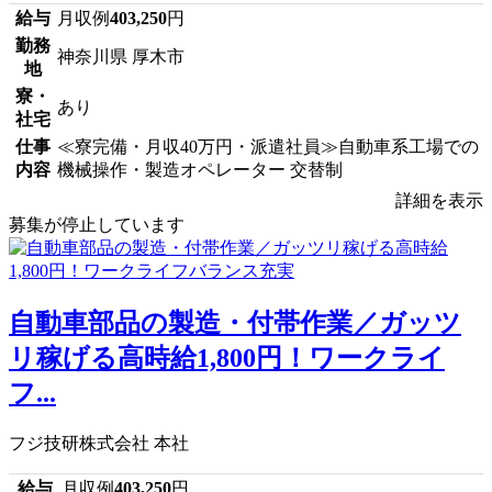
給与
月収例
403,250
円
勤務
神奈川県 厚木市
地
寮・
あり
社宅
仕事
≪寮完備・月収40万円・派遣社員≫自動車系工場での
内容
機械操作・製造オペレーター 交替制
詳細を表示
募集が停止しています
自動車部品の製造・付帯作業／ガッツ
リ稼げる高時給1,800円！ワークライ
フ...
フジ技研株式会社 本社
給与
月収例
403,250
円