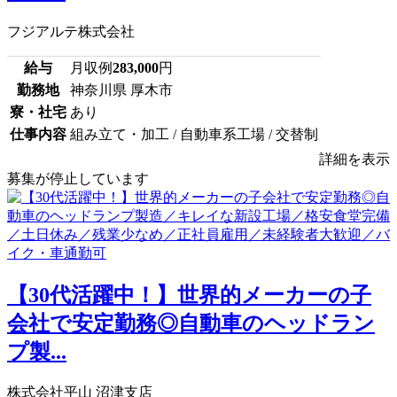
フジアルテ株式会社
給与
月収例
283,000
円
勤務地
神奈川県 厚木市
寮・社宅
あり
仕事内容
組み立て・加工 / 自動車系工場 / 交替制
詳細を表示
募集が停止しています
【30代活躍中！】世界的メーカーの子
会社で安定勤務◎自動車のヘッドラン
プ製...
株式会社平山 沼津支店