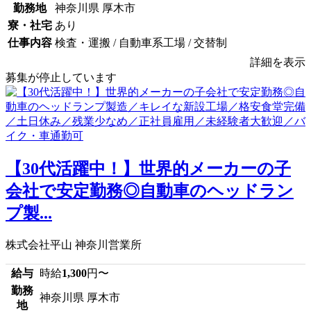
勤務地
神奈川県 厚木市
寮・社宅
あり
仕事内容
検査・運搬 / 自動車系工場 / 交替制
詳細を表示
募集が停止しています
【30代活躍中！】世界的メーカーの子
会社で安定勤務◎自動車のヘッドラン
プ製...
株式会社平山 神奈川営業所
給与
時給
1,300
円〜
勤務
神奈川県 厚木市
地