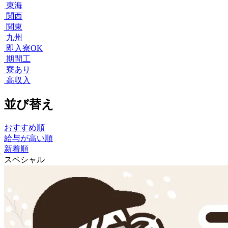
東海
関西
関東
九州
即入寮OK
期間工
寮あり
高収入
並び替え
おすすめ順
給与が高い順
新着順
スペシャル