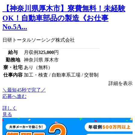
【神奈川県厚木市】寮費無料！未経験
OK！自動車部品の製造《お仕事
No.5A...
日研トータルソーシング株式会社
給与
月収例
325,000
円
勤務地
神奈川県 厚木市
寮・社宅
あり（無料）
仕事内容
加工・検査 / 自動車系工場 / 交替制
詳細を表示
＼最短45秒で完了／
応募へ進む
詳しく
見る