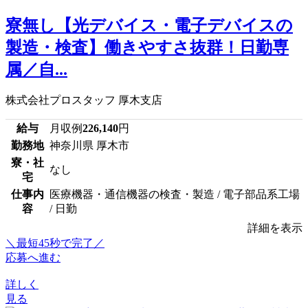
寮無し【光デバイス・電子デバイスの
製造・検査】働きやすさ抜群！日勤専
属／自...
株式会社プロスタッフ 厚木支店
給与
月収例
226,140
円
勤務地
神奈川県 厚木市
寮・社
なし
宅
仕事内
医療機器・通信機器の検査・製造 / 電子部品系工場
容
/ 日勤
詳細を表示
＼最短45秒で完了／
応募へ進む
詳しく
見る