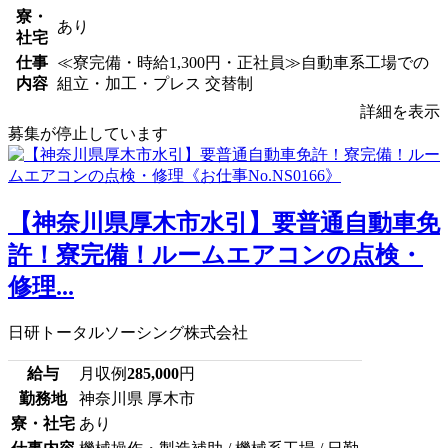
寮・
あり
社宅
仕事
≪寮完備・時給1,300円・正社員≫自動車系工場での
内容
組立・加工・プレス 交替制
詳細を表示
募集が停止しています
【神奈川県厚木市水引】要普通自動車免
許！寮完備！ルームエアコンの点検・
修理...
日研トータルソーシング株式会社
給与
月収例
285,000
円
勤務地
神奈川県 厚木市
寮・社宅
あり