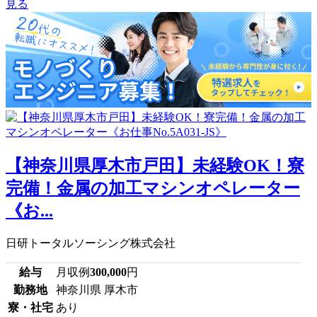
見る
【神奈川県厚木市戸田】未経験OK！寮
完備！金属の加工マシンオペレーター
《お...
日研トータルソーシング株式会社
給与
月収例
300,000
円
勤務地
神奈川県 厚木市
寮・社宅
あり