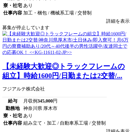
寮・社宅
あり
仕事内容
加工・梱包 / 機械系工場 / 交替制
詳細を表示
募集が停止しています
【未経験大歓迎◎トラックフレームの
組立】時給1600円/日勤または2交替/...
フジアルテ株式会社
給与
月収例
345,000
円
勤務地
神奈川県 厚木市
寮・社宅
あり
仕事内容
組み立て・加工 / 自動車系工場 / 交替制
詳細を表示