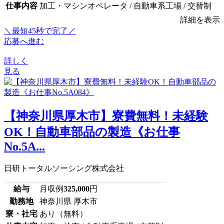
仕事内容
加工・マシンオペレータ / 自動車系工場 / 交替制
詳細を表示
＼最短45秒で完了／
応募へ進む
詳しく
見る
【神奈川県厚木市】寮費無料！未経験
OK！自動車部品の製造《お仕事
No.5A...
日研トータルソーシング株式会社
給与
月収例
325,000
円
勤務地
神奈川県 厚木市
寮・社宅
あり（無料）