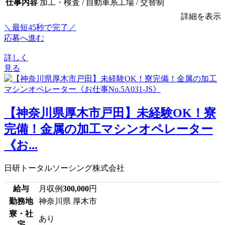
仕事内容
加工・検査 / 自動車系工場 / 交替制
詳細を表示
＼最短45秒で完了／
応募へ進む
詳しく
見る
【神奈川県厚木市戸田】未経験OK！寮
完備！金属の加工マシンオペレーター
《お...
日研トータルソーシング株式会社
給与
月収例
300,000
円
勤務地
神奈川県 厚木市
寮・社
あり
宅