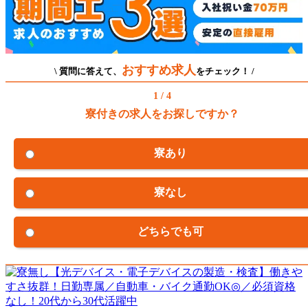
おすすめ求人
\ 質問に答えて、
をチェック！ /
1 / 4
寮付きの求人をお探しですか？
寮あり
寮なし
どちらでも可