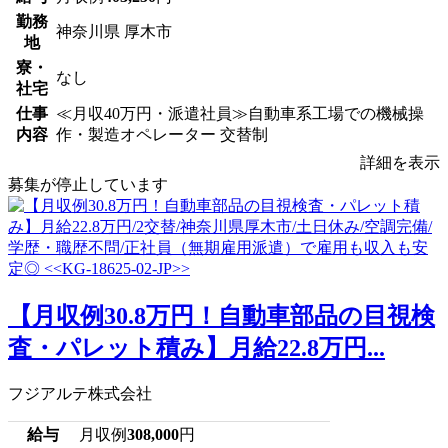
勤務
神奈川県 厚木市
地
寮・
なし
社宅
仕事
≪月収40万円・派遣社員≫自動車系工場での機械操
内容
作・製造オペレーター 交替制
詳細を表示
募集が停止しています
【月収例30.8万円！自動車部品の目視検
査・パレット積み】月給22.8万円...
フジアルテ株式会社
給与
月収例
308,000
円