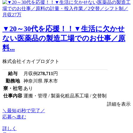
▼20～30代を応援！！▼生活に欠かせ
ない医薬品の製造工場でのお仕事／原
料...
株式会社イカイプロダクト
給与
月収例
278,711
円
勤務地
神奈川県 厚木市
寮・社宅
あり
仕事内容
運搬・管理 / 製薬化粧品系工場 / 交替制
詳細を表示
＼最短45秒で完了／
応募へ進む
詳しく