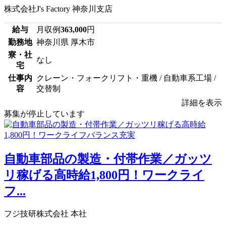
株式会社J's Factory 神奈川支店
給与
月収例
363,000
円
勤務地
神奈川県 厚木市
寮・社
なし
宅
仕事内
クレーン・フォークリフト・重機 / 自動車系工場 /
容
交替制
詳細を表示
募集が停止しています
自動車部品の製造・付帯作業／ガッツ
リ稼げる高時給1,800円！ワークライ
フ...
フジ技研株式会社 本社