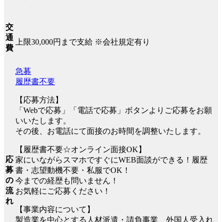
交
通
上限30,000円まで支給 ※会社規定有り
費
急募
履歴書不要
【応募方法】
「Webで応募」「電話で応募」ボタンよりご応募をお願
いいたします。
その後、お電話にて面接のお時間を調整いたします。
【履歴書不要☆オンライン面接OK】
応
家にいながらスマホですぐにWEB面談ができる！履歴
募
書・志望動機不要・私服でOK！
の
今までの経歴も問いません！
流
お気軽にご応募ください！
れ
【事業内容について】
製造業を中心とする人材派遣・請負事業、外国人受入れ