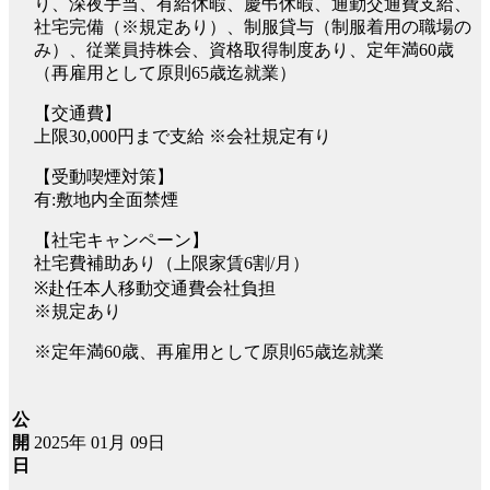
り、深夜手当、有給休暇、慶弔休暇、通勤交通費支給、
社宅完備（※規定あり）、制服貸与（制服着用の職場の
み）、従業員持株会、資格取得制度あり、定年満60歳
（再雇用として原則65歳迄就業）
【交通費】
上限30,000円まで支給 ※会社規定有り
【受動喫煙対策】
有:敷地内全面禁煙
【社宅キャンペーン】
社宅費補助あり（上限家賃6割/月）
※赴任本人移動交通費会社負担
※規定あり
※定年満60歳、再雇用として原則65歳迄就業
公
2025年 01月 09日
開
日