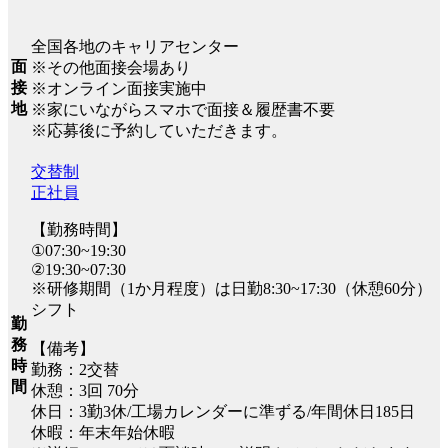
全国各地のキャリアセンター
面
※その他面接会場あり
接
※オンライン面接実施中
地
※家にいながらスマホで面接＆履歴書不要
※応募後に予約していただきます。
交替制
正社員
【勤務時間】
①07:30~19:30
②19:30~07:30
※研修期間（1か月程度）は日勤8:30~17:30（休憩60分）
シフト
勤
務
【備考】
時
勤務：2交替
間
休憩：3回 70分
休日：3勤3休/工場カレンダーに準ずる/年間休日185日
休暇：年末年始休暇