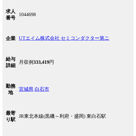
求人
1044698
番号
UTエイム株式会社 セミコンダクター第ニ
企業
給与
月収例
333,419
円
詳細
勤務
宮城県
白石市
地
最寄
JR東北本線(黒磯～利府・盛岡) 東白石駅
り駅