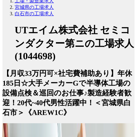
工場・製造業求人
宮城県の工場求人
白石市の工場求人
UTエイム株式会社 セミコ
ンダクター第ニの工場求人
(1044698)
【月収33万円可×社宅費補助あり】年休
185日☆大手メーカーGで半導体工場の
設備点検＆巡回のお仕事♪製造経験者歓
迎！20代~40代男性活躍中！＜宮城県白
石市＞《AREW1C》