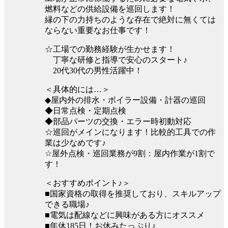
燃料などの供給設備を巡回します！
縁の下の力持ちのような存在で絶対に無くては
ならない重要なお仕事です！
☆工場での勤務経験が生かせます！
丁寧な研修と指導で安心のスタート♪
20代30代の男性活躍中！
＜具体的には…＞
◆屋内外の排水・ボイラー設備・計器の巡回
◆日常点検・定期点検
◆部品パーツの交換・エラー時初動対応
☆巡回がメインになります！比較的工具での作
業は少なめです♪
☆屋外点検・巡回業務が9割：屋内作業が1割で
す！
＜おすすめポイント♪＞
■国家資格の取得を推奨しており、スキルアップ
できる職場♪
■電気は配線などに興味がある方にオススメ
■年休185日！お休みたっぷり♪