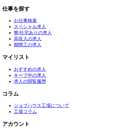
仕事を探す
お仕事検索
スペシャル求人
寮/社宅ありの求人
高収入の求人
期間工の求人
マイリスト
おすすめの求人
キープ中の求人
求人の閲覧履歴
コラム
ジョブハウス工場について
工場コラム
アカウント