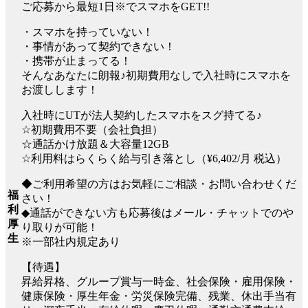
ご応募から最短1日※でスマホをGET!!
・スマホを持っていない！
・事情があって契約できない！
・携帯が止まってる！
そんなあなたに朗報♪初期費用なしで入社時にスマホを
お渡しします！
入社時にUTが法人契約したスマホをスグ持てる♪
☆初期費用不要（会社負担）
☆通話かけ放題＆大容量12GB
☆利用料はらくらく給与引き落とし（¥6,402/月 税込）
◆ご利用希望の方はお気軽にご相談・お問い合わせくだ
福
さい！
利
◆通話ができない方も応募後はメール・チャットでのや
厚
り取りが可能！
生
※一部社内規定あり
【待遇】
昇給昇格、グループ賞与一時金、社会保険・雇用保険・
健康保険・厚生年金・労災保険完備、残業、休出手当有