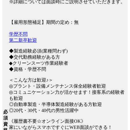
※詳細については面談時にご説明させていただきます。
【雇用形態補足】期間の定め：無
学歴不問
第二新卒歓迎
◆製造経験必須(業種問わず)
◆交代勤務経験がある方
◆クリーンスーツ作業経験者
◆資格・学歴不問
＜こんな方は歓迎♪＞
◎プラント・設備メンテナンス保全経験者歓迎
◎コミュニケーション力が活かせます！接客系の経験者
も歓迎
◎自動車製造・半導体製造経験がある方歓迎
◎20代・30代・40代の男性活躍中
必
須
《履歴書不要☆オンライン面接OK》
資
家にいながらスマホですぐにWEB面談ができる！