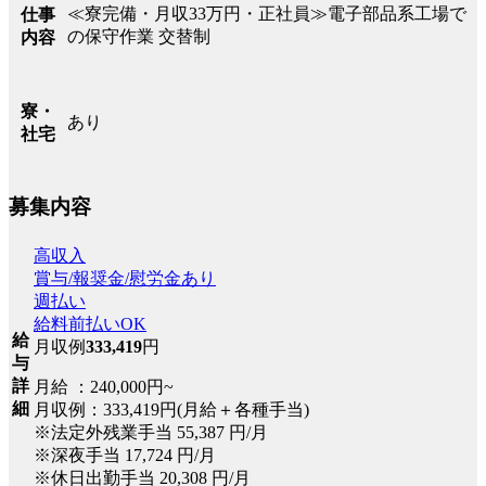
≪寮完備・月収33万円・正社員≫電子部品系工場で
仕事
の保守作業 交替制
内容
寮・
あり
社宅
募集内容
高収入
賞与/報奨金/慰労金あり
週払い
給料前払いOK
給
月収例
333,419
円
与
詳
月給 ：240,000円~
細
月収例：333,419円(月給＋各種手当)
※法定外残業手当 55,387 円/月
※深夜手当 17,724 円/月
※休日出勤手当 20,308 円/月