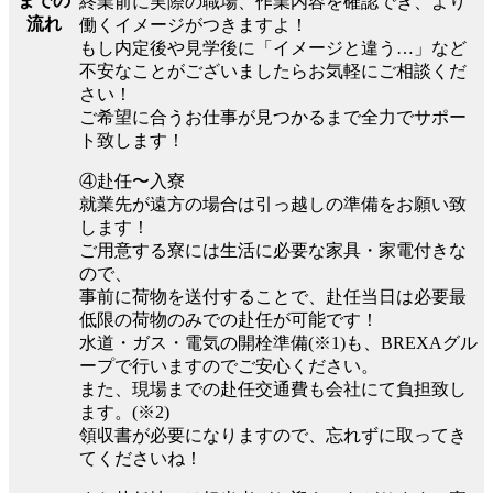
までの
終業前に実際の職場、作業内容を確認でき、より
流れ
働くイメージがつきますよ！
もし内定後や見学後に「イメージと違う…」など
不安なことがございましたらお気軽にご相談くだ
さい！
ご希望に合うお仕事が見つかるまで全力でサポー
ト致します！
④赴任〜入寮
就業先が遠方の場合は引っ越しの準備をお願い致
します！
ご用意する寮には生活に必要な家具・家電付きな
ので、
事前に荷物を送付することで、赴任当日は必要最
低限の荷物のみでの赴任が可能です！
水道・ガス・電気の開栓準備(※1)も、BREXAグル
ープで行いますのでご安心ください。
また、現場までの赴任交通費も会社にて負担致し
ます。(※2)
領収書が必要になりますので、忘れずに取ってき
てくださいね！