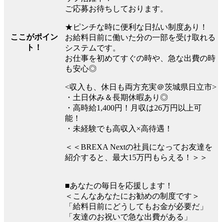
ご応募お待ちしております。
★ピンチな時に便利な日払い制度あり！
ここがポイン
お給料日前に働いた分の一部を受け取れる
ト！
システムです。
お仕事を初めてすぐの時や、急な出費の時
も安心◎
<収入も、休日も両方充実＠茨城県⽇⽴市>
・土日休み＆長期休暇あり◎
・高時給1,400円！月収は26万円以上可
能！
・未経験でも高収入×高待遇！
＜＜BREXA Nextの社員になってお友達を
紹介すると、最大15万円もらえる！＞＞
■あなたの毎日を応援します！
＜こんなあなたにお勧めの制度です＞
「給料日前にどうしてもお金が必要だ」
「友達のお祝いで急な出費がある」