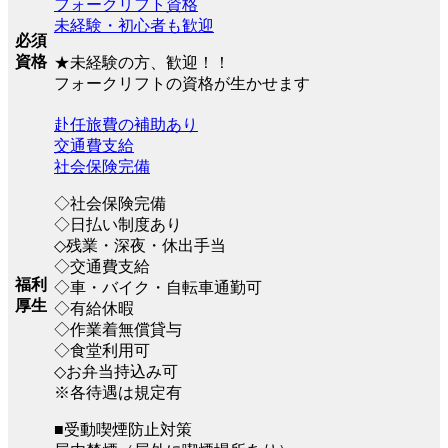
フォークリフト資格
未経験・初心者も歓迎
必須
資格
★未経験の方、歓迎！！
フォークリフトの資格が生かせます
赴任旅費の補助あり
交通費支給
社会保険完備
◇社会保険完備
◇日払い制度あり
◇残業・深夜・休出手当
◇交通費支給
福利
◇車・バイク・自転車通勤可
厚生
◇有給休暇
◇作業着無償貸与
◇食堂利用可
◇お弁当持込み可
※各待遇は規定有
■受動喫煙防止対策