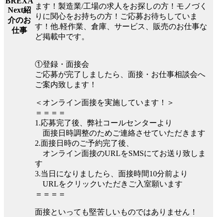
BREXA
ます！製造業/工場の求人をお探しの方！モノづく
Next紹
りに関心をお持ちの方！ご応募お待ちしていま
介のお
す！他.軽作業、倉庫、サービス、販売のお仕事な
仕事
ど掲載中です。
①登録・面接会
ご応募が完了しましたら、面接・お仕事相談会へ
ご案内致します！
＜オンライン面接を実施しています！＞
＝＝＝＝
1.応募完了後、弊社コールセンターより
面接日時調整のためご連絡させていただきます
2.面接日時のご予約完了後、
オンライン面接のURLをSMSにてお送り致しま
す
3.当日になりましたら、面接時間10分前より
URLをクリックいただきご入室願います
＝＝＝＝
面接といっても堅苦しいものではありません！