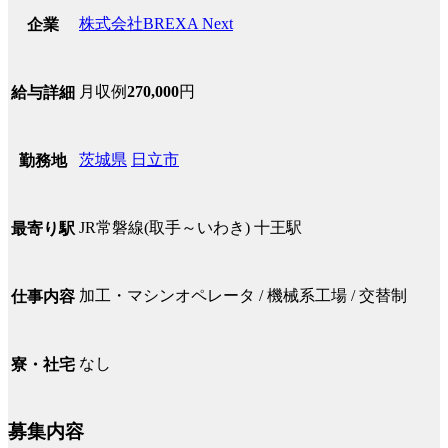
株式会社BREXA Next
企業
月収例
270,000
円
給与詳細
茨城県
日立市
勤務地
JR常磐線(取手～いわき) 十王駅
最寄り駅
加工・マシンオペレータ / 機械系工場 / 交替制
仕事内容
なし
寮・社宅
募集内容