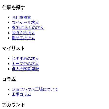
仕事を探す
お仕事検索
スペシャル求人
寮/社宅ありの求人
高収入の求人
期間工の求人
マイリスト
おすすめの求人
キープ中の求人
求人の閲覧履歴
コラム
ジョブハウス工場について
工場コラム
アカウント