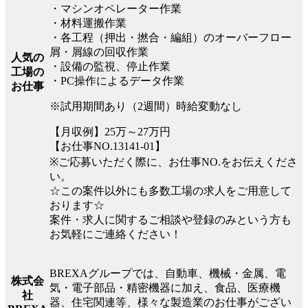
・マシンオペレーター作業
・材料運搬作業
・各工程（押出・撚合・編組）のオーバーフロー
屑・屑線の回収作業
人気の
・設備の監視、停止作業
工場の
・PC操作によるデータ作業
お仕事
※試用期間あり（2週間）時給変動なし
【月収例】25万～27万円
【お仕事NO.13141-01】
※ご応募いただく際に、お仕事NO.をお伝えくださ
い。
☆この案件以外にも多数工場の求人をご用意して
おります☆
案件・求人に関するご相談や登録のみという方も
お気軽にご連絡ください！
BREXAグループでは、自動車、機械・金属、電
株式会
気・電子部品・精密機器に加え、食品、医療機
社
器、住宅関連等、様々な製造業のお仕事がござい