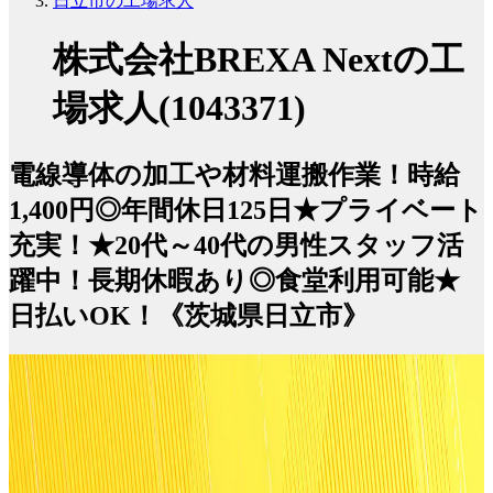
日立市の工場求人
株式会社BREXA Nextの工
場求人(1043371)
電線導体の加工や材料運搬作業！時給
1,400円◎年間休日125日★プライベート
充実！★20代～40代の男性スタッフ活
躍中！長期休暇あり◎食堂利用可能★
日払いOK！《茨城県⽇⽴市》