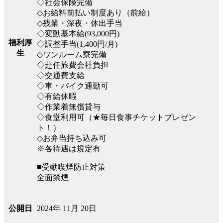
◇社会保険完備
◇お給料前払い制度あり（前給）
◇残業・深夜・休出手当
◇変動基本給(93,000円)
福利厚
◇調整手当(1,400円/月)
生
◇ワンルーム寮完備
◇赴任旅費会社負担
◇交通費支給
◇車・バイク通勤可
◇有給休暇
◇作業着無償貸与
◇食堂利用可（★毎日食事チケットプレゼン
ト！）
◇お弁当持ち込み可
※各待遇は規定有
■受動喫煙防止対策
全面禁煙
2024年 11月 20日
公開日