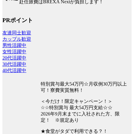
赴任旅費はBREXA Nextが負担します！
PRポイント
友達同士歓迎
カップル歓迎
男性活躍中
女性活躍中
20代活躍中
30代活躍中
40代活躍中
特別賞与最大54万円☆月収例30万円以上
可！寮費実質無料！
＜今だけ！限定キャンペーン！＞
☆☆特別賞与 最大54万円支給☆☆
2026年9月末までに入社された方、限
定！ ※規定あり
★食堂がタダで利用できる？！