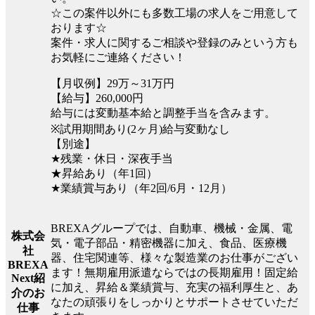
☆この案件以外にも多数工場の求人をご用意して
おります☆
案件・求人に関するご相談や登録のみという方も
お気軽にご連絡ください！
【月収例】29万～31万円
【給与】260,000円
給与には変動基本給と調整手当を含みます。
※試用期間あり(2ヶ月)給与変動なし
【別途】
★残業・休日・深夜手当
★昇給あり（年1回）
★業績賞与あり（年2回/6月・12月）
BREXAグループでは、自動車、機械・金属、電
株式会
気・電子部品・精密機器に加え、食品、医療機
社
器、住宅関連等、様々な製造業のお仕事がござい
BREXA
ます！無期雇用派遣ならではの長期雇用！固定給
Next紹
に加え、昇給＆業績賞与、充実の福利厚生と、あ
介のお
なたの頑張りをしっかりとサポートさせていただ
仕事