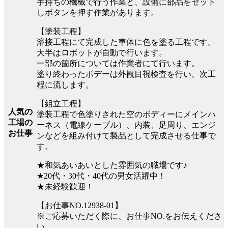
手持ちの機械で行う作業と、設備に部品をセット
しボタンを押す作業があります。
【塗装工程】
溶接工程にて完成した車体に色を塗る工程です。
大半はロボットが自動で行います。
一部の箇所については作業者にて行います。
塗り終わったボデーは外観目視検査を行い、次工
程に流します。
【組立工程】
人気の
塗装工程で色塗りされた空のボディーにメインハ
工場の
ーネス（電線ケーブル）、内装、足周り、エンジ
お仕事
ンなどを組み付けて製品として完成させる仕事で
す。
★和気あいあいとした雰囲気の職場です♪
★20代・30代・40代の男女活躍中！
★未経験歓迎！
【お仕事NO.12938-01】
※ご応募いただく際に、お仕事NO.をお伝えくださ
い。