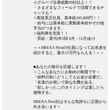
☆グループ企業総数90社以上！！
・さまざまなフィールドで活躍できるチ
ャンスも！
☆製造系正社員、基本給165,600円！！
・給与には基本給に変動基本給やその他
手当がつきます。
☆福利厚生充実！！
・昇給・賞与(年2回 6月・12月)あり
＜＜BREXA Nextの社員になってお友達を
紹介すると、最大15万円もらえる！＞＞
■あなたの毎日を応援します！
＜こんなあなたにお勧めの制度です＞
「給料日前にどうしてもお金が必要だ」
「友達のお祝いで急な出費がある」
「欲しかったこのタイミングは逃したら
後悔する」
BREXA Next社はそんな気持ちに正面から
向き合います！