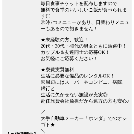
毎日食事チケットを配布しますので
無料で食堂のおいしいご飯が食べられま
す◎
常時7つメニューがあり、日替わりメニュ
ーもあるので飽きません！
★未経験の方、歓迎！
20代・30代・40代の男女ともに活躍中！
カップル＆友達同士の応募OK！
お気軽にご応募ください！
★寮費実質無料
生活に必要な備品のレンタルOK！
寮周辺にはスーパーやコンビニ、病院、
銀行と
生活に欠かせない施設が充実◎
赴任旅費会社負担だから遠方の方も安心♪
／
大手自動車メーカー「ホンダ」でのオシ
ゴト★
＼