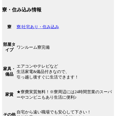
寮・住み込み情報
寮/社宅あり・住み込み
寮
部屋タ
ワンルーム寮完備
イプ
エアコンやテレビなど
家具・
生活家電&備品付きなので、
備品
引っ越し後すぐに生活できます！
★寮費実質無料！※寮周辺には24時間営業のスーパ
家賃
ーやコンビニもあり生活に便利♪
自宅から遠い職場でも安心して下さい！
その他