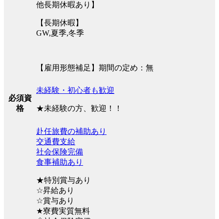
他長期休暇あり】
【長期休暇】
GW,夏季,冬季
【雇用形態補足】期間の定め：無
未経験・初心者も歓迎
必須資
★未経験の方、歓迎！！
格
赴任旅費の補助あり
交通費支給
社会保険完備
食事補助あり
★特別賞与あり
☆昇給あり
☆賞与あり
★寮費実質無料