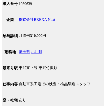
求人番号
1030639
株式会社BREXA Next
企業
月収例
310,000
円
給与詳細
埼玉県
小川町
勤務地
東武東上線 東武竹沢駅
最寄り駅
自動車系工場での検査・検品製造スタッフ
仕事内容
あり
寮・社宅