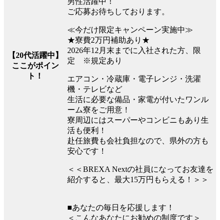
男性活躍中！
ご応募お待ちしております。
≪今だけ限定キャンペーン実施中≫
★寮費2万円補助あり★
2026年12月末までに入社された方、限
【20代活躍中】
定 ※規定あり
ここがポイン
ト！
エアコン・冷蔵庫・電子レンジ・洗濯
機・テレビなど
生活に必要な備品・家電が付いたワンル
ーム寮をご用意！
寮周辺にはスーパーやコンビニもあり生
活も便利！
赴任旅費も会社負担なので、県外の方も
安心です！
＜＜BREXA Nextの社員になってお友達を
紹介すると、最大15万円もらえる！＞＞
■あなたの毎日を応援します！
＜こんなあなたにお勧めの制度です＞