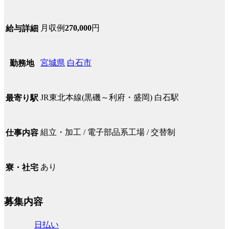
月収例
270,000
円
給与詳細
宮城県
白石市
勤務地
JR東北本線(黒磯～利府・盛岡) 白石駅
最寄り駅
組立・加工 / 電子部品系工場 / 交替制
仕事内容
あり
寮・社宅
募集内容
日払い