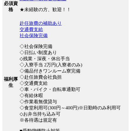
必須資
★未経験の方、歓迎！！
格
赴任旅費の補助あり
交通費支給
社会保険完備
◇社会保険完備
◇日払い制度あり
◇残業・深夜・休出手当
◇入寮手当 2万円(入寮者のみ)
◇備品付きワンルーム寮完備
◇赴任旅費会社負担
福利厚
◇交通費支給
生
◇車・バイク・自転車通勤可
◇有給休暇
◇作業着無償貸与
◇食堂利用可(300円～400円)※日勤時のみ利用可
◇お弁当持ち込み可
※各待遇は規定有
■受動喫煙防止対策