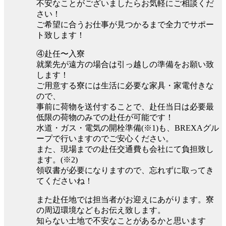
不安なことがございましたらお気軽にご相談くだ
さい！
ご希望に合うお仕事が見つかるまで全力でサポー
ト致します！
④赴任〜入寮
就業先が遠方の場合は引っ越しの準備をお願い致
します！
ご用意する寮には生活に必要な家具・家電付きな
ので、
事前に荷物を送付することで、赴任当日は必要最
低限の荷物のみでの赴任が可能です！
水道・ガス・電気の開栓準備(※1)も、BREXAグル
ープで行いますのでご安心ください。
また、現場までの赴任交通費も会社にて負担致し
ます。(※2)
領収書が必要になりますので、忘れずに取ってき
てくださいね！
また赴任地では担当者がお迎えにあがります。寮
の周辺環境などもお伝え致します。
知らない土地で不安なことがあるかと思います