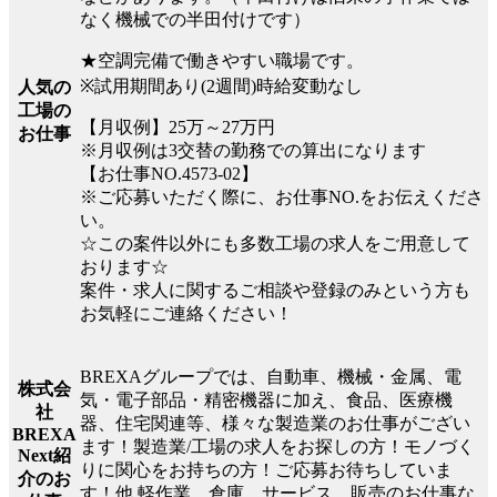
なく機械での半田付けです）
★空調完備で働きやすい職場です。
※試用期間あり(2週間)時給変動なし
人気の
工場の
【月収例】25万～27万円
お仕事
※月収例は3交替の勤務での算出になります
【お仕事NO.4573-02】
※ご応募いただく際に、お仕事NO.をお伝えくださ
い。
☆この案件以外にも多数工場の求人をご用意して
おります☆
案件・求人に関するご相談や登録のみという方も
お気軽にご連絡ください！
BREXAグループでは、自動車、機械・金属、電
株式会
気・電子部品・精密機器に加え、食品、医療機
社
器、住宅関連等、様々な製造業のお仕事がござい
BREXA
ます！製造業/工場の求人をお探しの方！モノづく
Next紹
りに関心をお持ちの方！ご応募お待ちしていま
介のお
す！他.軽作業、倉庫、サービス、販売のお仕事な