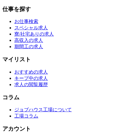
仕事を探す
お仕事検索
スペシャル求人
寮/社宅ありの求人
高収入の求人
期間工の求人
マイリスト
おすすめの求人
キープ中の求人
求人の閲覧履歴
コラム
ジョブハウス工場について
工場コラム
アカウント