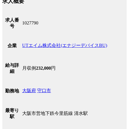
求人概要
求人番
1027790
号
UTエイム株式会社(エナジーデバイスBU)
企業
給与詳
月収例
232,000
円
細
大阪府
守口市
勤務地
最寄り
大阪市営地下鉄今里筋線 清水駅
駅