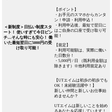
【ポイント】
・お手元のスマホからカンタ
ン！申請・利用申込！
・利用申込後、最短で翌日に
＜新制度＞日払い制度スタ
はご自身の口座で受け取り可
ート！ 使いすぎて今日ピン
能！
チ…そんな時にも安心！ 働
いた最短翌日に5000円の受
【規定】
け取り可能！
・利用可能額は、実際に働い
た日数分！
・5,000円 / 日 （既利用金額は
除きます）※他利用規定あり
【UTエイムは初歩の初歩でも
OK！未経験活躍中！】
新しい仲間と新しいお仕事始
めませんか？
UTエイムは新しいことを始め
るあなたを応援しています！