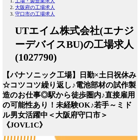
工場・製造業求人
大阪府の工場求人
守口市の工場求人
UTエイム株式会社(エナジ
ーデバイスBU)の工場求人
(1027790)
【パナソニック工場】日勤×土日祝休み
☆コツコツ繰り返し♪電池部材の試作製
造のお仕事◎駅から徒歩圏内♪直接雇用
の可能性あり！未経験OK♪若手～ミド
ル男女活躍中＜大阪府守口市＞
《JOVL1C》