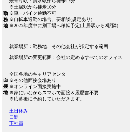
最寄り駅：清水駅から徒歩13分
※土居駅から徒歩10分
※車・バイク通勤不可
勤
※自転車通勤の場合、要相談(規定あり)
務
※2025年度中に別工場へ移転予定(土居駅から2駅隣)
地
就業場所：勤務地、その他会社が指定する範囲
就業場所の変更範囲：会社の定めるすべてのオフィス
全国各地のキャリアセンター
面
※その他面接会場あり
接
※オンライン面接実施中
地
※家にいながらスマホで面接＆履歴書不要
※応募後に予約していただきます。
土日休み
日勤
正社員