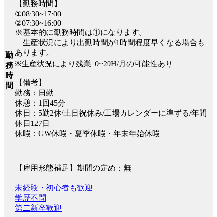
【勤務時間】
①08:30~17:00
②07:30~16:00
※基本的に勤務時間は①になります。
生産状況により出勤時間が1時間程度早くなる場合も
あります。
勤
※生産状況により残業10~20H/月の可能性あり
務
時
【備考】
間
勤務：日勤
休憩：1回45分
休日：5勤2休/土日祝休み/工場カレンダーに準ずる/年間
休日127日
休暇：GW休暇・夏季休暇・年末年始休暇
【雇用形態補足】期間の定め：無
未経験・初心者も歓迎
学歴不問
第二新卒歓迎