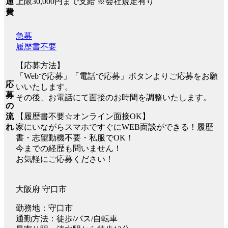
上限30,000円まで支給 ※会社規定有り
通
費
急募
履歴書不要
【応募方法】
「Webで応募」「電話で応募」ボタンよりご応募をお願
応
いいたします。
募
その後、お電話にて面接のお時間を調整いたします。
の
【履歴書不要☆オンライン面接OK】
流
家にいながらスマホですぐにWEB面談ができる！履歴
れ
書・志望動機不要・私服でOK！
今までの経歴も問いません！
お気軽にご応募ください！
大阪府 守口市
勤務地：守口市
通勤方法：徒歩/バス/自転車