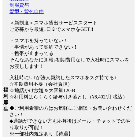
制服貸与
髪型・髪色自由
＜新制度＞スマホ貸出サービススタート！
ご応募から最短1日※でスマホをGET!!
・スマホを持っていない！
・事情があって契約できない！
・携帯が止まってる！
そんなあなたに朗報♪初期費用なしで入社時にスマホを
お渡しします！
入社時にUTが法人契約したスマホをスグ持てる♪
☆初期費用不要（会社負担）
福
☆通話かけ放題＆大容量12GB
利
☆利用料はらくらく給与引き落とし（¥6,402/月 税込）
厚
◆ご利用希望の方はお気軽にご相談・お問い合わせくだ
生
さい！
◆通話ができない方も応募後はメール・チャットでのや
り取りが可能！
※一部社内規定あり【待遇】