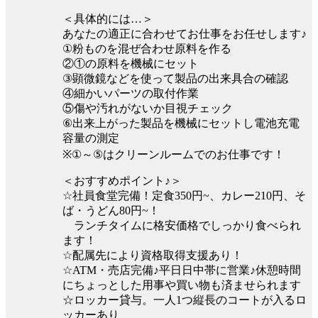
＜具体的には…＞
あなたの適正に合わせてお仕事をお任せします♪
①粉ものを混ぜ合わせ原料を作る
②①の原料を機械にセット
③顕微鏡などを使って製品の出来具合の確認
④細かいパーツの取付作業
⑤傷や汚れがないか目視チェック
⑥出来上がった製品を機械にセットし電池充電
容量の測定
※①～⑤はクリーンルームでのお仕事です！
＜おすすめポイント♪＞
☆社員食堂完備！定食350円~、カレー210円、そ
ば・うどん80円~！
ランチタイムに格安価格でしっかり食べられ
ます！
☆配属先により資格取得支援あり！
☆ATM・売店完備♪平日日中帯に営業♪休憩時間
にちょっとした用事や買い物も済ませられます
☆ロッカー貸与。一人1つ縦長のコートが入るロ
ッカーあり