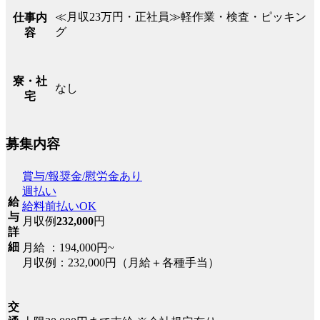
≪月収23万円・正社員≫軽作業・検査・ピッキン
仕事内
グ
容
寮・社
なし
宅
募集内容
賞与/報奨金/慰労金あり
週払い
給
給料前払いOK
与
月収例
232,000
円
詳
細
月給 ：194,000円~
月収例：232,000円（月給＋各種手当）
交