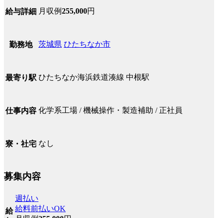
月収例
255,000
円
給与詳細
茨城県
ひたちなか市
勤務地
ひたちなか海浜鉄道湊線 中根駅
最寄り駅
化学系工場 / 機械操作・製造補助 / 正社員
仕事内容
なし
寮・社宅
募集内容
週払い
給料前払いOK
給