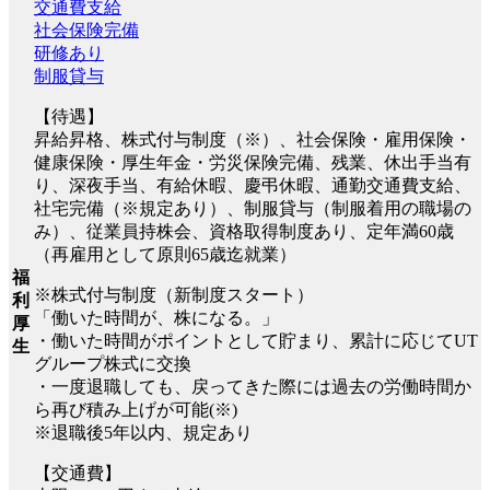
交通費支給
社会保険完備
研修あり
制服貸与
【待遇】
昇給昇格、株式付与制度（※）、社会保険・雇用保険・
健康保険・厚生年金・労災保険完備、残業、休出手当有
り、深夜手当、有給休暇、慶弔休暇、通勤交通費支給、
社宅完備（※規定あり）、制服貸与（制服着用の職場の
み）、従業員持株会、資格取得制度あり、定年満60歳
（再雇用として原則65歳迄就業）
福
※株式付与制度（新制度スタート）
利
「働いた時間が、株になる。」
厚
・働いた時間がポイントとして貯まり、累計に応じてUT
生
グループ株式に交換
・一度退職しても、戻ってきた際には過去の労働時間か
ら再び積み上げが可能(※)
※退職後5年以内、規定あり
【交通費】