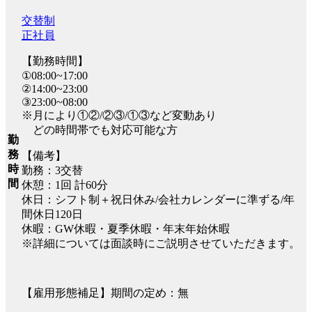
交替制
正社員
【勤務時間】
①08:00~17:00
②14:00~23:00
③23:00~08:00
※月により①②/②③/①③など変動あり
どの時間帯でも対応可能な方
勤
務
【備考】
時
勤務：3交替
間
休憩：1回 計60分
休日：シフト制＋祝日休み/会社カレンダーに準ずる/年
間休日120日
休暇：GW休暇・夏季休暇・年末年始休暇
※詳細については面談時にご説明させていただきます。
【雇用形態補足】期間の定め：無