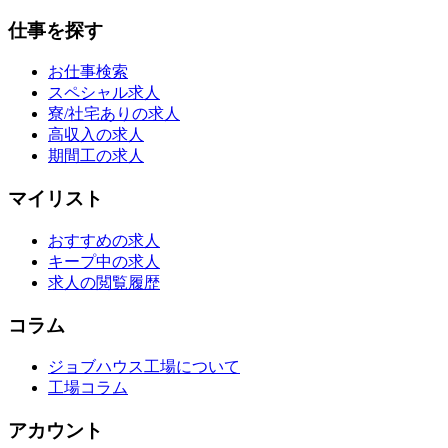
仕事を探す
お仕事検索
スペシャル求人
寮/社宅ありの求人
高収入の求人
期間工の求人
マイリスト
おすすめの求人
キープ中の求人
求人の閲覧履歴
コラム
ジョブハウス工場について
工場コラム
アカウント