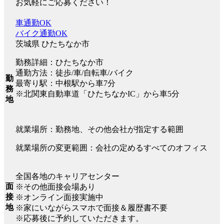
お気軽にご応募ください！
車通勤OK
バイク通勤OK
茨城県 ひたちなか市
勤務詳細：ひたちなか市
通勤方法：徒歩/車/自転車/バイク
勤
最寄り駅：中根駅から車7分
務
※北関東自動車道「ひたちなかIC」から車5分
地
就業場所：勤務地、その他会社が指定する範囲
就業場所の変更範囲：会社の定めるすべてのオフィス
全国各地のキャリアセンター
面
※その他面接会場あり
接
※オンライン面接実施中
地
※家にいながらスマホで面接＆履歴書不要
※応募後に予約していただきます。