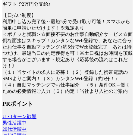
ギフトで2万円分支給♪
【日払い制度】
利用申し込み完了後～最短5分で受け取り可能！スマホから
簡単に申請いただけます！※規定あり
＜ポチッと就職＞☆面接不要のお仕事自動紹介サービス☆面
倒な面接はスキップ！カンタンなWeb登録で、あなたに合っ
たお仕事を自動マッチング♪約5分でWeb登録完了！あとは待
つだけ、最短当日の内定獲得も可！※土日祝はお時間を頂戴
する場合がございます・規定あり《応募後の流れはこれだ
け！》
（１）当サイトの求人に応募！（２）登録した携帯電話の
SMSよりご案内！（３）カンタンWeb登録（約5分！）
（４）自動マッチングでお仕事紹介！（５）条件OK→働く
ための必要情報ご入力（６）内定！当社より入社のご案内
PRポイント
U・Iターン歓迎
男性活躍中
20代活躍中