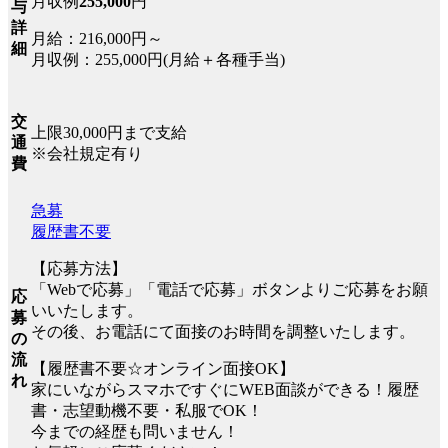
月収例
255,000
円
与
詳
月給：216,000円～
細
月収例：255,000円(月給＋各種手当)
交
上限30,000円まで支給
通
※会社規定有り
費
急募
履歴書不要
【応募方法】
「Webで応募」「電話で応募」ボタンよりご応募をお願
応
いいたします。
募
その後、お電話にて面接のお時間を調整いたします。
の
流
【履歴書不要☆オンライン面接OK】
れ
家にいながらスマホですぐにWEB面談ができる！履歴
書・志望動機不要・私服でOK！
今までの経歴も問いません！