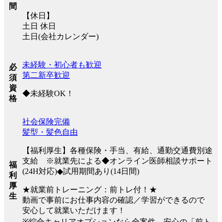
間
【休日】
土日 休日
土日(会社カレンダー)
未経験・初心者も歓迎
必
第二新卒歓迎
須
資
◆未経験OK！
格
社会保険完備
髪型・髪色自由
【福利厚生】各種保険・手当、有給、通勤交通費別途
支給 ※就業先による◆オンライン医師相談サポート
福
(24H対応)◆試用期間あり(14日間)
利
厚
★就業前トレーニング：前トレ付！★
生
動画で事前にお仕事内容の確認／学習ができるので
安心して就業いただけます！
※綜合キャリアオプションなら全案件、安心の「前ト