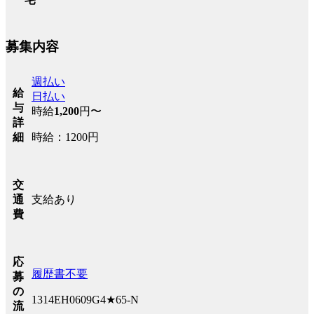
募集内容
週払い
給
日払い
与
時給
1,200
円〜
詳
時給：1200円
細
交
支給あり
通
費
応
履歴書不要
募
の
1314EH0609G4★65-N
流