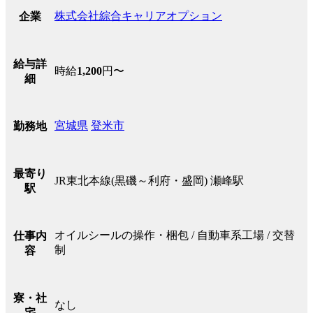
株式会社綜合キャリアオプション
企業
給与詳
時給
1,200
円〜
細
宮城県
登米市
勤務地
最寄り
JR東北本線(黒磯～利府・盛岡) 瀬峰駅
駅
オイルシールの操作・梱包 / 自動車系工場 / 交替
仕事内
制
容
寮・社
なし
宅