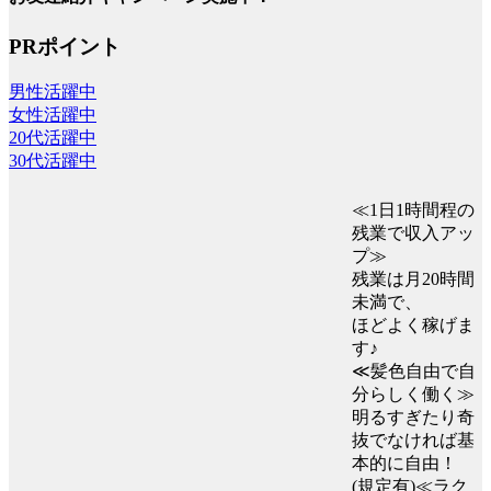
PRポイント
男性活躍中
女性活躍中
20代活躍中
30代活躍中
≪1日1時間程の
残業で収入アッ
プ≫
残業は月20時間
未満で、
ほどよく稼げま
す♪
≪髪色自由で自
分らしく働く≫
明るすぎたり奇
抜でなければ基
本的に自由！
(規定有)≪ラク