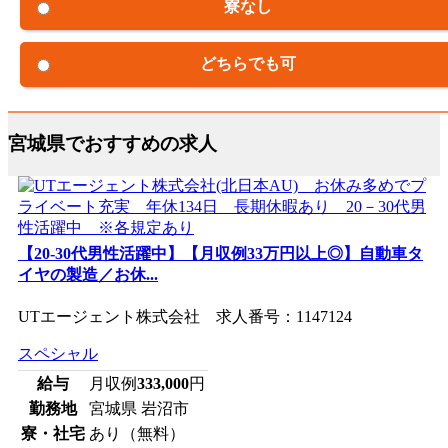
寮なし
どちらでも可
宮城県でおすすめの求人
【20-30代男性活躍中】【月収例33万円以上◎】自動車タ
イヤの製造／お休...
UTエージェント株式会社 求人番号：1147124
スペシャル
給与
月収例
333,000
円
勤務地
宮城県 岩沼市
寮・社宅
あり（無料）