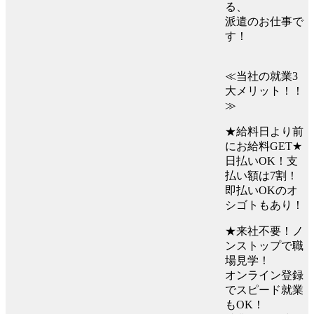
る、
派遣のお仕事で
す！
≪当社の就業3
大メリット！！
≫
★給料日より前
にお給料GET★
日払いOK！支
払い額は7割！
即払いOKのオ
シゴトもあり！
★来社不要！ノ
ンストップで職
場見学！
オンライン登録
でスピード就業
もOK！