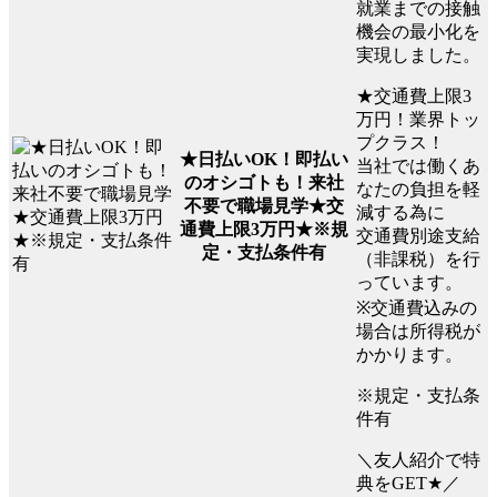
就業までの接触
機会の最小化を
実現しました。
★交通費上限3
万円！業界トッ
プクラス！
★日払いOK！即払い
当社では働くあ
のオシゴトも！来社
なたの負担を軽
不要で職場見学★交
減する為に
通費上限3万円★※規
交通費別途支給
定・支払条件有
（非課税）を行
っています。
※交通費込みの
場合は所得税が
かかります。
※規定・支払条
件有
＼友人紹介で特
典をGET★／