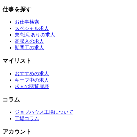
仕事を探す
お仕事検索
スペシャル求人
寮/社宅ありの求人
高収入の求人
期間工の求人
マイリスト
おすすめの求人
キープ中の求人
求人の閲覧履歴
コラム
ジョブハウス工場について
工場コラム
アカウント