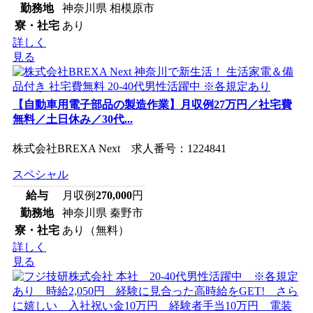
勤務地
神奈川県 相模原市
寮・社宅
あり
詳しく
見る
【自動車用電子部品の製造作業】月収例27万円／社宅費
無料／土日休み／30代...
株式会社BREXA Next 求人番号：1224841
スペシャル
給与
月収例
270,000
円
勤務地
神奈川県 秦野市
寮・社宅
あり（無料）
詳しく
見る