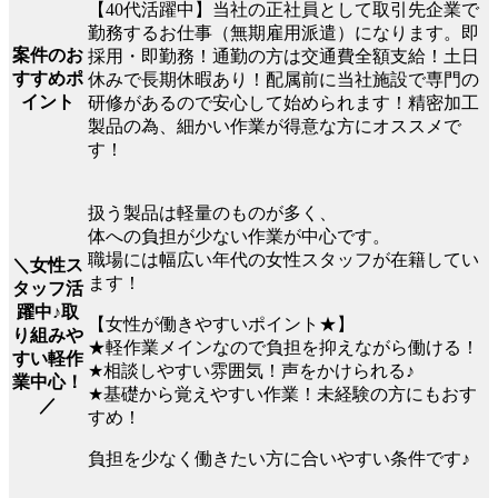
【40代活躍中】当社の正社員として取引先企業で
勤務するお仕事（無期雇用派遣）になります。即
案件のお
採用・即勤務！通勤の方は交通費全額支給！土日
すすめポ
休みで長期休暇あり！配属前に当社施設で専門の
イント
研修があるので安心して始められます！精密加工
製品の為、細かい作業が得意な方にオススメで
す！
扱う製品は軽量のものが多く、
体への負担が少ない作業が中心です。
職場には幅広い年代の女性スタッフが在籍してい
＼女性ス
ます！
タッフ活
躍中♪取
【女性が働きやすいポイント★】
り組みや
★軽作業メインなので負担を抑えながら働ける！
すい軽作
★相談しやすい雰囲気！声をかけられる♪
業中心！
★基礎から覚えやすい作業！未経験の方にもおす
／
すめ！
負担を少なく働きたい方に合いやすい条件です♪