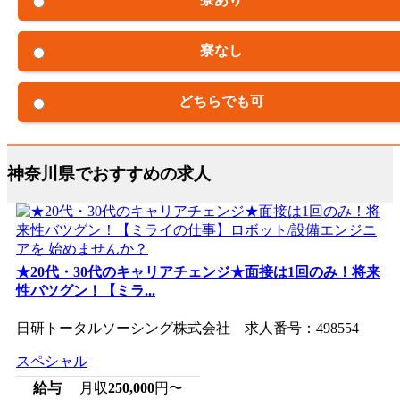
寮なし
どちらでも可
神奈川県でおすすめの求人
★20代・30代のキャリアチェンジ★面接は1回のみ！将来
性バツグン！【ミラ...
日研トータルソーシング株式会社 求人番号：498554
スペシャル
給与
月収
250,000
円〜