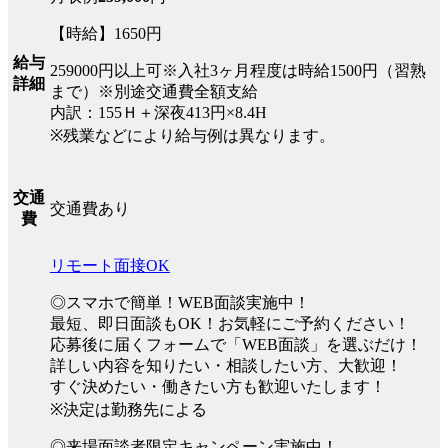
【時給】1650円
給与
259000円以上可※入社3ヶ月程度は時給1500円（習熟
詳細
まで）※別途交通費全額支給
内訳：155Ｈ＋深夜413円×8.4H
※残業などにより給与例は異なります。
交通
交通費あり
費
リモート面接OK
◎スマホで簡単！WEB面談実施中！
最短、即日面談もOK！お気軽にご予約ください！
応募後に届くフォームで「WEB面談」を選ぶだけ！
詳しい内容を知りたい・相談したい方、大歓迎！
すぐ決めたい・働きたい方も歓迎いたします！
※決定は勤務先による
◎来場面談者限定キャンペーン実施中！