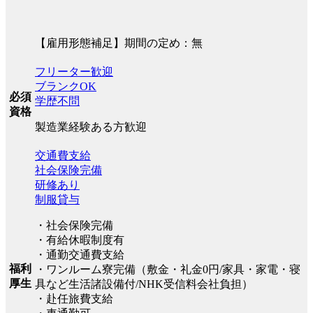
【雇用形態補足】期間の定め：無
フリーター歓迎
ブランクOK
必須
学歴不問
資格
製造業経験ある方歓迎
交通費支給
社会保険完備
研修あり
制服貸与
・社会保険完備
・有給休暇制度有
・通勤交通費支給
福利
・ワンルーム寮完備（敷金・礼金0円/家具・家電・寝
厚生
具など生活諸設備付/NHK受信料会社負担）
・赴任旅費支給